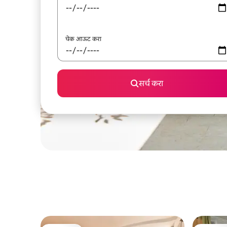
चेक आऊट करा
सर्च करा