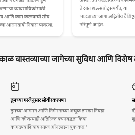
असते. उंच कड्यावरच्या केबिन्स
ा आणि वेगळ्या ठिकाणाहून
ते शांत हाऊसबोट्सपर्यंत, या
णाऱ्या व्यावसायिकांसाठी
भाड्याच्या जागा अद्वितीय वैशिष्ट्
य आणि काम करण्याची सोय
परिपूर्ण आहेत.
या आरामदायी निवास व्यवस्था.
घकाळ वास्तव्याच्या जागेच्या सुविधा आणि विशे
तुमच्या गरजेनुसार सोयीस्करपणा
स
तुमच्या आगमन आणि निर्गमनाच्या अचूक तारखा निवडा
द
आणि कोणत्याही अतिरिक्त वचनबद्धता किंवा
श
कागदपत्रांशिवाय सहज ऑनलाइन बुक करा.*