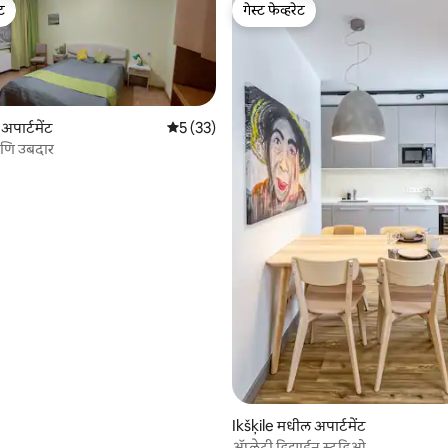
ेट
गेस्ट फेव्हरेट
ेट
गेस्ट फेव्हरेट
पार्टमेंट
5 पैकी 5 सरासरी रेटिंग, 33 रिव्ह्यूज
5 (33)
णि उबदार
 रिव्ह्यूज
Ikšķile मधील अपार्टमेंट
ॲप्लेट्री डिझाईन स्टुडिओ