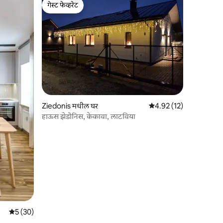
गेस्ट फेव्हरेट
गेस्ट फेव्हरेट
Ziedonis मधील घर
5 पैकी 4.92 सरासरी रेटिंग, 1
4.92 (12)
हाऊस झेडोनिस, केकावा, लाटविया
5 पैकी 5 सरासरी रेटिंग, 30 रिव्ह्यूज
5 (30)