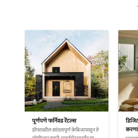
पूर्णपणे फर्निश्ड रेंटल्स
डिजि
करणार
डोंगरावरील शांततापूर्ण केबिन्सपासून ते