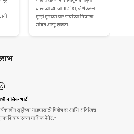
पासून
पाळीव प्राण्यांना सामावून घेणार्‍या
वास्तव्याच्या जागा शोधा, जेणेकरून
यांनी
तुम्ही तुमच्या चार पायांच्या मित्राला
सोबत आणू शकता.
ष लाभ
ाधी मासिक भाडी
ीर्घकालीन सुट्टीच्या भाड्यासाठी विशेष दर आणि अतिरिक्त
ुल्काशिवाय एकच मासिक पेमेंट.*