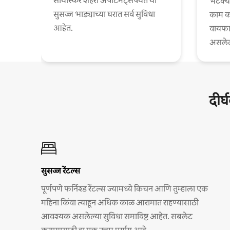
सोयीस्कर शहरी अपार्टमेंट्सपर्यंत या
भटक्य
सुसज्ज भाड्याच्या घरात सर्व सुविधा
काम कर
आहेत.
वायफा
असलेल्
दीर्
सुसज्ज रेंटल्स
पूर्णपणे फर्निश्ड रेंटल्स ज्यामध्ये किचन आणि तुम्हाला एक
महिना किंवा त्याहून अधिक काळ आरामात राहण्यासाठी
आवश्यक असलेल्या सुविधा समाविष्ट आहेत. सबलेट