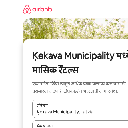
कंटेंटवर
जा
Ķekava Municipality मध्य
मासिक रेंटल्स
एक महिना किंवा त्याहून अधिक काळ वास्तव्य करण्यासाठी
घरासारखे वाटणारी दीर्घकालीन भाड्याची जागा शोधा.
लोकेशन
जेव्हा परिणाम उपलब्ध असतील, तेव्हा वरच्या आणि खाली बाणांच्य
चेक इन करा