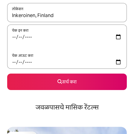
लोकेशन
जेव्हा परिणाम उपलब्ध असतील, तेव्हा वरच्या आणि खाली बाणांच्या किजसह नेव्हिगेट
चेक इन करा
चेक आऊट करा
सर्च करा
जवळपासचे मासिक रेंटल्स