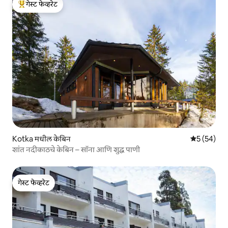
गेस्ट फेव्हरेट
टॉप गेस्ट फेव्हरेट
Kotka मधील केबिन
5 पैकी 5 सरासर
5 (54)
शांत नदीकाठचे केबिन – सॉना आणि शुद्ध पाणी
गेस्ट फेव्हरेट
गेस्ट फेव्हरेट