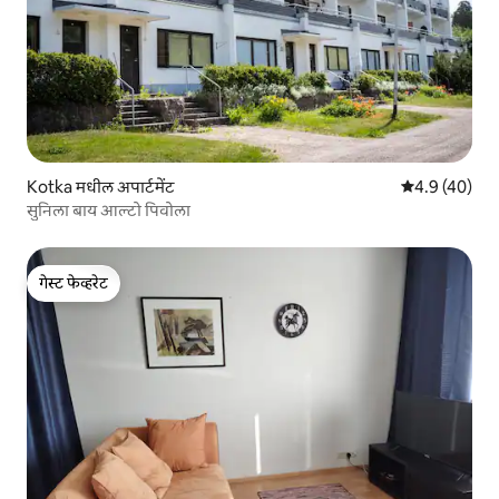
Kotka मधील अपार्टमेंट
5 पैकी 4.9 सरासर
4.9 (40)
सुनिला बाय आल्टो पिवोला
गेस्ट फेव्हरेट
गेस्ट फेव्हरेट