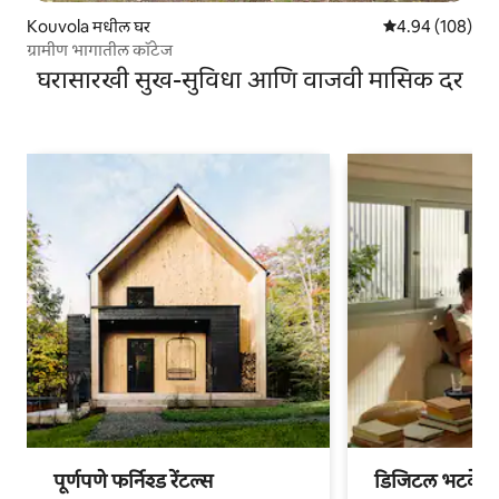
Kouvola मधील घर
5 पैकी 4.94 सरासरी 
4.94 (108)
ग्रामीण भागातील कॉटेज
घरासारखी सुख-सुविधा आणि वाजवी मासिक दर
पूर्णपणे फर्निश्ड रेंटल्स
डिजिटल भटके आ