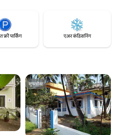
अंतरावर,
वास्तव्यामध्ये विनामूल्य नाश्त्याचा समावेश आहे,
कुटुंबांसाठी
ज्यामध्ये शेफ समीर आणि त्यांची आई स्वप्ना यांनी
्ययाशिवाय
तयार केलेल्या प्रसिद्ध मेनूमधून शाकाहारी आणि
मदायक
मांसाहारी स्वादिष्ट पदार्थ ऑर्डर करण्याचा पर्याय आहे.
फ्री पार्किंग
एअर कंडिशनिंग
सुपरहोस्ट
सुपरहोस्ट