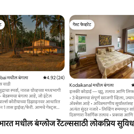
ेट
गेस्ट फेव्हरेट
ेट
गेस्ट फेव्हरेट
ai मधील बंगला
5 पैकी 4.92 सरासरी रेटिंग, 24 रिव्ह्यूज
4.92 (24)
िस वाडी
 रिव्ह्यूज
Kodaikanal मधील बंगला
5
्राचा स्पर्श, नारळ ग्रोव्हच्या मध्यभागी
इन्स्की कोडाई — व्ह्यू, तलाव आणि लि
- बेडरूमचा बंगला आहे, जो इंटेल
व्हिला
• 3 बेडरूमचा संपूर्ण खाजगी व्हिला, ज्याचा
चार्ल्स कोरीयाच्या डिझाइनवर आधारित
ॲक्सेस आहे • अविस्मरणीय सूर्यास्तांसह 
अत्यंत सुंदर नजारे • लिव्हिंग रूममधून शां
ूर जातात आणि निसर्गामध्ये प्लग
दिसणारा नैसर्गिक तलाव • प्रकाश आणि द
ा, पक्षी, पाणमांजर आणि सोनेरी
सर्व खोल्यांमध्ये मोठ्या काचेच्या खिडक्
भारत मधील बंग्लोज रेंटल्ससाठी लोकप्रिय सुविध
आणि आलिशान अनुभवासाठी सुंदर ती
ऑरगॅनिक फार्मवर गेलेले रोहन आणि झारना
फ्लोअरिंग • सहज आरामदायक प्रवासा