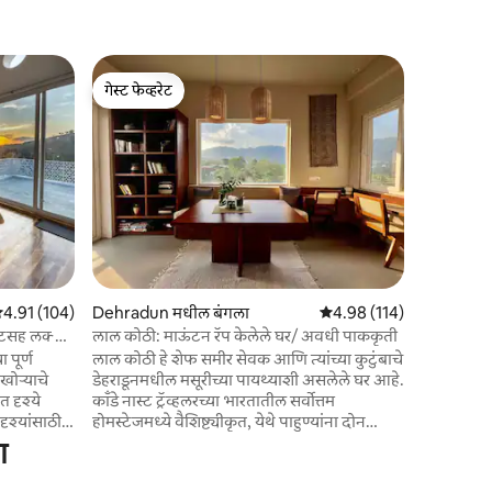
Goa मधील
गेस्ट फेव्हरेट
गेस्ट फे
गेस्ट फेव्हरेट
टॉप गेस्ट फ
व्हिलाचे यूएसपी हे लोके
लोकेशन आहे. 1) A) स्लीपरवुड थीम 
बांबूची थीम C) टीकवुड थीम 2) एसी आणि किंग
क्वीन बेडसह 3 बेडरूम्स
लिव्हिंग रूम. 4) बीचवर जाण्यासाठी खाजगी गेट
रिमोट पद्धतीने क
इंटरनेटसह 
जरी वीजपुरव
पार्किंग ( विनामूल्य ) 7) स्व
 पैकी 4.91 सरासरी रेटिंग, 104 रिव्ह्यूज
4.91 (104)
Dehradun मधील बंगला
5 पैकी 4.98 सरासरी रेटिंग, 11
4.98 (114)
इन्व्हर्टरच
फ्टसह लक्झरी
लाल कोठी: माऊंटन रॅप केलेले घर/ अवधी पाककृती
 पूर्ण
लाल कोठी हे शेफ समीर सेवक आणि त्यांच्या कुटुंबाचे
खोऱ्याचे
डेहराडूनमधील मसूरीच्या पायथ्याशी असलेले घर आहे.
त दृश्ये
काँडे नास्ट ट्रॅव्हलरच्या भारतातील सर्वोत्तम
ृश्यांसाठी
होमस्टेजमध्ये वैशिष्ट्यीकृत, येथे पाहुण्यांना दोन
या • उबदार
बेडरूम, स्वयंपाकघर/लाउंज, स्टीम शॉवर आणि मसूरी
ा
क लाकडाचा
टेकड्या आणि साल जंगलांचे दृश्य दिसणारे टेरेस
साठी खाजगी
असलेला खाजगी दुसरा मजला मिळतो. तुमच्या