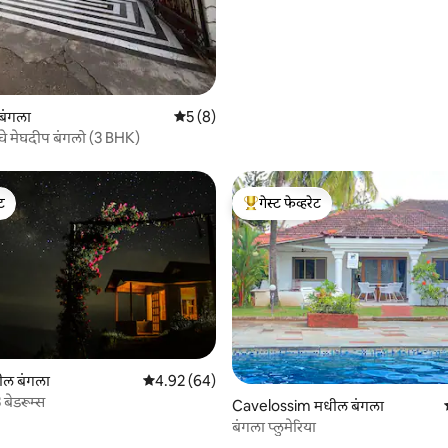
 बंगला
5 पैकी 5 सरासरी रेटिंग, 8 रिव्ह्यूज
5 (8)
चे मेघदीप बंगलो (3 BHK)
ेट
गेस्ट फेव्हरेट
ेट
टॉप गेस्ट फेव्हरेट
ील बंगला
5 पैकी 4.92 सरासरी रेटिंग, 64 रिव्ह्यूज
4.92 (64)
 रिव्ह्यूज
बेडरूम्स
Cavelossim मधील बंगला
बंगला प्लुमेरिया