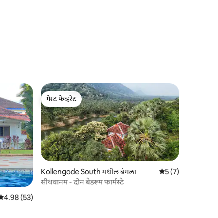
गेस्ट फेव्हरेट
गेस्ट फेव्हरेट
Kollengode South मधील बंगला
5 पैकी 5 सरासरी रेटिंग,
5 (7)
सीथवानम - दोन बेडरूम फार्मस्टे
5 पैकी 4.98 सरासरी रेटिंग, 53 रिव्ह्यूज
4.98 (53)