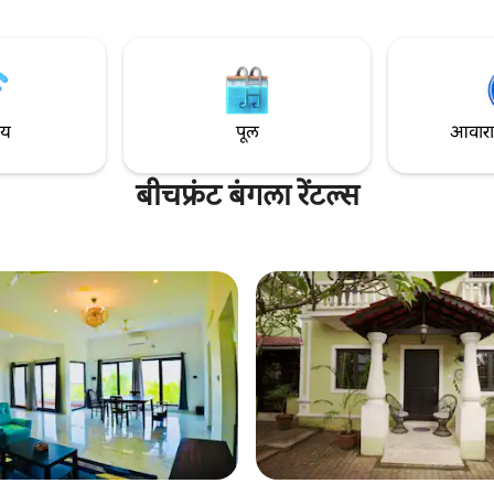
रे चालवले जाते, ते दाखवतात की जमिनीवर
होम लिफ्ट • शहरापासून फक्त 6 किमी 
राहणे आणि तुम्हाला समान सहभागी
शांत पण सहज पोहोचण्यायोग्य • प्रशस्त, 
मंत्रित करणे कसे शक्य आहे. प्रतीक्षा
आणि ग्रुप्ससाठी उत्तम • कोणत्याही व्यत
रूम किंवा सर्व 3 लवकरच बुक करा!
पूर्ण गोपनीयता, पूर्णपणे तुमची • आरा
वास्तव्यासाठी परिपूर्ण
ाय
पूल
आवारात 
बीचफ्रंट बंगला रेंटल्स