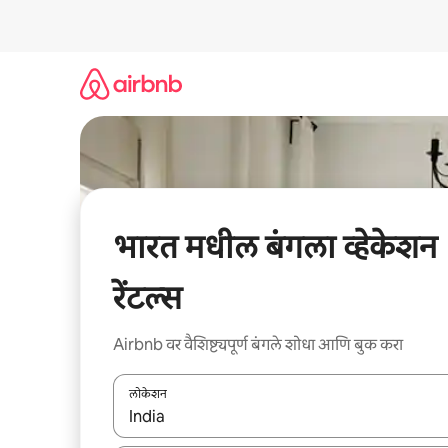
कंटेंटवर
जा
भारत मधील बंगला व्हेकेशन
रेंटल्स
Airbnb वर वैशिष्ट्यपूर्ण बंगले शोधा आणि बुक करा
लोकेशन
जेव्हा परिणाम उपलब्ध असतील, तेव्हा वरच्या आणि खाली बाणांच्य