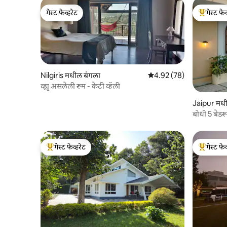
गेस्ट फेव्हरेट
गेस्ट फेव
गेस्ट फेव्हरेट
टॉप गेस्ट फे
Nilgiris मधील बंगला
5 पैकी 4.92 सरासरी रेटिंग, 78
4.92 (78)
व्ह्यू असलेली रूम - केटी व्हॅली
Jaipur मध
बोधी 5 बेडरू
गेस्ट फेव्हरेट
गेस्ट फेव
टॉप गेस्ट फेव्हरेट
टॉप गेस्ट फे