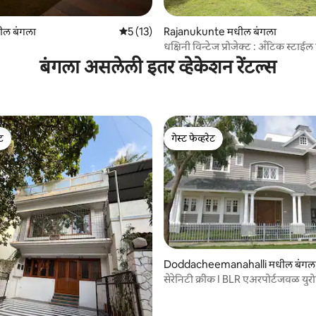
 रिव्ह्यूज
ील बंगला
5 पैकी 5 सरासरी रेटिंग, 13 रिव्ह्यूज
5 (13)
Rajanukunte मधील बंगला
धक्षिनी विन्टेज प्रोजेक्ट : अँटिक स्टाईल फ
बंगला असलेली इतर व्हेकेशन रेंटल्स
ेट
गेस्ट फेव्हरेट
ेट
गेस्ट फेव्हरेट
 रिव्ह्यूज
Doddacheemanahalli मधील बंगल
सेरेनिटी क्रीक I BLR एअरपोर्टजवळ युर