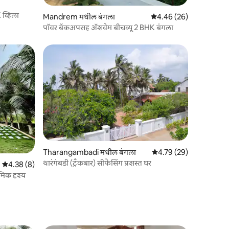
 व्हिला
Mandrem मधील बंगला
5 पैकी 4.46 सरासरी रेटिंग, 2
4.46 (26)
पॉवर बॅकअपसह ॲशवेम बीचव्यू 2 BHK बंगला
Tharangambadi मधील बंगला
5 पैकी 4.79 सरासरी रेटिंग, 2
4.79 (29)
थारंगंबडी (ट्रँकबार) सीफेसिंग प्रशस्त घर
5 पैकी 4.38 सरासरी रेटिंग, 8 रिव्ह्यूज
4.38 (8)
ॅमिक दृश्य