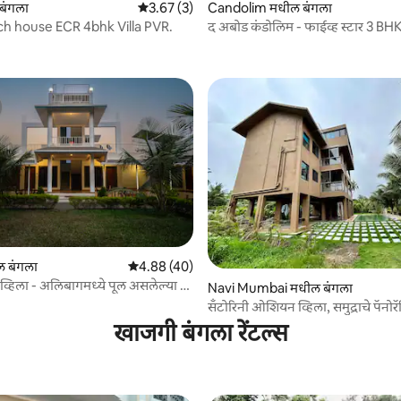
 बंगला
5 पैकी 3.67 सरासरी रेटिंग, 3 रिव्ह्यूज
3.67 (3)
Candolim मधील बंगला
Juhu Beach house ECR 4bhk Villa PVR.
द अबोड कंडोलिम - फाईव्ह स्टार 3 BHK
 रिव्ह्यूज
 रिव्ह्यूज
 बंगला
5 पैकी 4.88 सरासरी रेटिंग, 40 रिव्ह्यूज
4.88 (40)
ग व्हिला - अलिबागमध्ये पूल असलेल्या 5
Navi Mumbai मधील बंगला
सँटोरिनी ओशियन व्हिला, समुद्राचे पॅनोर
खाजगी बंगला रेंटल्स