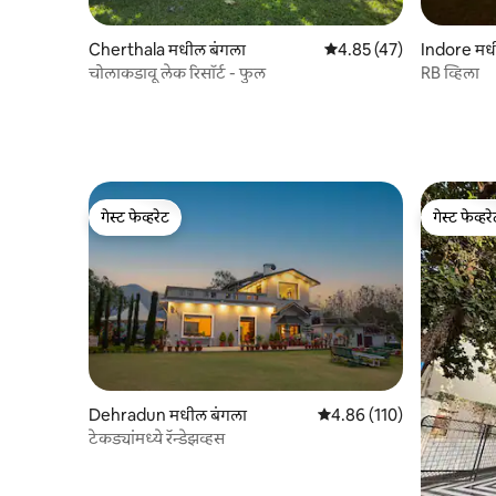
Cherthala मधील बंगला
5 पैकी 4.85 सरासरी रेटिंग, 47
4.85 (47)
Indore मध
चोलाकडावू लेक रिसॉर्ट - फुल
RB व्हिला
गेस्ट फेव्हरेट
गेस्ट फेव्हर
गेस्ट फेव्हरेट
गेस्ट फेव्हर
Dehradun मधील बंगला
5 पैकी 4.86 सरासरी रेटिंग, 110
4.86 (110)
टेकड्यांमध्ये रॅन्डेझव्हस