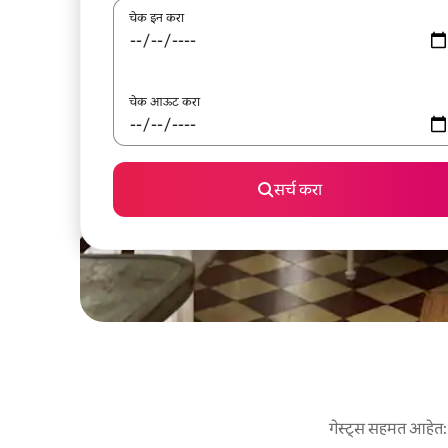
चेक इन करा
चेक आऊट करा
सर्च करा
गेस्ट्स सहमत आहेत: य