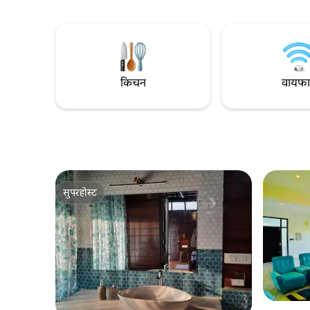
यांच्याद्वा
घ्यायचा आहे आणि ज्यांना खरोखरच निर्जन अशा,
शाश्वतपणे 
निसर्गरम्य दृश्यांचा आनंद घेण्यासाठी थोडेसे चालणे
होण्यासाठी आ
काही हरकत नाही, त्यांच्यासाठी ही जागा आदर्श आहे.
का करावी?! 
मोठ्या खिडक्या आणि मोकळ्या सिट-आऊट्स
असलेले हे राहण्यायोग्य घर, साध्या, विचारपूर्वक
जीवनाच्या Anuva तत्त्वज्ञानाने आकारलेले आहे
किचन
वायफ
सुपरहोस्ट
सुपरहोस्ट