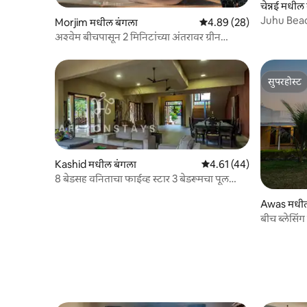
चेन्नई मधील
Morjim मधील बंगला
5 पैकी 4.89 सरासरी रेटिंग, 28
4.89 (28)
अश्वेम बीचपासून 2 मिनिटांच्या अंतरावर ग्रीन
पॅराडाईझ
सुपरहोस्ट
सुपरहोस्ट
Kashid मधील बंगला
5 पैकी 4.61 सरासरी रेटिंग, 44
4.61 (44)
8 बेडसह वनिताचा फाईव्ह स्टार 3 बेडरूमचा पूल
व्हिला
Awas मधील
बीच ब्लेसिं
रूम्स