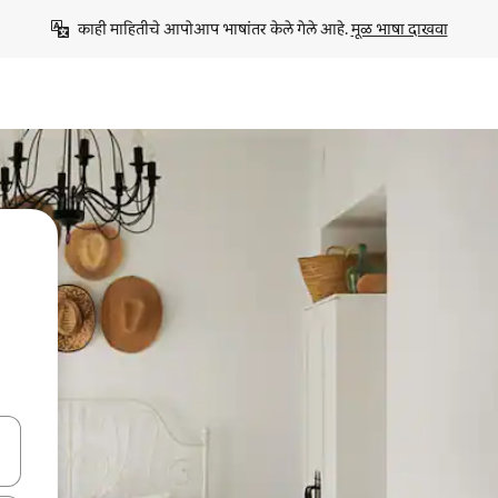
काही माहितीचे आपोआप भाषांतर केले गेले आहे. 
मूळ भाषा दाखवा
ा किजसह नेव्हिगेट करा किंवा स्पर्शाने स्वाइप जेश्चर्स वापरून एक्सप्लोर करा.