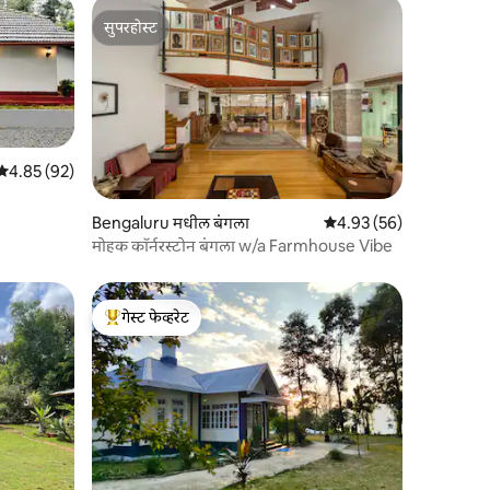
सुपरहोस्ट
सुपरहोस्ट
5 पैकी 4.85 सरासरी रेटिंग, 92 रिव्ह्यूज
4.85 (92)
Bengaluru मधील बंगला
5 पैकी 4.93 सरासरी रेटिंग, 5
4.93 (56)
मोहक कॉर्नरस्टोन बंगला w/a Farmhouse Vibe
गेस्ट फेव्हरेट
टॉप गेस्ट फेव्हरेट