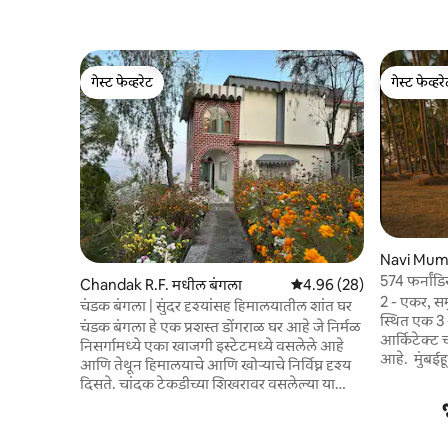
गेस्ट फेव्हरेट
गेस्ट फेव्हर
गेस्ट फेव्हरेट
गेस्ट फेव्हर
Navi Mumb
574 फर्नांड
Chandak R.F. मधील बंगला
5 पैकी 4.96 सरासरी रेटिंग, 28
4.96 (28)
2 - एकर, समुद
चंडक बंगला | सुंदर दृश्यांसह हिमालयातील शांत घर
स्थित एक 3 
चंडक बंगला हे एक प्रशस्त डोंगराळ घर आहे जे निर्मळ
आर्किटेक्ट 
निसर्गामध्ये एका खाजगी इस्टेटमध्ये वसलेले आहे
आहे. मुंबईहून 1 तास ड्राईव्ह/फेरी. आमचे गेस्ट्स
आणि तेथून हिमालयाचे आणि खोऱ्याचे निर्विघ्न दृश्य
शहरापासून द
दिसते. चांदक टेकडीच्या शिखरावर वसलेल्या या
करतात - लाट
जागेपर्यंत पार्किंग क्षेत्रापासून 10–12 मिनिटांच्या
सूर्यास्त. शांती आणि प्रायव्हसीसाठी त्यांच्या 80
चालण्याच्या अंतरावर पोहोचता येते - ज्या पाहुण्यांना
वर्षांच्या 
शांत, निसर्गाच्या सान्निध्यातील वास्तव्याचा आनंद