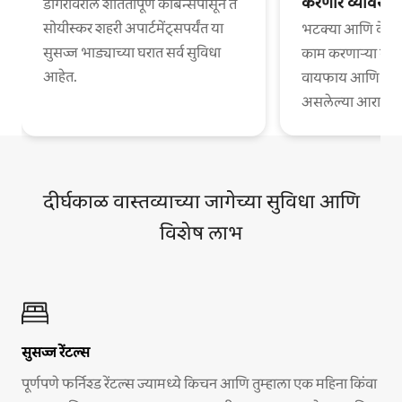
करणारे व्यावसा
डोंगरावरील शांततापूर्ण केबिन्सपासून ते
सोयीस्कर शहरी अपार्टमेंट्सपर्यंत या
भटक्या आणि वेगळ्
सुसज्ज भाड्याच्या घरात सर्व सुविधा
काम करणाऱ्या व्या
आहेत.
वायफाय आणि काम
असलेल्या आरामदायी
दीर्घकाळ वास्तव्याच्या जागेच्या सुविधा आणि
विशेष लाभ
सुसज्ज रेंटल्स
पूर्णपणे फर्निश्ड रेंटल्स ज्यामध्ये किचन आणि तुम्हाला एक महिना किंवा