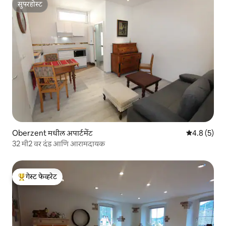
सुपरहोस्ट
सुपरहोस्ट
Oberzent मधील अपार्टमेंट
5 पैकी 4.8 सरास
4.8 (5)
32 मी2 वर दंड आणि आरामदायक
गेस्ट फेव्हरेट
टॉप गेस्ट फेव्हरेट