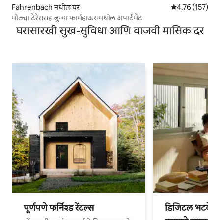
Fahrenbach मधील घर
5 पैकी 4.76 सरासरी
4.76 (157)
मोठ्या टेरेससह जुन्या फार्महाऊसमधील अपार्टमेंट
घरासारखी सुख-सुविधा आणि वाजवी मासिक दर
पूर्णपणे फर्निश्ड रेंटल्स
डिजिटल भटके आ