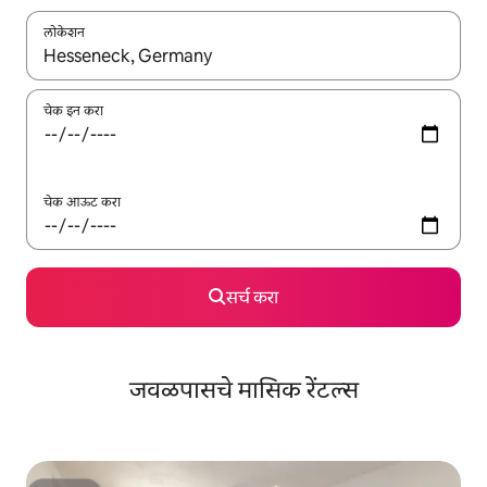
लोकेशन
जेव्हा परिणाम उपलब्ध असतील, तेव्हा वरच्या आणि खाली बाणांच्या किजसह नेव्हिगेट
चेक इन करा
चेक आऊट करा
सर्च करा
जवळपासचे मासिक रेंटल्स