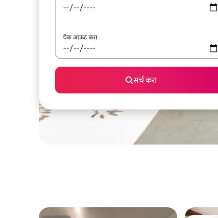
चेक आऊट करा
सर्च करा