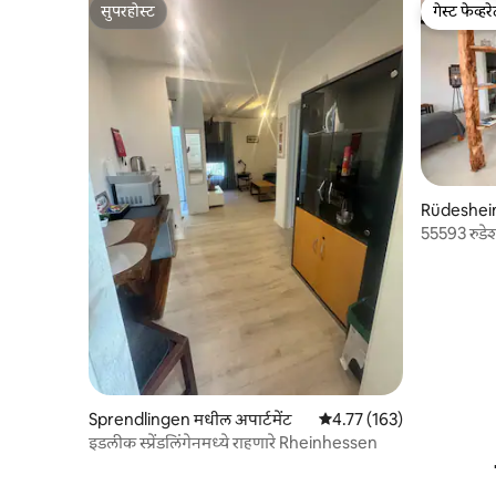
सुपरहोस्ट
गेस्ट फेव्हर
सुपरहोस्ट
गेस्ट फेव्हर
Rüdesheim 
55593 रुडे
Sprendlingen मधील अपार्टमेंट
5 पैकी 4.77 सरासरी रेटिंग, 163
4.77 (163)
इडलीक स्प्रेंडलिंगेनमध्ये राहणारे Rheinhessen