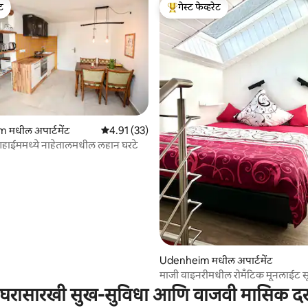
ेट
गेस्ट फेव्हरेट
ेट
टॉप गेस्ट फेव्हरेट
मधील अपार्टमेंट
5 पैकी 4.91 सरासरी रेटिंग, 33 रिव्ह्यूज
4.91 (33)
शहाईममध्ये नाहेतालमधील लहान घरटे
 रिव्ह्यूज
Udenheim मधील अपार्टमेंट
माजी वाइनरीमधील रोमँटिक मूनलाईट स
घरासारखी सुख-सुविधा आणि वाजवी मासिक द