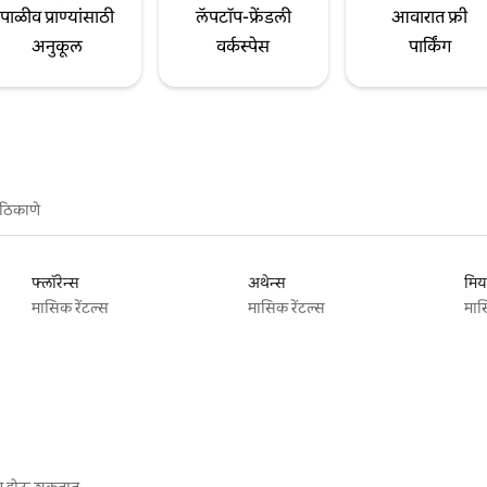
पाळीव प्राण्यांसाठी
लॅपटॉप-फ्रेंडली
आवारात फ्री
अनुकूल
वर्कस्पेस
पार्किंग
ठिकाणे
फ्लॉरेन्स
अथेन्स
मिय
मासिक रेंटल्स
मासिक रेंटल्स
मास
गू होऊ शकतात.