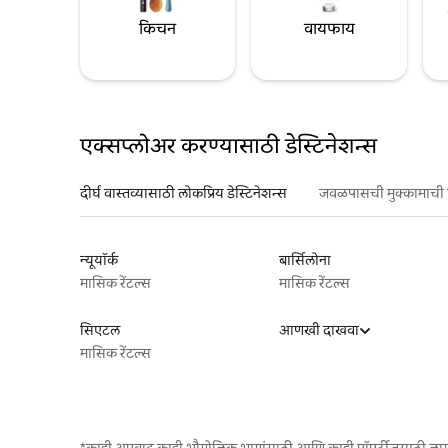
किचन
वायफाय
एक्सप्लोअर करण्यासाठी डेस्टिनेशन्स
दीर्घ वास्तव्यासाठी लोकप्रिय डेस्टिनेशन्स
जवळपासची मुक्कामाची 
न्यूयॉर्क
बार्सिलोना
मासिक रेंटल्स
मासिक रेंटल्स
सिएटल
आणखी दाखवा
मासिक रेंटल्स
*काही अपवाद काही भौगोलिक भागांसाठी आणि काही प्रॉपर्टीजसाठी ला