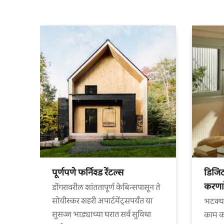
पूर्णपणे फर्निश्ड रेंटल्स
डिजि
करणार
डोंगरावरील शांततापूर्ण केबिन्सपासून ते
सोयीस्कर शहरी अपार्टमेंट्सपर्यंत या
भटक्य
सुसज्ज भाड्याच्या घरात सर्व सुविधा
काम कर