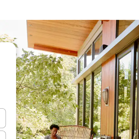
ा किजसह नेव्हिगेट करा किंवा स्पर्शाने स्वाइप जेश्चर्स वापरून एक्सप्लोर करा.