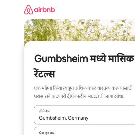
कंटेंटवर
जा
Gumbsheim मध्ये मासिक
रेंटल्स
एक महिना किंवा त्याहून अधिक काळ वास्तव्य करण्यासाठी
घरासारखे वाटणारी दीर्घकालीन भाड्याची जागा शोधा.
लोकेशन
जेव्हा परिणाम उपलब्ध असतील, तेव्हा वरच्या आणि खाली बाणांच्य
चेक इन करा