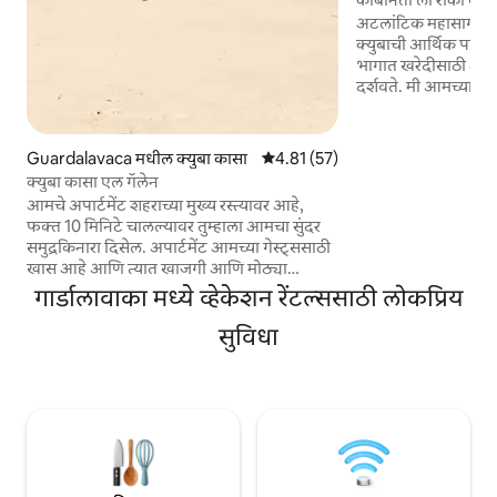
अटलांटिक महासागराकडे 
क्युबाची आर्थिक परिस्
भागात खरेदीसाठी अन्
दर्शवते. मी आमच्या श
केलेला नाश्ता/डिनर क
करतो, हाबेल; तुम्हाला 
सूर्योदय/सूर्यास्ताच्या 
Guardalavaca मधील क्युबा कासा
5 पैकी 4.81 सरासरी रेटिंग, 57 रिव्ह्यूज
4.81 (57)
करणे आणि कोरल रीफ्सद्
क्युबा कासा एल गॅलेन
आवश्यक आहे! शांत 
आमचे अपार्टमेंट शहराच्या मुख्य रस्त्यावर आहे,
मैत्रीपूर्ण शेजारी! बी
फक्त 10 मिनिटे चालल्यावर तुम्हाला आमचा सुंदर
बहिया नारांजो येथे हाय
समुद्रकिनारा दिसेल. अपार्टमेंट आमच्या गेस्ट्ससाठी
Cabañita La Roca प्र
खास आहे आणि त्यात खाजगी आणि मोठ्या
बाथरूमसह एक अतिशय आरामदायक रूम आहे
गार्डालावाका मध्ये व्हेकेशन रेंटल्ससाठी लोकप्रिय
ज्यात किचन , राहण्याची जागा आणि बाल्कनी
देखील आहे. हे जोडप्यासाठी किंवा 3 जणांच्या लहान
सुविधा
कुटुंबासाठी परिपूर्ण आहे. आमचे मागचे अंगण ही
इमारतीतील एक सामायिक जागा आहे पण तुम्ही
त्याचा आनंद घेऊ शकता. ज्यांना काम करायचे आहे
किंवा कुटुंबाशी संपर्क साधायचा आहे त्यांच्यासाठी
वायफाय उपलब्ध आहे (कर लागू होऊ शकतो).