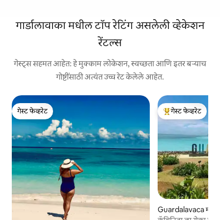
गार्डालावाका मधील टॉप रेटिंग असलेली व्हेकेशन
रेंटल्स
गेस्ट्स सहमत आहेत: हे मुक्काम लोकेशन, स्वच्छता आणि इतर बऱ्याच
गोष्टींसाठी अत्यंत उच्च रेट केलेले आहेत.
गेस्ट फेव्हरेट
गेस्ट फेव्हरेट
गेस्ट फेव्हरेट
टॉप गेस्ट फेव्हरेट
Guardalavaca मधील
कॅबिनिता ला रोका बीच 