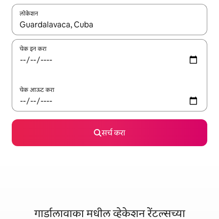
लोकेशन
जेव्हा परिणाम उपलब्ध असतील, तेव्हा वरच्या आणि खाली बाणांच्या किजसह नेव्हिगेट
चेक इन करा
चेक आऊट करा
सर्च करा
गार्डालावाका मधील व्हेकेशन रेंटल्सच्या