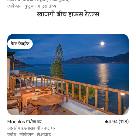
लोकेशन
·
कुटुंब
·
आदरातिथ्य
खाजगी बीच हाऊस रेंटल्स
गेस्ट फेव्हरेट
गेस्ट फेव्हरेट
Mochlos मधील घर
5 पैकी 4.94 सरासरी 
4.94 (128)
अप्रतिम दृश्यासह बीचफ्रंट घर
कुटुंब
·
लोकेशन
·
लेआऊट