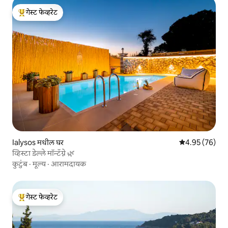
गेस्ट फेव्हरेट
टॉप गेस्ट फेव्हरेट
Ialysos मधील घर
5 पैकी 4.95 सरासरी
4.95 (76)
व्हिस्टा डेल्ले मॉन्टॅग्ने 🌿
कुटुंब
·
मूल्य
·
आरामदायक
गेस्ट फेव्हरेट
टॉप गेस्ट फेव्हरेट