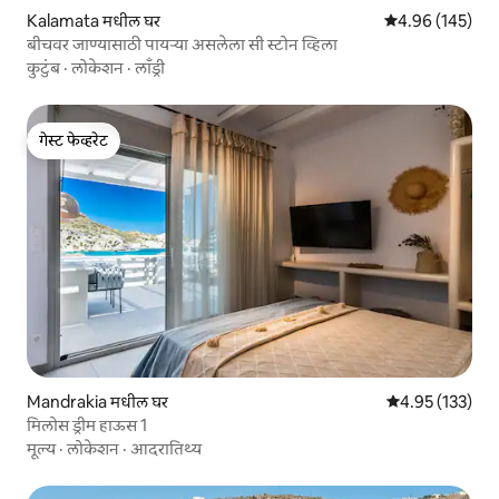
Kalamata मधील घर
5 पैकी 4.96 सरासरी 
4.96 (145)
बीचवर जाण्यासाठी पायऱ्या असलेला सी स्टोन व्हिला
कुटुंब
·
लोकेशन
·
लाँड्री
गेस्ट फेव्हरेट
गेस्ट फेव्हरेट
Mandrakia मधील घर
5 पैकी 4.95 सरासरी
4.95 (133)
मिलोस ड्रीम हाऊस 1
मूल्य
·
लोकेशन
·
आदरातिथ्य