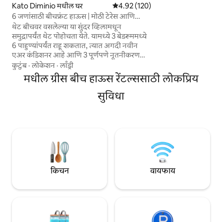
ॲक्टिव्हिटीज किंवा तु
Kato Diminio मधील घर
5 पैकी 4.92 सरासरी रेटिंग, 120 रिव्ह्यूज
4.92 (120)
साईट्सबद्दलच्या सर्वोत्
6 जणांसाठी बीचफ्रंट हाऊस | मोठी टेरेस आणि
समुद्राचे दृश्य
थेट बीचवर वसलेल्या या सुंदर व्हिलामधून
समुद्रापर्यंत थेट पोहोचता येते. यामध्ये 3 बेडरूममध्ये
6 पाहुण्यांपर्यंत राहू शकतात, त्यात अगदी नवीन
एअर कंडिशनर आहे आणि 3 पूर्णपणे नूतनीकरण
केलेले बाथरूम आहेत (2026). ऊर्जा-कार्यक्षम
कुटुंब
·
लोकेशन
·
लाँड्री
खिडक्या आणि सर्व बाल्कनी दरवाजांवर
मधील ग्रीस बीच हाऊस रेंटल्ससाठी लोकप्रिय
कीटकांपासून संरक्षण देणारे जाळी असलेले
प्रकाशमय आतील भाग संपूर्ण घरात समुद्राची ताजी
सुविधा
हवा आणतात. दोन बाल्कनींमधून
समुद्रकिनाऱ्यावरील आऊटडोअर जीवनाचा आनंद
घ्या. यामध्ये 2 कारसाठी सुरक्षित इनडोअर पार्किंग
आणि हाय-स्पीड वाय-फाय समाविष्ट आहे. किमान
वास्तव्य: 5 रात्री.
किचन
वायफाय