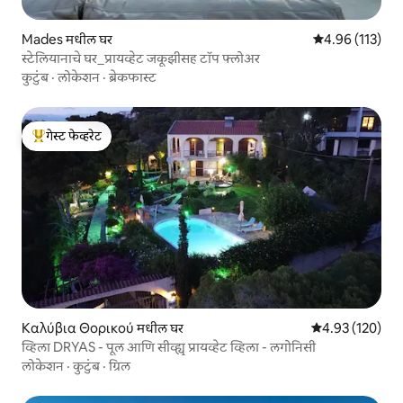
Mades मधील घर
5 पैकी 4.96 सरासरी
4.96 (113)
स्टेलियानाचे घर_प्रायव्हेट जकूझीसह टॉप फ्लोअर
कुटुंब
·
लोकेशन
·
ब्रेकफास्ट
गेस्ट फेव्हरेट
टॉप गेस्ट फेव्हरेट
Καλύβια Θορικού मधील घर
5 पैकी 4.93 सरासरी 
4.93 (120)
व्हिला DRYAS - पूल आणि सीव्ह्यू प्रायव्हेट व्हिला - लगोनिसी
लोकेशन
·
कुटुंब
·
ग्रिल