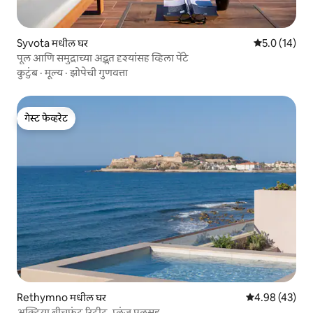
Syvota मधील घर
5 पैकी 5.0 सरासर
5.0 (14)
पूल आणि समुद्राच्या अद्भुत दृश्यांसह व्हिला पेंटे
कुटुंब
·
मूल्य
·
झोपेची गुणवत्ता
गेस्ट फेव्हरेट
गेस्ट फेव्हरेट
Rethymno मधील घर
5 पैकी 4.98 सरासर
4.98 (43)
अक्टिया बीचफ्रंट रिट्रीट, प्लंज पूलसह