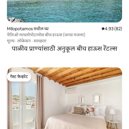
Milopotamos मधील घर
5 पैकी 4.93 सरासरी
4.93 (82)
पेलिओ मायलोपोटामोस बीच हाऊस (वरचा मजला)
मूल्य
·
लोकेशन
·
स्वच्छता
पाळीव प्राण्यांसाठी अनुकूल बीच हाऊस रेंटल्स
गेस्ट फेव्हरेट
गेस्ट फेव्हरेट