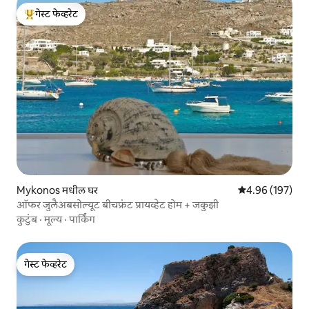
गेस्ट फेव्हरेट
टॉप गेस्ट फेव्हरेट
Mykonos मधील घर
5 पैकी 4.96 सरासरी 
4.96 (197)
ऑफर जुलैअबसोल्यूट बीचफ्रंट प्रायव्हेट होम + जकुझी
कुटुंब
·
मूल्य
·
पार्किंग
गेस्ट फेव्हरेट
गेस्ट फेव्हरेट