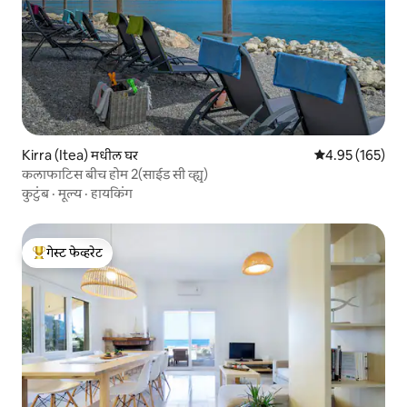
Kirra (Itea) मधील घर
5 पैकी 4.95 सरासरी 
4.95 (165)
कलाफाटिस बीच होम 2(साईड सी व्ह्यू)
कुटुंब
·
मूल्य
·
हायकिंग
गेस्ट फेव्हरेट
टॉप गेस्ट फेव्हरेट