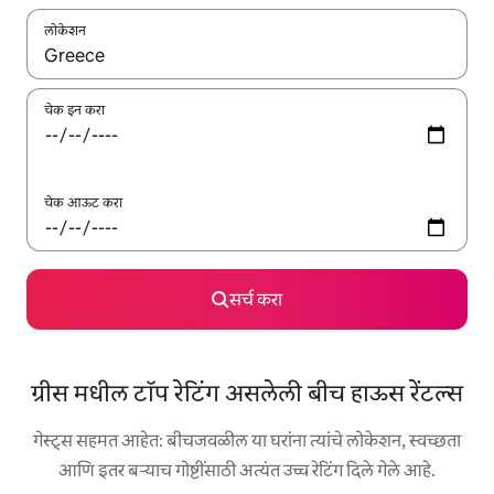
लोकेशन
जेव्हा परिणाम उपलब्ध असतील, तेव्हा वरच्या आणि खाली बाणांच्या किजसह नेव्हिगेट
चेक इन करा
चेक आऊट करा
सर्च करा
ग्रीस मधील टॉप रेटिंग असलेली बीच हाऊस रेंटल्स
गेस्ट्स सहमत आहेत: बीचजवळील या घरांना त्यांचे लोकेशन, स्वच्छता
आणि इतर बऱ्याच गोष्टींसाठी अत्यंत उच्च रेटिंग दिले गेले आहे.