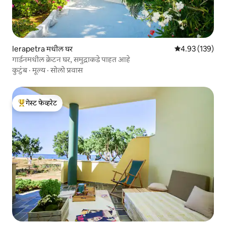
Ierapetra मधील घर
5 पैकी 4.93 सरासरी 
4.93 (139)
गार्डनमधील क्रेटन घर, समुद्राकडे पाहत आहे
कुटुंब
·
मूल्य
·
सोलो प्रवास
गेस्ट फेव्हरेट
टॉप गेस्ट फेव्हरेट