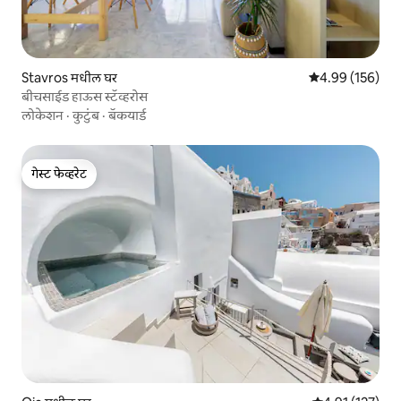
Stavros मधील घर
5 पैकी 4.99 सरासरी 
4.99 (156)
बीचसाईड हाऊस स्टॅव्हरोस
लोकेशन
·
कुटुंब
·
बॅकयार्ड
गेस्ट फेव्हरेट
गेस्ट फेव्हरेट