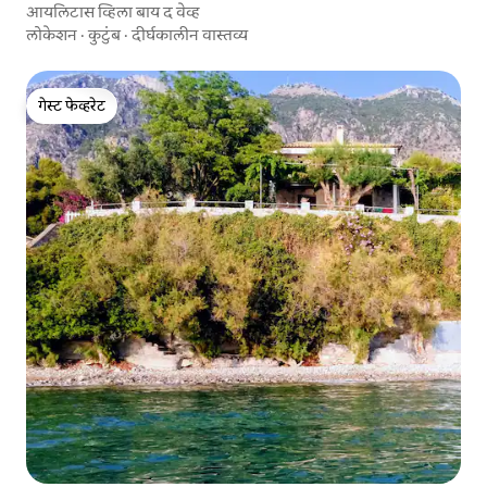
आयलिटास व्हिला बाय द वेव्ह
लोकेशन
·
कुटुंब
·
दीर्घकालीन वास्तव्य
गेस्ट फेव्हरेट
गेस्ट फेव्हरेट