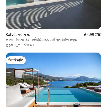
Kalives मधील घर
5 पैकी 4.99 सरासरी
4.99 (76)
लक्झरी व्हिला दिओस्कौरोई हीटेड इको पूल आणि जकूझी
कुटुंब
·
मूल्य
·
चेक इन
गेस्ट फेव्हरेट
गेस्ट फेव्हरेट