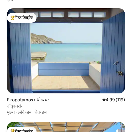
गेस्ट फेव्हरेट
टॉप गेस्ट फेव्हरेट
Firopotamos मधील घर
5 पैकी 4.99 सरासरी
4.99 (119)
ॲक्वामरीन I
मूल्य
·
लोकेशन
·
चेक इन
गेस्ट फेव्हरेट