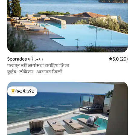
Sporades मधील घर
5 पैकी 5.0 सरासर
5.0 (20)
पेलागून स्कीआथोसचा हायड्रिया व्हिला
कुटुंब
·
लोकेशन
·
आसपास फिरणे
गेस्ट फेव्हरेट
टॉप गेस्ट फेव्हरेट