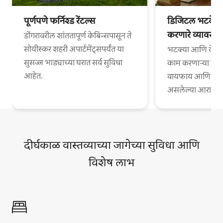
पूर्णपणे फर्निश्ड रेंटल्स
डिजिटल भटके आ
करणारे व्यावसा
डोंगरावरील शांततापूर्ण केबिन्सपासून ते
सोयीस्कर शहरी अपार्टमेंट्सपर्यंत या
भटक्या आणि वेगळ्
सुसज्ज भाड्याच्या घरात सर्व सुविधा
काम करणाऱ्या व्या
आहेत.
वायफाय आणि काम
असलेल्या आरामदायी
दीर्घकाळ वास्तव्याच्या जागेच्या सुविधा आणि
विशेष लाभ