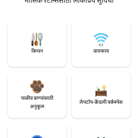
मासिक रेंटल्ससाठी लोकप्रिय सुविधा
किचन
वायफाय
पाळीव प्राण्यांसाठी
लॅपटॉप-फ्रेंडली वर्कस्पेस
अनुकूल