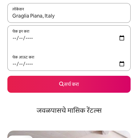
लोकेशन
जेव्हा परिणाम उपलब्ध असतील, तेव्हा वरच्या आणि खाली बाणांच्या किजसह नेव्हिगेट
चेक इन करा
चेक आऊट करा
सर्च करा
जवळपासचे मासिक रेंटल्स