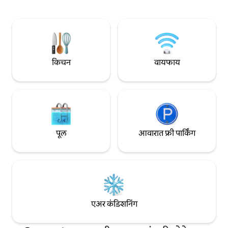
प्रशंसा करतील. समुद्राचे आणि सूर्योदयाचे चित्तवेधक
इच्छेनुसार इतर कोणते
दृश्ये, तसेच Agios Ioannis आणि Myloi च्या
कारण त्यात तुम्हाला आ
अप्रतिम समुद्रकिनारे पाहण्यासाठी जागे व्हा.
सुविधा आहेत.
किचन
वायफाय
पूल
आवारात फ्री पार्किंग
एअर कंडिशनिंग