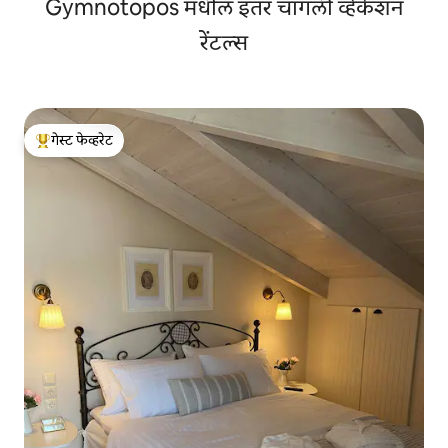
Gymnotopos मधील इतर चांगली व्हेकेशन
रेंटल्स
गेस्ट फेव्हरेट
टॉप गेस्ट फेव्हरेट