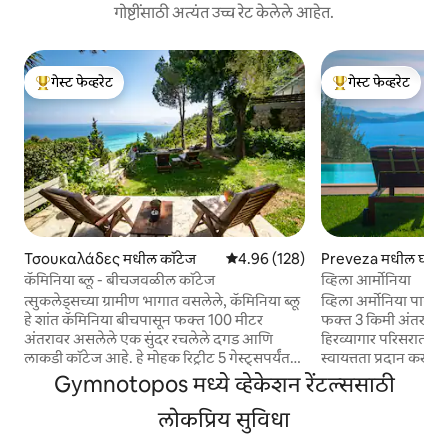
गोष्टींसाठी अत्यंत उच्च रेट केलेले आहेत.
गेस्ट फेव्हरेट
गेस्ट फेव्हरेट
टॉप गेस्ट फेव्हरेट
टॉप गेस्ट फेव्हरेट
Τσουκαλάδες मधील कॉटेज
5 पैकी 4.96 सरासरी रेटिंग, 128 रिव्ह्यूज
4.96 (128)
Preveza मधील घर
कॅमिनिया ब्लू - बीचजवळील कॉटेज
व्हिला आर्मोनिया
त्सुकलेड्सच्या ग्रामीण भागात वसलेले, कॅमिनिया ब्लू
व्हिला अर्मोनिया पार्गाच
हे शांत कॅमिनिया बीचपासून फक्त 100 मीटर
फक्त 3 किमी अंतरावर आह
अंतरावर असलेले एक सुंदर रचलेले दगड आणि
हिरव्यागार परिसरात, ह
लाकडी कॉटेज आहे. हे मोहक रिट्रीट 5 गेस्ट्सपर्यंत
स्वायत्तता प्रदान करते, 
सामावून घेऊ शकते, ज्यात दोन बेडरूम्स, एक उबदार
त्याच वेळी नवशास्त्रीय 
Gymnotopos मध्ये व्हेकेशन रेंटल्ससाठी
सोफा बेड, एक पूर्णपणे सुसज्ज किचन आणि एक
आनंद घेता. येथे खाजगी 
प्रशस्त बाथरूम आहे. गेस्ट्स बाहेरील शॉवर, बार्बेक्यू
लोकप्रिय सुविधा
सुविधा आहेत ज्यामुळे 
आणि वातावरण वाढवणाऱ्या हिरव्यागार बागेची
वाटेल. याव्यतिरिक्त, तुम