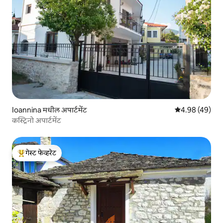
Ioannina मधील अपार्टमेंट
5 पैकी 4.98 सरासरी
4.98 (49)
कस्ट्रिनो अपार्टमेंट
गेस्ट फेव्हरेट
टॉप गेस्ट फेव्हरेट