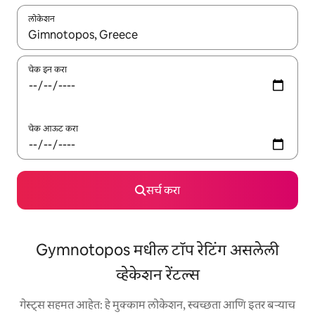
लोकेशन
जेव्हा परिणाम उपलब्ध असतील, तेव्हा वरच्या आणि खाली बाणांच्या किजसह नेव्हिगेट
चेक इन करा
चेक आऊट करा
सर्च करा
Gymnotopos मधील टॉप रेटिंग असलेली
व्हेकेशन रेंटल्स
गेस्ट्स सहमत आहेत: हे मुक्काम लोकेशन, स्वच्छता आणि इतर बऱ्याच