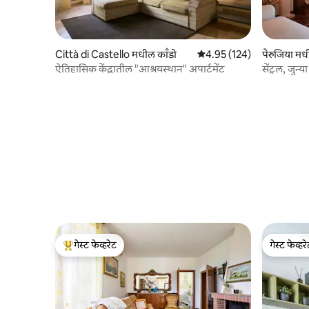
Città di Castello मधील काँडो
5 पैकी 4.95 सरासरी रेटिंग, 124
4.95 (124)
पेरुजिया मध
ऐतिहासिक केंद्रातील "आश्रयस्थान" अपार्टमेंट
सेंट्रल, जुन्य
गेस्ट फेव्हरेट
गेस्ट फेव्हर
टॉप गेस्ट फेव्हरेट
गेस्ट फेव्हर