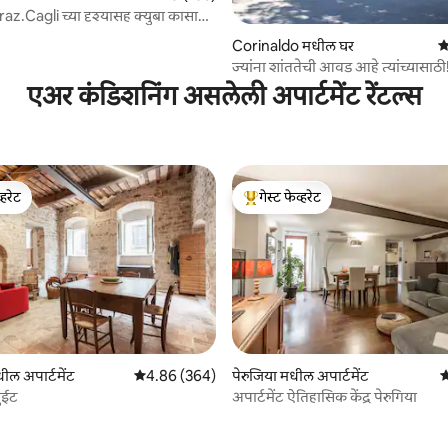
 fraz.Cagli च्या दृश्यासह क्युबा कासा
1 रिव्ह्यूज
Corinaldo मधील घर
5
ज्यांना शांततेची आवड आहे त्यांच्यासाठी
एअर कंडिशनिंग असलेली अपार्टमेंट रेंटल्स
्हरेट
गेस्ट फेव्हरेट
व्हरेट
टॉप गेस्ट फेव्हरेट
ल अपार्टमेंट
5 पैकी 4.86 सरासरी रेटिंग, 364 रिव्ह्यूज
4.86 (364)
पेरुजिया मधील अपार्टमेंट
5
ुईट
अपार्टमेंट ऐतिहासिक केंद्र पेरुगिया
 रिव्ह्यूज