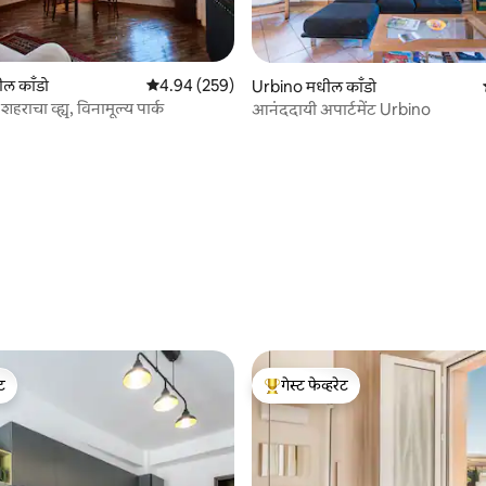
 रिव्ह्यूज
ील काँडो
5 पैकी 4.94 सरासरी रेटिंग, 259 रिव्ह्यूज
4.94 (259)
Urbino मधील काँडो
ा शहराचा व्ह्यू, विनामूल्य पार्क
आनंददायी अपार्टमेंट Urbino
ेट
गेस्ट फेव्हरेट
ेट
टॉप गेस्ट फेव्हरेट