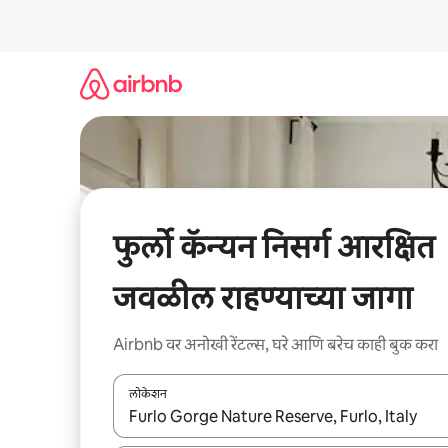
कंटेंटवर
जा
फुर्लो कॅन्यन निसर्ग आरक्षित
जवळील राहण्याच्या जागा
Airbnb वर अनोखी रेंटल्स, घरे आणि बरेच काही बुक करा
लोकेशन
जेव्हा परिणाम उपलब्ध असतील, तेव्हा वरच्या आणि खाली बाणांच्य