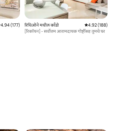
 पैकी 4.94 सरासरी रेटिंग, 177 रिव्ह्यूज
4.94 (177)
रिचिओने मधील काँडो
5 पैकी 4.92 सरासरी रेटिंग, 18
4.92 (188)
[रिकॉयन] - सर्वोत्तम आरामदायक गोष्टींसह तुमचे घर