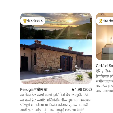
गेस्ट फेव्हरेट
गेस्ट फेव
टॉप गेस्ट फेव्हरेट
टॉप गेस्ट फे
Città di S
ऐतिहासिक के
रिपब्लिक ऑफ
सभोवतालच्या
असलेले हे स्
Perugia मधील घर
5 पैकी 4.98 सरासरी रेटिंग, 202
4.98 (202)
आसपासच्या प
ला पेर्ला डेल लागो लागो ट्रासिमेनो येथील सुट्टीसाठी
असलेल्यांसा
घर
ला पर्ला डेल लागो: त्रासिमेनोमधील तुमचे आश्रयस्थान
आणि तपशीला
​परिपूर्ण शांततेच्या या निर्जन प्रदेशात तुमच्या मनाची
घेऊ इच्छिणाऱ
शांती पुन्हा शोधा. आमच्या जादुई दृश्याचा आणि
लहान ग्रुप्