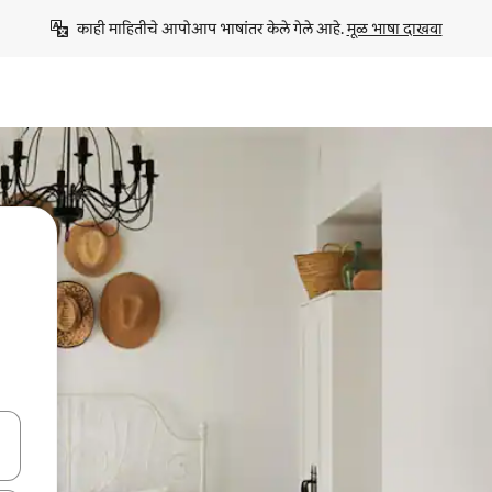
काही माहितीचे आपोआप भाषांतर केले गेले आहे. 
मूळ भाषा दाखवा
ा किजसह नेव्हिगेट करा किंवा स्पर्शाने स्वाइप जेश्चर्स वापरून एक्सप्लोर करा.