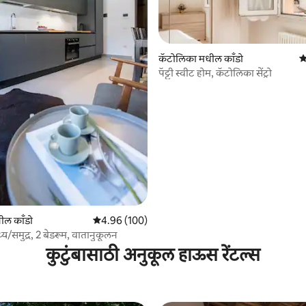
 रिव्ह्यूज
कॅटोलिका मधील काँडो
5
पॅट्टी स्वीट होम, कॅटोलिका सेंट्रो
ील काँडो
5 पैकी 4.96 सरासरी रेटिंग, 100 रिव्ह्यूज
4.96 (100)
/समुद्र, 2 बेडरूम, वातानुकूलन
कुटुंबासाठी अनुकूल हाऊस रेंटल्स