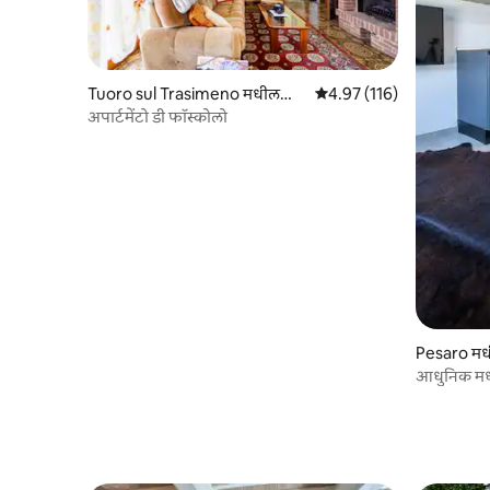
Tuoro sul Trasimeno मधील
5 पैकी 4.97 सरासरी रेटिंग, 116
4.97 (116)
काँडो
अपार्टमेंटो डी फॉस्कोलो
Pesaro मध
आधुनिक मध्य