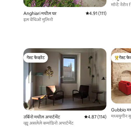
मॉन्टे नेरोन
ॲनाडेलिस
Anghiari मधील घर
5 पैकी 4.91 सरासरी रेटिंग, 11
4.91 (111)
इल वेचिओ मुलिनो
गेस्ट फेव्हरेट
गेस्ट फेव
गेस्ट फेव्हरेट
टॉप गेस्ट फे
Gubbio मधी
मध्ययुगीन स
उर्बिनो मधील अपार्टमेंट
5 पैकी 4.87 सरासरी रेटिंग, 114
4.87 (114)
व्ह्यू असलेले कमांडिनो अपार्टमेंट