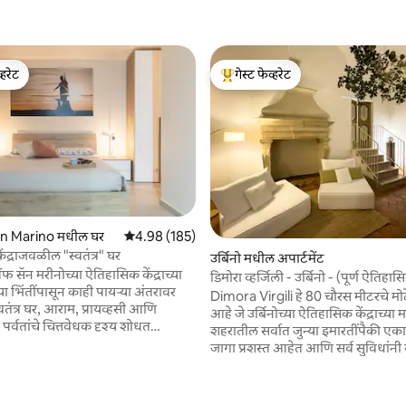
्हरेट
गेस्ट फेव्हरेट
व्हरेट
टॉप गेस्ट फेव्हरेट
an Marino मधील घर
5 पैकी 4.98 सरासरी रेटिंग, 185 रिव्ह्यूज
4.98 (185)
ंद्राजवळील "स्वतंत्र" घर
उर्बिनो मधील अपार्टमेंट
 सॅन मरीनोच्या ऐतिहासिक केंद्राच्या
डिमोरा व्हर्जिली - उर्बिनो - (पूर्ण ऐतिहासि
 भिंतींपासून काही पायऱ्या अंतरावर
Dimora Virgili हे 80 चौरस मीटरचे मोठे
वतंत्र घर, आराम, प्रायव्हसी आणि
आहे जे उर्बिनोच्या ऐतिहासिक केंद्राच्या 
 रिव्ह्यूज
र्वतांचे चित्तवेधक दृश्य शोधत
शहरातील सर्वात जुन्या इमारतींपैकी एका
ठी सर्वोच्च ठिकाण आहे. हे घर, आधुनिक
जागा प्रशस्त आहेत आणि सर्व सुविधांनी 
ंकडे लक्ष देऊन, अविस्मरणीय अनुभव
आहेत, आरामदायक आणि निवांत वास्तव
्या कुटुंबांसाठी, जोडप्यांसाठी किंवा
डिझाइन केलेल्या आहेत. महत्त्वपूर्ण ऐत
ससाठी योग्य आहे. मोठ्या आणि
संदर्भात स्थित, या निवासस्थानात सुस्थ