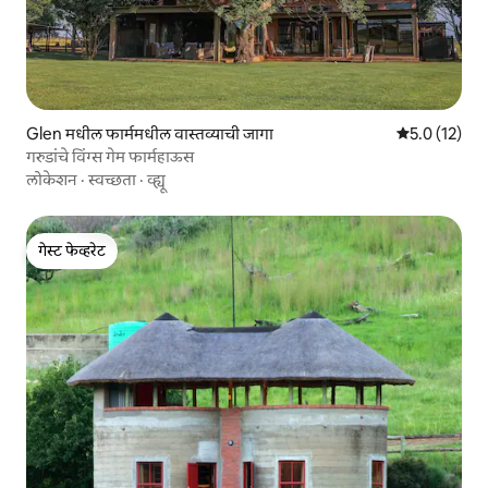
Glen मधील फार्ममधील वास्तव्याची जागा
5 पैकी 5.0 सरासर
5.0 (12)
गरुडांचे विंग्स गेम फार्महाऊस
लोकेशन
·
स्वच्छता
·
व्ह्यू
गेस्ट फेव्हरेट
गेस्ट फेव्हरेट