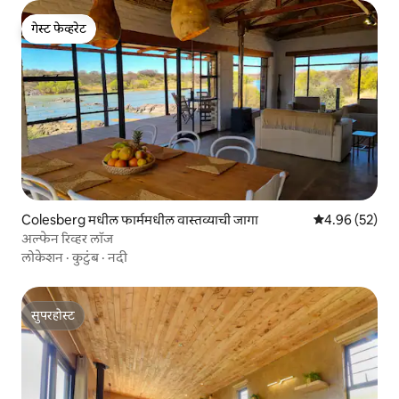
गेस्ट फेव्हरेट
गेस्ट फेव्हरेट
Colesberg मधील फार्ममधील वास्तव्याची जागा
5 पैकी 4.96 सरासरी
4.96 (52)
अल्फेन रिव्हर लॉज
लोकेशन
·
कुटुंब
·
नदी
सुपरहोस्ट
सुपरहोस्ट