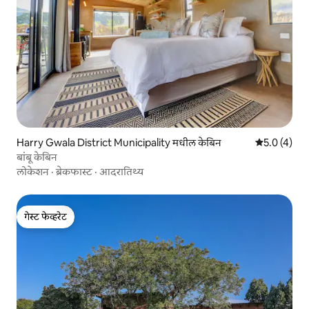
Harry Gwala District Municipality मधील केबिन
5 पैकी 5.0 सरास
5.0 (4)
बांबू केबिन
लोकेशन
·
ब्रेकफास्ट
·
आदरातिथ्य
गेस्ट फेव्हरेट
गेस्ट फेव्हरेट