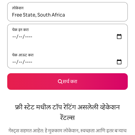
लोकेशन
जेव्हा परिणाम उपलब्ध असतील, तेव्हा वरच्या आणि खाली बाणांच्या किजसह नेव्हिगेट
चेक इन करा
चेक आऊट करा
सर्च करा
फ्री स्टेट मधील टॉप रेटिंग असलेली व्हेकेशन
रेंटल्स
गेस्ट्स सहमत आहेत: हे मुक्काम लोकेशन, स्वच्छता आणि इतर बऱ्याच