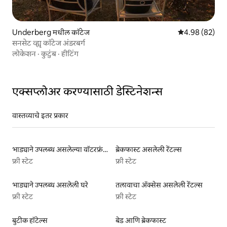
Underberg मधील कॉटेज
5 पैकी 4.98 सरासरी
4.98 (82)
सनसेट व्ह्यू कॉटेज अंडरबर्ग
लोकेशन
·
कुटुंब
·
हीटिंग
एक्सप्लोअर करण्यासाठी डेस्टिनेशन्स
वास्तव्याचे इतर प्रकार
भाड्याने उपलब्ध असलेल्या वॉटरफ्रंट लिस्टिंग्ज
ब्रेकफास्ट असलेली रेंटल्स
फ्री स्टेट
फ्री स्टेट
भाड्याने उपलब्ध असलेली घरे
तलावाचा ॲक्सेस असलेली रेंटल्स
फ्री स्टेट
फ्री स्टेट
बुटीक हॉटेल्स
बेड आणि ब्रेकफास्ट