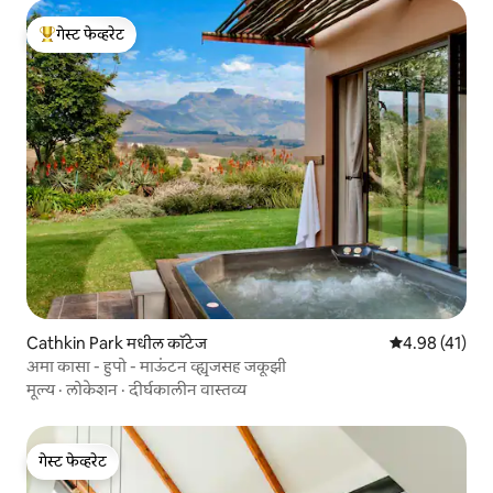
गेस्ट फेव्हरेट
टॉप गेस्ट फेव्हरेट
Cathkin Park मधील कॉटेज
5 पैकी 4.98 सरासर
4.98 (41)
अमा कासा - हुपो - माऊंटन व्ह्यूजसह जकूझी
मूल्य
·
लोकेशन
·
दीर्घकालीन वास्तव्य
गेस्ट फेव्हरेट
गेस्ट फेव्हरेट