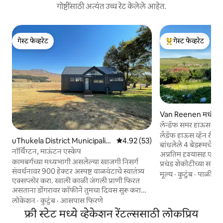
गोष्टींसाठी अत्यंत उच्च रेट केलेले आहेत.
गेस्ट फेव्हरेट
गेस्ट फेव्हरेट
गेस्ट फेव्हरेट
टॉप गेस्ट फेव्हरेट
Van Reenen मधील 
लॅन्डॅफ समर हाऊस
लँडॅफ हाऊस व्हॅन रीने
uThukela District Municipality
5 पैकी 4.92 सरासरी रेटिंग, 53 रिव्ह्यूज
4.92 (53)
बांधलेले 4 बेडरूमचे कॅ
मधील केबिन
नॉर्थिंग्टन, माऊंटन एस्केप
अप्रतिम दृश्यासह एस्का
कामबर्गच्या मध्यभागी असलेल्या खाजगी निसर्ग
प्रचंड शेकोटीच्या सम
संवर्धनावर 900 हेक्टर अस्पष्ट वाळवंटाचे स्वातंत्र्य
बाहेर जाऊन फिरून पहा.
मूल्य
·
कुटुंब
·
पाळीव प्
एक्सप्लोर करा. खाली काळी जंगली प्राणी फिरत
मार्गावर तुमची सुट्टी येथ
असताना डोंगरावर कॉफीने तुमचा दिवस सुरू करा
किंवा उत्सवासाठी JH
किंवा तुमच्या स्वतःच्या खाजगी ट्राऊट धरणात
लोकेशन
·
कुटुंब
·
आसपास फिरणे
मित्रमैत्रिणींना भेटा कि
सकाळी शांतपणे मासेमारी करण्यात घालवा.
छोट्या चर्चमध्ये लग्ना
फ्री स्टेट मध्ये व्हेकेशन रेंटल्ससाठी लोकप्रिय
निसर्गरम्य हायकिंग ट्रेल्स एक्सप्लोर करा, दुर्मिळ
कॉटेजेस, वुडलँड्स आणि