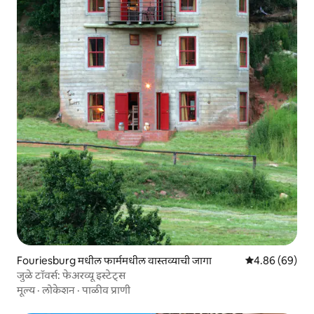
Fouriesburg मधील फार्ममधील वास्तव्याची जागा
5 पैकी 4.86 सरासरी
4.86 (69)
जुळे टॉवर्स: फेअरव्यू इस्टेट्स
मूल्य
·
लोकेशन
·
पाळीव प्राणी