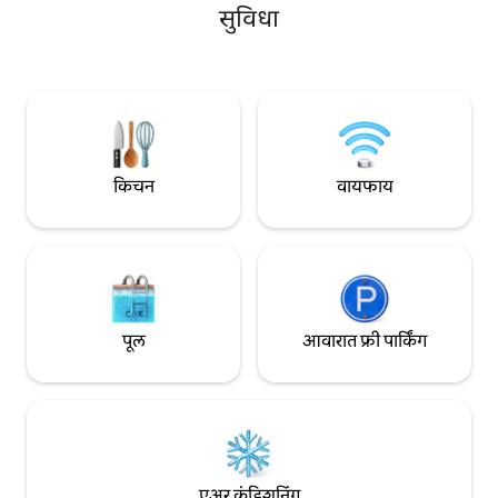
पक्ष्यांच्या प्रजाती शोधा. तुमच्या साहसांनंतर, नव्याने
सुविधा
देखील आहेत. कृपया लक
बांधलेल्या आधुनिक कॉटेजच्या आरामदायी
पूल रिकामा असेल.
वातावरणात आराम करा — आलिशान ग्रामीण
भागातील सुटकेसाठी तुम्हाला आवश्यक असलेल्या
सर्व सुविधांनी पूर्णपणे सुसज्ज. 4x4 कार्स आवश्यक
आहेत!
किचन
वायफाय
पूल
आवारात फ्री पार्किंग
एअर कंडिशनिंग