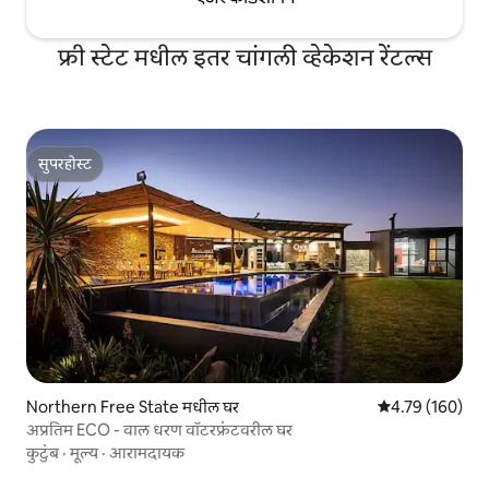
फ्री स्टेट मधील इतर चांगली व्हेकेशन रेंटल्स
सुपरहोस्ट
सुपरहोस्ट
Northern Free State मधील घर
5 पैकी 4.79 सरासरी 
4.79 (160)
अप्रतिम ECO - वाल धरण वॉटरफ्रंटवरील घर
कुटुंब
·
मूल्य
·
आरामदायक