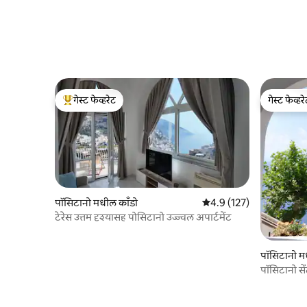
गेस्ट फेव्हरेट
गेस्ट फेव्हर
टॉप गेस्ट फेव्हरेट
गेस्ट फेव्हर
पॉसिटानो मधील काँडो
5 पैकी 4.9 सरासरी रेटिंग, 127
4.9 (127)
टेरेस उत्तम दृश्यासह पोसिटानो उज्ज्वल अपार्टमेंट
पॉसिटानो म
पॉसिटानो सें