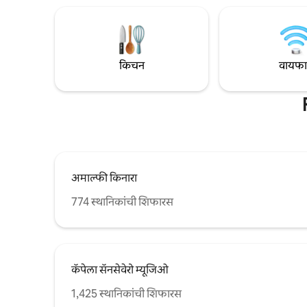
आणि स्वच्छतेचे प्रशिक्षण दिले. अंतर: रावेलो (3
एक टेरेस आ
किमी) अमाल्फी (1.5 किमी) अत्रानी (1 किमी)
किनारपट्टीच
पोसिटानो (17 किमी) मिनोरी (2.5 किमी) कॅप्री बेट
आनंद घेण्य
(बोटद्वारे).
किचन
वायफ
अमाल्फी किनारा
774 स्थानिकांची शिफारस
कॅपेला सॅनसेवेरो म्यूजिओ
1,425 स्थानिकांची शिफारस