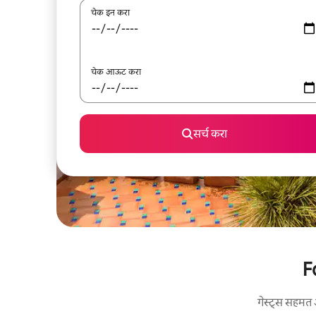
चेक इन करा
चेक आऊट करा
सर्च करा
F
गेस्ट्स सहमत 