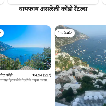
वायफाय असलेली कोंडो रेंटल्स
ेट
गेस्ट फेव्हरेट
ेट
गेस्ट फेव्हरेट
 रिव्ह्यूज
धील काँडो
5 पैकी 4.94 सरासरी रेटिंग, 227 रिव्ह्यूज
4.94 (227)
दृश्यासह हिरवळीने वेढलेले क्युबा कासा