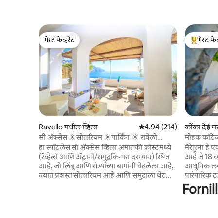
गेस्ट फेव्हरेट
गेस्ट फेव
गेस्ट फेव्हरेट
टॉप गेस्ट फे
Ravello मधील व्हिला
5 पैकी 4.94 सरासरी रेटिंग, 214
4.94 (214)
कोंका देई 
सी ॲक्सेस ☀️सोलरियम ☀️पार्किंग ☀️ रावेलो
मोहक कॉटेज मा
सीसाईड
हा स्पॉटलेस सी ॲक्सेस व्हिला अमाल्फी कोस्टमध्ये
मॅरेलुना हे
(रॅव्हेलो आणि अ‍ॅट्रानी/समुद्रकिनारा दरम्यान) स्थित
आहे जे 18 व
आहे, जो लिंबू आणि संत्र्यांच्या बागांनी वेढलेला आहे,
आधुनिक लक्
ज्यात प्रशस्त सोलारियम आहे आणि समुद्राला थेट
पारंपारिक ट
प्रवेश आहे. ते तीन गेस्ट्स झोपतात. अतिरिक्त
सारख्या आधु
Fornill
शुल्कावर पार्किंग उपलब्ध आहे. भाड्याच्या भाड्यात हे
समुद्री दृश
समाविष्ट आहे: वीज; लिनन्स; टॉवेल्स; वायफाय
दगड आणि 20
आणि A/C. ★ स्वच्छता टीमला निर्जंतुकीकरण
केलेल्या बाथर