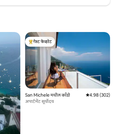
गेस्ट फेव्हरेट
टॉप गेस्ट फेव्हरेट
San Michele मधील काँडो
5 पैकी 4.98 सरासरी रेटिंग, 30
4.98 (302)
अपार्टमेंट सूर्योदय