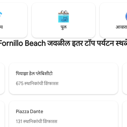
णि अंगण देखील आहे, जे चित्तवेधक
अनुसरण करून. शांत आणि शांत एक बेड
्या दृश्यांचा आणि बाहेरील जेवणाचा
अपार्टमेंट, कोणत्याही रहदारीच्या आवाज
ासाठी आदर्श आहे
ाय
पूल
आवारात 
Fornillo Beach जवळील इतर टॉप पर्यटन स्थळ
पियाझा डेल प्लेबिसीटो
675 स्थानिकांची शिफारस
Piazza Dante
131 स्थानिकांची शिफारस