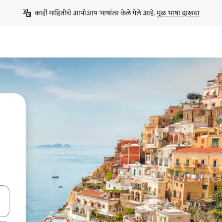
काही माहितीचे आपोआप भाषांतर केले गेले आहे. 
मूळ भाषा दाखवा
ा किजसह नेव्हिगेट करा किंवा स्पर्शाने स्वाइप जेश्चर्स वापरून एक्सप्लोर करा.