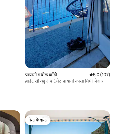
प्रायानो मधील काँडो
5 पैकी 5.0 सरासरी रेटिंग, 10
5.0 (107)
ब्राईट सी व्ह्यू अपार्टमेंट प्रायानो कासा मिमी जेआर
गेस्ट फेव्हरेट
गेस्ट फेव्हरेट