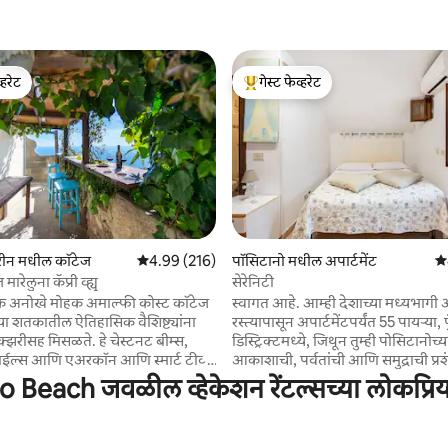
्हरेट
गेस्ट फेव्हरेट
व्हरेट
टॉप गेस्ट फेव्हरेट
 रिव्ह्यूज
मरीन मधील कॉटेज
5 पैकी 4.99 सरासरी रेटिंग, 216 रिव्ह्यूज
4.99 (216)
पॉसिटानो मधील अपार्टमेंट
5 
रेलुना कॅप्री व्ह्यू
सेरेनिटी
 एक अनोखे मोहक अमाल्फी कोस्ट कॉटेज
स्वागत आहे. आम्ही देशाच्या मध्यभागी
्या शतकातील ऐतिहासिक वैशिष्ट्यांना
रस्त्यापासून अपार्टमेंटपर्यंत 55 पायऱ्या, 
झरीसह मिसळते. हे चेस्टनट बीम्स,
डिस्ट्रिक्टमध्ये, जिथून तुम्ही पोसिटानोच्या
ाईल्स आणि एअरकॉन आणि स्मार्ट टीव्ही
आकाशाची, पर्वतांची आणि समुद्राची प्र
निक सुविधांसह अप्रतिम पॅनोरॅमिक
शकता. संध्याकाळी, एका उत्तम प्रकाशाच
o Beach जवळील व्हेकेशन रेंटल्सच्या लोकप्रि
्ये आणि मोहक इंटिरियर ऑफर करते. उघड
जन्मभुमीची जादू. समुद्रापासून पाच मिनिट
0 वर्षांच्या सिंकसह नूतनीकरण
अंतरावर प्रसिद्ध "स्कॅलिनेटला" पर्यंत, कि
ूम्ससारखे अनोखे स्पर्श. प्रॉपर्टीमध्ये
पॉसिटानो बुटीकसह रांगेत असलेल्या रस्त