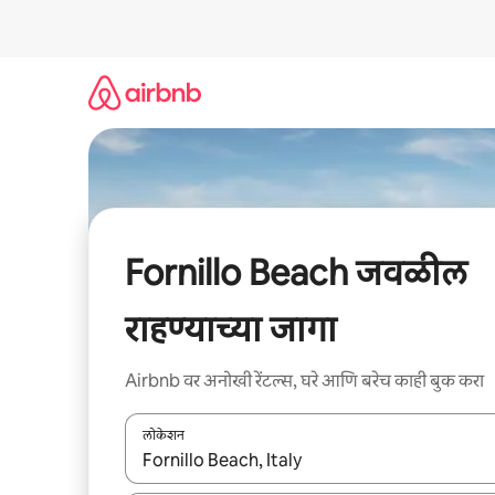
कंटेंटवर
जा
Fornillo Beach जवळील
राहण्याच्या जागा
Airbnb वर अनोखी रेंटल्स, घरे आणि बरेच काही बुक करा
लोकेशन
जेव्हा परिणाम उपलब्ध असतील, तेव्हा वरच्या आणि खाली बाणांच्य