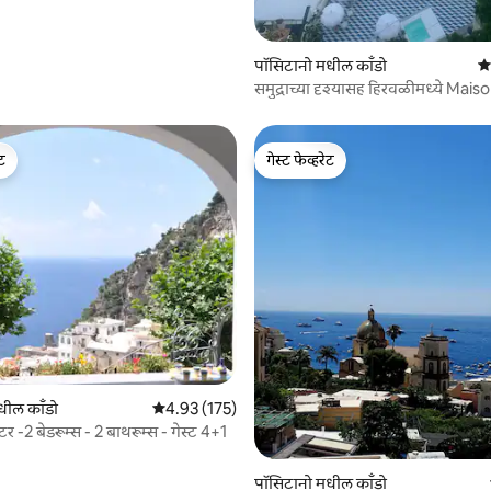
पॉसिटानो मधील काँडो
5 
समुद्राच्या दृश्यासह हिरवळीमध्ये Mais
Farfalline
ेट
गेस्ट फेव्हरेट
ेट
गेस्ट फेव्हरेट
 रिव्ह्यूज
धील काँडो
5 पैकी 4.93 सरासरी रेटिंग, 175 रिव्ह्यूज
4.93 (175)
टर -2 बेडरूम्स - 2 बाथरूम्स - गेस्ट 4+1
पॉसिटानो मधील काँडो