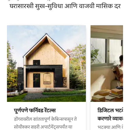
घरासारखी सुख-सुविधा आणि वाजवी मासिक दर
पूर्णपणे फर्निश्ड रेंटल्स
डिजिटल भटके आ
करणारे व्यावसा
डोंगरावरील शांततापूर्ण केबिन्सपासून ते
सोयीस्कर शहरी अपार्टमेंट्सपर्यंत या
भटक्या आणि वेगळ्