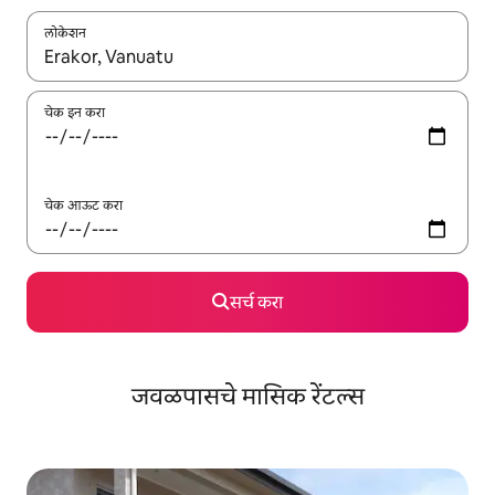
लोकेशन
जेव्हा परिणाम उपलब्ध असतील, तेव्हा वरच्या आणि खाली बाणांच्या किजसह नेव्हिगेट
चेक इन करा
चेक आऊट करा
सर्च करा
जवळपासचे मासिक रेंटल्स