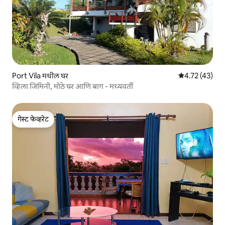
Port Vila मधील घर
5 पैकी 4.72 सरासर
4.72 (43)
व्हिला जिमिनी, मोठे घर आणि बाग - मध्यवर्ती
गेस्ट फेव्हरेट
गेस्ट फेव्हरेट