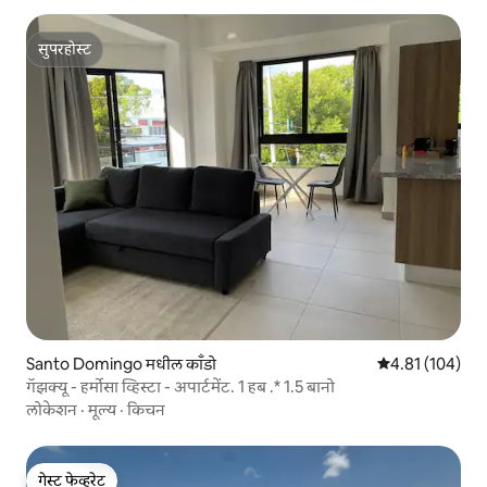
सुपरहोस्ट
सुपरहोस्ट
Santo Domingo मधील काँडो
5 पैकी 4.81 सरासरी
4.81 (104)
गॅझक्यू - हर्मोसा व्हिस्टा - अपार्टमेंट. 1 हब .* 1.5 बानो
लोकेशन
·
मूल्य
·
किचन
गेस्ट फेव्हरेट