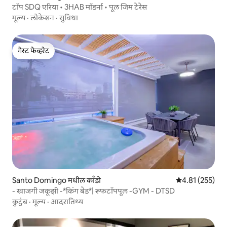
टॉप SDQ एरिया • 3HAB मॉडर्ना • पूल जिम टेरेस
मूल्य
·
लोकेशन
·
सुविधा
गेस्ट फेव्हरेट
गेस्ट फेव्हरेट
Santo Domingo मधील काँडो
5 पैकी 4.81 सरासरी
4.81 (255)
- खाजगी जकूझी -*किंग बेड*| रूफटॉपपूल -GYM - DTSD
कुटुंब
·
मूल्य
·
आदरातिथ्य