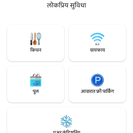
टीव्हीसह आरामदायक स
रेस्टॉरंट्स, पार्क्स, LDS टेम्पल, क्लिनिक, सिप्ला येथे
लोकप्रिय सुविधा
परिसर. कोडसह स्वतःहू
चालत जा + ॲडजस्ट करण्यायोग्य ऑफिस डेस्क/
रेस्टॉरंट्स, सुपरमार्के
खुर्च्या, मॉनिटर्स/कीबोर्ड्स + 24/7 ऑन - साईट
आसपासचा परिसर.
सुरक्षा, 1 कव्हर केलेले पार्किंग - पार्टीज नाहीत/
धूम्रपान नाही/पाळीव प्राणी नाहीत
किचन
वायफाय
पूल
आवारात फ्री पार्किंग
एअर कंडिशनिंग