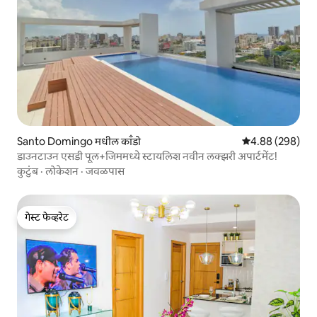
Santo Domingo मधील काँडो
5 पैकी 4.88 सरासरी 
4.88 (298)
डाउनटाउन एसडी पूल+जिममध्ये स्टायलिश नवीन लक्झरी अपार्टमेंट!
कुटुंब
·
लोकेशन
·
जवळपास
गेस्ट फेव्हरेट
गेस्ट फेव्हरेट