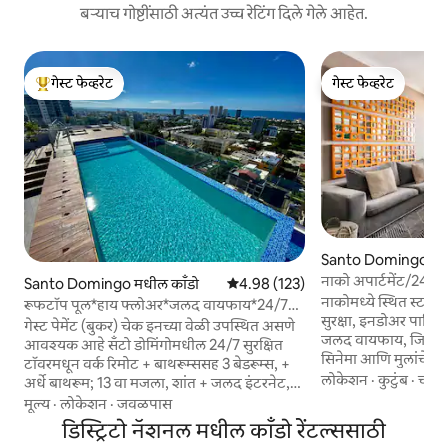
बऱ्याच गोष्टींसाठी अत्यंत उच्च रेटिंग दिले गेले आहेत.
गेस्ट फेव्हरेट
गेस्ट फेव्हरेट
टॉप गेस्ट फेव्हरेट
गेस्ट फेव्हरेट
Santo Domingo मधी
नाको अपार्टमेंट/24 स
Santo Domingo मधील काँडो
5 पैकी 4.98 सरासरी रेटिंग, 123 रिव्ह्यूज
4.98 (123)
युनिट्समध्ये एसी
नाकोमध्ये स्थित स्टाय
रूफटॉप पूल*हाय फ्लोअर*जलद वायफाय*24/7
सुरक्षा, इनडोअर पार्किंग (
वीज
गेस्ट पेमेंट (बुकर) चेक इनच्या वेळी उपस्थित असणे
जलद वायफाय, जिम, जकूझ
आवश्यक आहे सँटो डोमिंगोमधील 24/7 सुरक्षित
सिनेमा आणि मुलांचे क्षेत
टॉवरमधून वर्क रिमोट + बाथरूम्ससह 3 बेडरूम्स, +
एअर कंडिशनर, 2 BR दोन
लोकेशन
·
कुटुंब
·
चालत
अर्धे बाथरूम; 13 वा मजला, शांत + जलद इंटरनेट,
प्रीमियम केबल, कपाट, सेफ बॉक्स आणि बाथरूम.
Zoom/Netflix साठी 100Mbps+, बॅक - अप
मूल्य
·
लोकेशन
·
जवळपास
किचन पूर्ण करा. विना
पॉवर, UPS + आरामदायक बेड्स, वॉशर/ड्रायर,
डिस्ट्रिटो नॅशनल मधील काँडो रेंटल्ससाठी
अपार्टमेंट. बाल्कनी. वॉ
नवीन एअर कंडिशनर्स + रूफटॉप पूल, जिम +