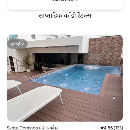
साप्ताहिक काँडो रेंटल्स
सुपरहोस्ट
सुपरहोस्ट
Santo Domingo मधील काँडो
5 पैकी 4.86 सरासरी 
4.86 (133)