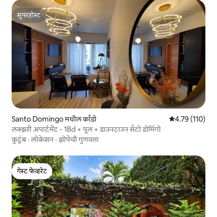
सुपरहोस्ट
सुपरहोस्ट
Santo Domingo मधील काँडो
5 पैकी 4.79 सरासरी
4.79 (110)
लक्झरी अपार्टमेंट - 1Bd + पूल + डाउनटाउन सँटो डोमिंगो
कुटुंब
·
लोकेशन
·
झोपेची गुणवत्ता
गेस्ट फेव्हरेट
गेस्ट फेव्हरेट