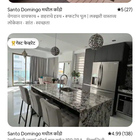
Santo Domingo मधील काँडो
5 पैकी 5 सरासर
5 (27)
वेगवान वायफाय + शहराचे दृश्य • रूफटॉप पूल | लक्झरी वास्तव्य
लोकेशन
·
शांत
·
स्वच्छता
गेस्ट फेव्हरेट
टॉप गेस्ट फेव्हरेट
Santo Domingo मधील काँडो
5 पैकी 4.99 सरासरी 
4.99 (138)