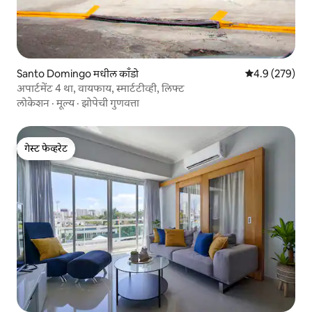
Santo Domingo मधील काँडो
5 पैकी 4.9 सरासरी 
4.9 (279)
अपार्टमेंट 4 था, वायफाय, स्मार्टटीव्ही, लिफ्ट
लोकेशन
·
मूल्य
·
झोपेची गुणवत्ता
गेस्ट फेव्हरेट
गेस्ट फेव्हरेट