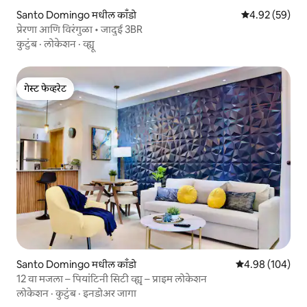
Santo Domingo मधील काँडो
5 पैकी 4.92 सरासरी
4.92 (59)
प्रेरणा आणि विरंगुळा • जादुई 3BR
कुटुंब
·
लोकेशन
·
व्ह्यू
गेस्ट फेव्हरेट
गेस्ट फेव्हरेट
Santo Domingo मधील काँडो
5 पैकी 4.98 सरासरी 
4.98 (104)
12 वा मजला – पियांटिनी सिटी व्ह्यू – प्राइम लोकेशन
लोकेशन
·
कुटुंब
·
इनडोअर जागा