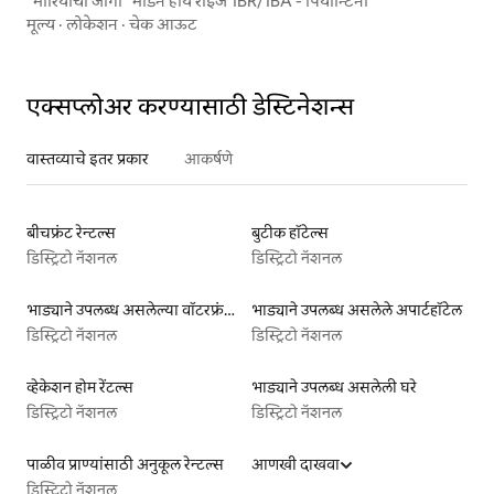
"मारियाची जागा" मॉडर्न हाय राईज 1BR/1BA - पियान्टिनी
मूल्य
·
लोकेशन
·
चेक आऊट
एक्सप्लोअर करण्यासाठी डेस्टिनेशन्स
वास्तव्याचे इतर प्रकार
आकर्षणे
बीचफ्रंट रेन्टल्स
बुटीक हॉटेल्स
डिस्ट्रिटो नॅशनल
डिस्ट्रिटो नॅशनल
भाड्याने उपलब्ध असलेल्या वॉटरफ्रंट लिस्टिंग्ज
भाड्याने उपलब्ध असलेले अपार्टहॉटेल
डिस्ट्रिटो नॅशनल
डिस्ट्रिटो नॅशनल
व्हेकेशन होम रेंटल्स
भाड्याने उपलब्ध असलेली घरे
डिस्ट्रिटो नॅशनल
डिस्ट्रिटो नॅशनल
पाळीव प्राण्यांसाठी अनुकूल रेन्टल्स
आणखी दाखवा
डिस्ट्रिटो नॅशनल