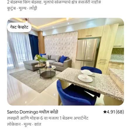
2 बेडरूम्स किंग बेडसह. मुलांचे खेळण्याचे क्षेत्र #सर्जरी नाही#
कुटुंब
·
मूल्य
·
लाँड्री
गेस्ट फेव्हरेट
गेस्ट फेव्हरेट
Santo Domingo मधील काँडो
5 पैकी 4.91 सरासर
4.91 (68)
लक्झरी आणि मोहक 6 वा मजला 1 बेडरूम अपार्टमेंट
लोकेशन
·
मूल्य
·
शांत