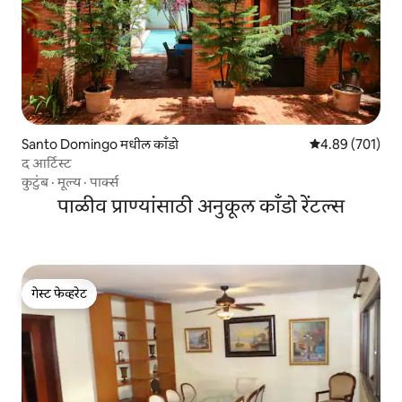
Santo Domingo मधील काँडो
5 पैकी 4.89 सरासरी 
4.89 (701)
द आर्टिस्ट
कुटुंब
·
मूल्य
·
पार्क्स
पाळीव प्राण्यांसाठी अनुकूल काँडो रेंटल्स
गेस्ट फेव्हरेट
गेस्ट फेव्हरेट