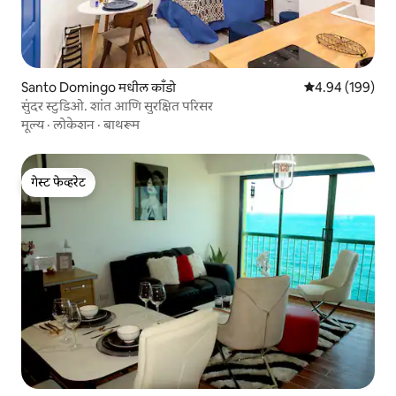
Santo Domingo मधील काँडो
5 पैकी 4.94 सरासरी 
4.94 (199)
सुंदर स्टुडिओ. शांत आणि सुरक्षित परिसर
मूल्य
·
लोकेशन
·
बाथरूम
गेस्ट फेव्हरेट
गेस्ट फेव्हरेट