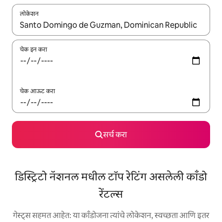
लोकेशन
जेव्हा परिणाम उपलब्ध असतील, तेव्हा वरच्या आणि खाली बाणांच्या किजसह नेव्हिगेट
चेक इन करा
चेक आऊट करा
सर्च करा
डिस्ट्रिटो नॅशनल मधील टॉप रेटिंग असलेली काँडो
रेंटल्स
गेस्ट्स सहमत आहेत: या काँडोजना त्यांचे लोकेशन, स्वच्छता आणि इतर