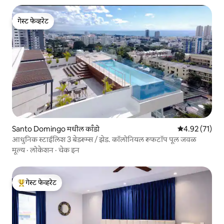
गेस्ट फेव्हरेट
गेस्ट फेव्हरेट
Santo Domingo मधील काँडो
5 पैकी 4.92 सरासर
4.92 (71)
आधुनिक स्टाईलिश 3 बेडरूम्स / झेड. कॉलोनियल रूफटॉप पूल जवळ
मूल्य
·
लोकेशन
·
चेक इन
गेस्ट फेव्हरेट
टॉप गेस्ट फेव्हरेट