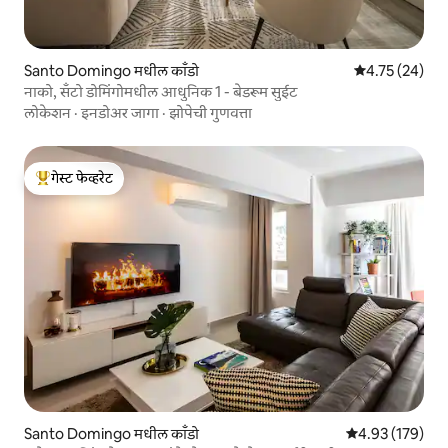
Santo Domingo मधील काँडो
5 पैकी 4.75 सरासर
4.75 (24)
नाको, सँटो डोमिंगोमधील आधुनिक 1 - बेडरूम सुईट
लोकेशन
·
इनडोअर जागा
·
झोपेची गुणवत्ता
गेस्ट फेव्हरेट
टॉप गेस्ट फेव्हरेट
Santo Domingo मधील काँडो
5 पैकी 4.93 सरासरी 
4.93 (179)