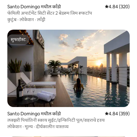
Santo Domingo मधील काँडो
5 पैकी 4.84 सरासरी 
4.84 (320)
फॅमिली अपार्टमेंट सिटी सेंटर 2 बेडरूम जिम रूफटॉप
कुटुंब
·
लोकेशन
·
लाँड्री
सुपरहोस्ट
सुपरहोस्ट
Santo Domingo मधील काँडो
5 पैकी 4.84 सरासरी 
4.84 (359)
लक्झरी पियांतिनी स्काय सुईट/इन्फिनिटी पूल/शहराचे दृश्य
लोकेशन
·
मूल्य
·
दीर्घकालीन वास्तव्य