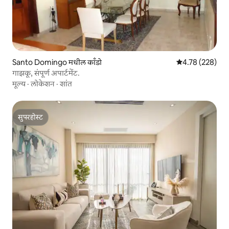
Santo Domingo मधील काँडो
5 पैकी 4.78 सरासरी 
4.78 (228)
गाझकू, संपूर्ण अपार्टमेंट.
मूल्य
·
लोकेशन
·
शांत
सुपरहोस्ट
सुपरहोस्ट