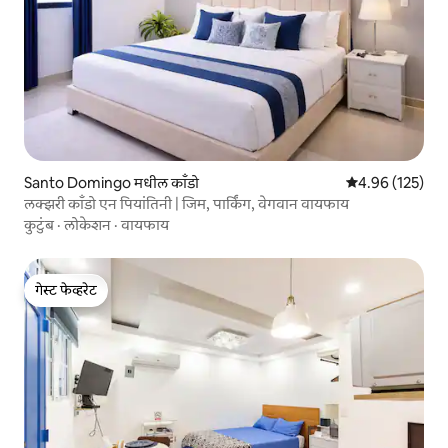
Santo Domingo मधील काँडो
5 पैकी 4.96 सरासरी 
4.96 (125)
लक्झरी काँडो एन पियांतिनी | जिम, पार्किंग, वेगवान वायफाय
कुटुंब
·
लोकेशन
·
वायफाय
गेस्ट फेव्हरेट
गेस्ट फेव्हरेट