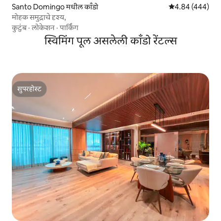
Santo Domingo मधील काँडो
5 पैकी 4.84 सरासरी 
4.84 (444)
मोहक समुद्राचे दृश्य,
कुटुंब
·
लोकेशन
·
पार्किंग
स्विमिंग पूल असलेली काँडो रेंटल्स
सुपरहोस्ट
सुपरहोस्ट