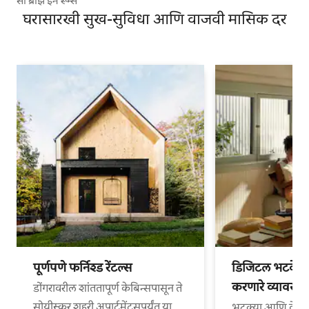
सी ब्रीझ इन रूम्स
घरासारखी सुख-सुविधा आणि वाजवी मासिक दर
पूर्णपणे फर्निश्ड रेंटल्स
डिजिटल भटके आ
करणारे व्यावसा
डोंगरावरील शांततापूर्ण केबिन्सपासून ते
सोयीस्कर शहरी अपार्टमेंट्सपर्यंत या
भटक्या आणि वेगळ्