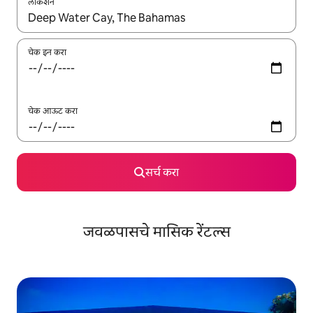
लोकेशन
जेव्हा परिणाम उपलब्ध असतील, तेव्हा वरच्या आणि खाली बाणांच्या किजसह नेव्हिगेट
चेक इन करा
चेक आऊट करा
सर्च करा
जवळपासचे मासिक रेंटल्स