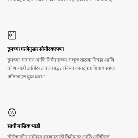
तुमच्या गरजेनुसार सोयीस्करपणा
तुमच्या आगमन आणि निर्गमनाच्या अचूक तारखा निवडा आणि
कोणत्याही अतिरिक्त वचनबद्धता किंवा कागदपत्रांशिवाय सहज
ऑनलाइन बुक करा.*
साधी मासिक भाडी
दीर्घकालीन सुट्टीच्या भाड्यासाठी विशेष दर आणि अतिरिक्त