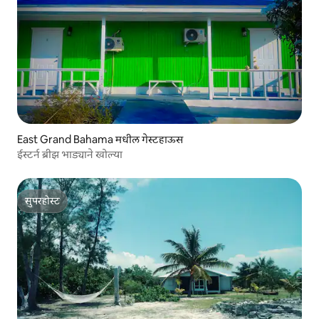
East Grand Bahama मधील गेस्टहाऊस
ईस्टर्न ब्रीझ भाड्याने खोल्या
सुपरहोस्ट
सुपरहोस्ट