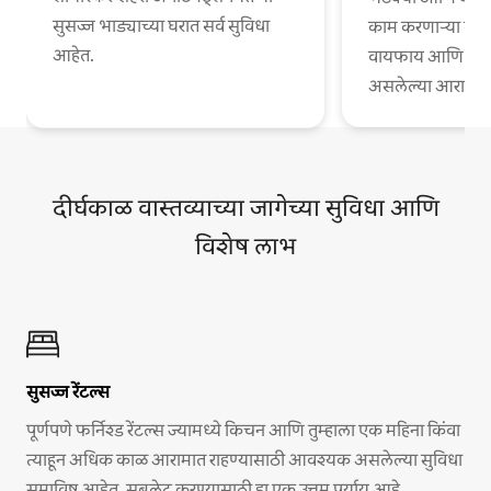
सुसज्ज भाड्याच्या घरात सर्व सुविधा
काम करणाऱ्या व्या
आहेत.
वायफाय आणि काम
असलेल्या आरामदायी
दीर्घकाळ वास्तव्याच्या जागेच्या सुविधा आणि
विशेष लाभ
सुसज्ज रेंटल्स
पूर्णपणे फर्निश्ड रेंटल्स ज्यामध्ये किचन आणि तुम्हाला एक महिना किंवा
त्याहून अधिक काळ आरामात राहण्यासाठी आवश्यक असलेल्या सुविधा
समाविष्ट आहेत. सबलेट करण्यासाठी हा एक उत्तम पर्याय आहे.