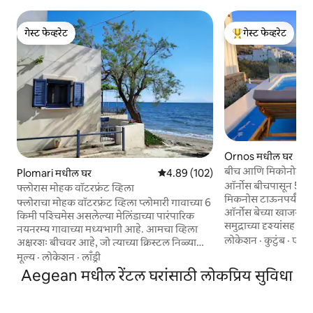
गेस्ट फेव्हरेट
गेस्ट फेव्हरेट
गेस्ट फेव्हरेट
टॉप गेस्ट फेव्हरेट
Ornos मधील घर
बीच आणि मिकोनोटाउन
Plomari मधील घर
5 पैकी 4.89 सरासरी रेटिंग, 102 रिव्ह्यूज
4.89 (102)
असलेला इन्फिनिटी प्राय
ऑर्नोस बीचपासून 5 मि
फ्लोरास मोहक वॉटरफ्रंट व्हिला
मिकनोस टाऊनपर्यंत 10 
फ्लोराचा मोहक वॉटरफ्रंट व्हिला प्लोमारी गावाच्या 6
ऑर्नोस बेच्या खाजगी 
किमी पश्चिमेस असलेल्या मेलिंडाच्या पारंपारिक
समुद्राच्या दृश्यांसह दो
नयनरम्य गावाच्या मध्यभागी आहे. आमचा व्हिला
आकर्षक बीच आणि ऑर्
लोकेशन
·
कुटुंब
·
एअर 
अक्षरशः बीचवर आहे, जो त्याच्या क्रिस्टल निळ्या
पायऱ्या दूर जिथे तुम्हाल
पाण्यासाठी ओळखला जातो. नव्याने बांधलेले
मूल्य
·
लोकेशन
·
लाँड्री
सुपरमार्केट्स, बेकरी
आधुनिक घर आधुनिक किचन, सर्व रूम्स, टीव्ही,
Aegean मधील रेंटल घरांसाठी लोकप्रिय सुविधा
प्रॉपर्टी गेस्ट्सच्या 
वायफाय इ. मधील एअर कंडिशन युनिट्स यासारख्या
गेली होती आणि शाश्व
सर्व सुविधांनी पूर्णपणे सुसज्ज आहे. मारियाची प्रसिद्ध
डिझाइनने सजवली गेली ह
पारंपारिक ग्रीक तावेर्ना अगदी शेजारीच आहे, जिथे