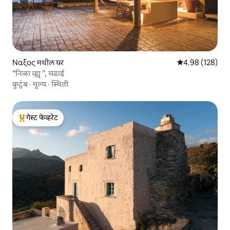
Ναξος मधील घर
5 पैकी 4.98 सरासरी 
4.98 (128)
“निळा व्ह्यू ”, चढाई
कुटुंब
·
मूल्य
·
स्थिती
गेस्ट फेव्हरेट
टॉप गेस्ट फेव्हरेट