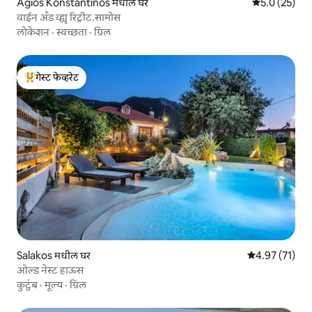
Agios Konstantinos मधील घर
5 पैकी 5.0 सरासर
5.0 (25)
वाईन अँड व्ह्यू रिट्रीट.सामोस
लोकेशन
·
स्वच्छता
·
ग्रिल
गेस्ट फेव्हरेट
टॉप गेस्ट फेव्हरेट
Salakos मधील घर
5 पैकी 4.97 सरासर
4.97 (71)
ओल्ड नेस्ट हाऊस
कुटुंब
·
मूल्य
·
ग्रिल