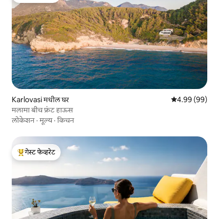
टॉप गेस्ट फेव्हरेट
Karlovasi मधील घर
5 पैकी 4.99 सरासरी
4.99 (99)
मलामा बीच फ्रंट हाऊस
लोकेशन
·
मूल्य
·
किचन
गेस्ट फेव्हरेट
टॉप गेस्ट फेव्हरेट