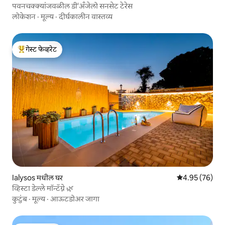
पवनचक्क्यांजवळील डी'अँजेलो सनसेट टेरेस
लोकेशन
·
मूल्य
·
दीर्घकालीन वास्तव्य
गेस्ट फेव्हरेट
टॉप गेस्ट फेव्हरेट
Ialysos मधील घर
5 पैकी 4.95 सरासरी
4.95 (76)
व्हिस्टा डेल्ले मॉन्टॅग्ने 🌿
कुटुंब
·
मूल्य
·
आऊटडोअर जागा