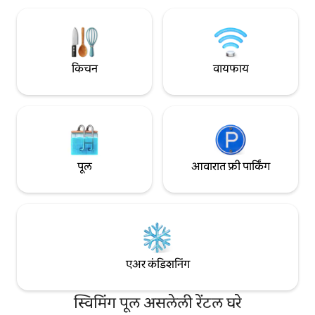
मित्रमैत्रिणी, कुटुंबे 
तुम्ही दिवसभर स्थानिक स्वादिष्ट पदार्थांचा आनंद
सुट्टी मिळते
घेऊ शकता. आमच्या शांत व्हिलामध्ये तुम्ही
उन्हाळ्यामध्ये, सूर्यास्ताचे निरीक्षण करून ग्रीकचा
अनुभव घ्याल.
किचन
वायफाय
पूल
आवारात फ्री पार्किंग
एअर कंडिशनिंग
स्विमिंग पूल असलेली रेंटल घरे