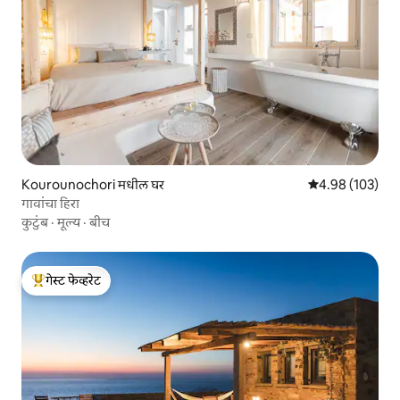
Kourounochori मधील घर
5 पैकी 4.98 सरासरी 
4.98 (103)
गावांचा हिरा
कुटुंब
·
मूल्य
·
बीच
गेस्ट फेव्हरेट
टॉप गेस्ट फेव्हरेट