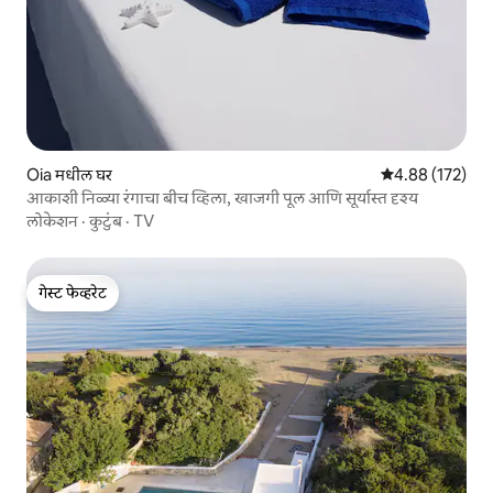
Oia मधील घर
5 पैकी 4.88 सरासरी 
4.88 (172)
आकाशी निळ्या रंगाचा बीच व्हिला, खाजगी पूल आणि सूर्यास्त दृश्य
लोकेशन
·
कुटुंब
·
TV
गेस्ट फेव्हरेट
गेस्ट फेव्हरेट