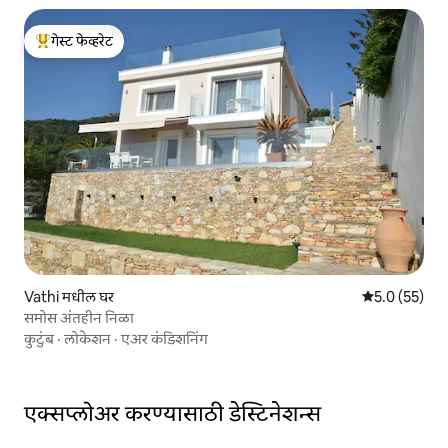
गेस्ट फेव्हरेट
टॉप गेस्ट फेव्हरेट
Vathi मधील घर
5 पैकी 5.0 सरासर
5.0 (55)
समोस अंतहीन निळा
कुटुंब
·
लोकेशन
·
एअर कंडिशनिंग
एक्सप्लोअर करण्यासाठी डेस्टिनेशन्स