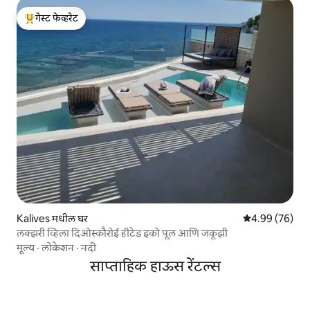
गेस्ट फेव्हरेट
टॉप गेस्ट फेव्हरेट
Kalives मधील घर
5 पैकी 4.99 सरासरी
4.99 (76)
लक्झरी व्हिला दिओस्कौरोई हीटेड इको पूल आणि जकूझी
मूल्य
·
लोकेशन
·
नदी
साप्ताहिक हाऊस रेंटल्स