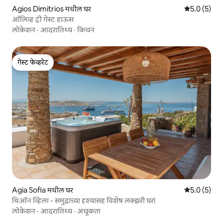
Agios Dimitrios मधील घर
5 पैकी 5.0 सरास
5.0 (5)
ऑलिव्ह ट्री गेस्ट हाऊस
लोकेशन
·
आदरातिथ्य
·
किचन
गेस्ट फेव्हरेट
गेस्ट फेव्हरेट
Agia Sofia मधील घर
5 पैकी 5.0 सरास
5.0 (5)
थिऑन व्हिला - समुद्राच्या दृश्यासह विशेष लक्झरी घर!
लोकेशन
·
आदरातिथ्य
·
अचूकता