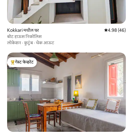
Kokkari मधील घर
5 पैकी 4.98 सरासरी
4.98 (46)
बोट हाऊस निकोलिस
लोकेशन
·
कुटुंब
·
चेक आऊट
गेस्ट फेव्हरेट
टॉप गेस्ट फेव्हरेट