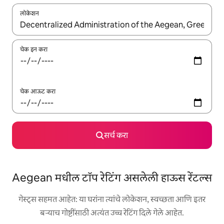
लोकेशन
जेव्हा परिणाम उपलब्ध असतील, तेव्हा वरच्या आणि खाली बाणांच्या किजसह नेव्हिगेट
चेक इन करा
चेक आऊट करा
सर्च करा
Aegean मधील टॉप रेटिंग असलेली हाऊस रेंटल्स
गेस्ट्स सहमत आहेत: या घरांना त्यांचे लोकेशन, स्वच्छता आणि इतर
बऱ्याच गोष्टींसाठी अत्यंत उच्च रेटिंग दिले गेले आहेत.