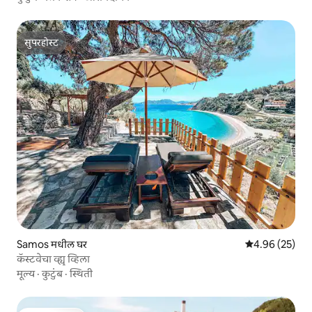
सुपरहोस्ट
सुपरहोस्ट
Samos मधील घर
5 पैकी 4.96 सरासरी
4.96 (25)
कॅस्टवेचा व्ह्यू व्हिला
मूल्य
·
कुटुंब
·
स्थिती