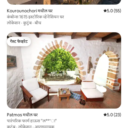
Kourounochori मधील घर
5 पैकी 5.0 सरासर
5.0 (55)
कंबोन्स 1615 इस्टोरिक व्हेनेशियन घर
लोकेशन
·
कुटुंब
·
बीच
गेस्ट फेव्हरेट
गेस्ट फेव्हरेट
Patmos मधील घर
5 पैकी 5.0 सरासर
5.0 (23)
पारंपरिक फार्म हाऊस "ल***ा"
कुटुंब
·
लोकेशन
·
आरामदायक