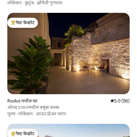
लोकेशन
·
कुटुंब
·
झोपेची गुणवत्ता
गेस्ट फेव्हरेट
टॉप गेस्ट फेव्हरेट
Rodos मधील घर
5 पैकी 5.0 सरासर
5.0 (56)
ओल्ड टाऊनमधील क्युबा कासा
मूल्य
·
लोकेशन
·
आऊटडोअर जागा
गेस्ट फेव्हरेट