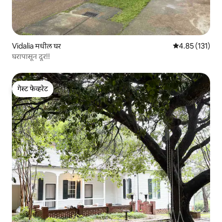
Vidalia मधील घर
5 पैकी 4.85 सरासरी
4.85 (131)
घरापासून दूर!!
गेस्ट फेव्हरेट
गेस्ट फेव्हरेट