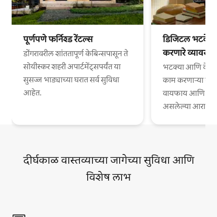
पूर्णपणे फर्निश्ड रेंटल्स
डिजिटल भटके आ
करणारे व्यावसा
डोंगरावरील शांततापूर्ण केबिन्सपासून ते
सोयीस्कर शहरी अपार्टमेंट्सपर्यंत या
भटक्या आणि वेगळ्
सुसज्ज भाड्याच्या घरात सर्व सुविधा
काम करणाऱ्या व्या
आहेत.
वायफाय आणि काम
असलेल्या आरामदायी
दीर्घकाळ वास्तव्याच्या जागेच्या सुविधा आणि
विशेष लाभ