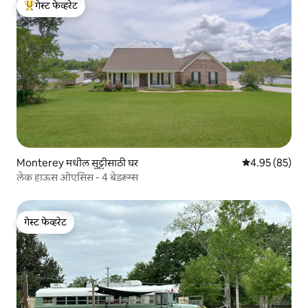
गेस्ट फेव्हरेट
टॉप गेस्ट फेव्हरेट
Monterey मधील सुट्टीसाठी घर
5 पैकी 4.95 सरासरी
4.95 (85)
लेक हाऊस ओएसिस - 4 बेडरूम्स
गेस्ट फेव्हरेट
गेस्ट फेव्हरेट