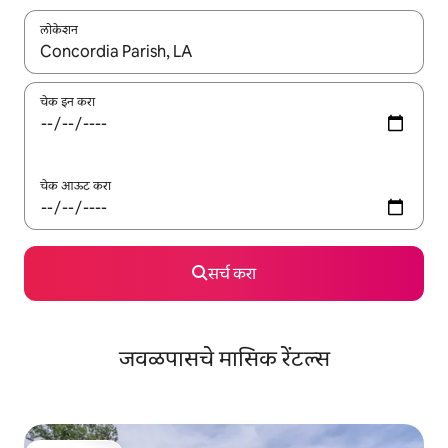
लोकेशन
जेव्हा परिणाम उपलब्ध असतील, तेव्हा वरच्या आणि खाली बाणांच्या किजसह नेव्हिगेट
चेक इन करा
चेक आऊट करा
सर्च करा
जवळपासचे मासिक रेंटल्स