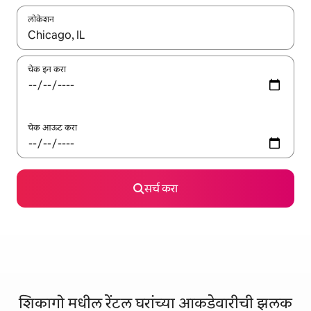
लोकेशन
जेव्हा परिणाम उपलब्ध असतील, तेव्हा वरच्या आणि खाली बाणांच्या किजसह नेव्हिगेट
चेक इन करा
चेक आऊट करा
सर्च करा
शिकागो मधील रेंटल घरांच्या आकडेवारीची झलक