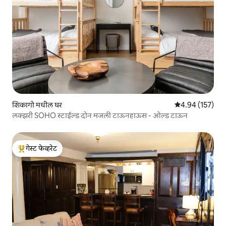
शिकागो मधील घर
5 पैकी 4.94 सरासरी 
4.94 (157)
लक्झरी SOHO स्टाईल्ड दोन मजली टाऊनहाऊस - ओल्ड टाऊन
गेस्ट फेव्हरेट
टॉप गेस्ट फेव्हरेट