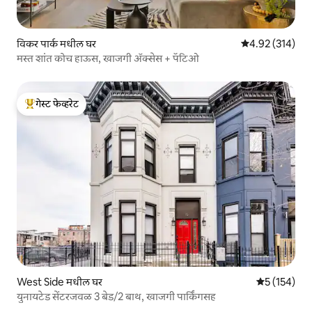
विकर पार्क मधील घर
5 पैकी 4.92 सरासरी 
4.92 (314)
मस्त शांत कोच हाऊस, खाजगी ॲक्सेस + पॅटिओ
गेस्ट फेव्हरेट
टॉप गेस्ट फेव्हरेट
West Side मधील घर
5 पैकी 5 सरासरी
5 (154)
युनायटेड सेंटरजवळ 3 बेड/2 बाथ, खाजगी पार्किंगसह