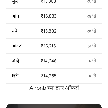
जुलै
₹17,308
२५°से
ऑग
₹16,833
२४°से
सप्टें
₹15,882
२०°से
ऑक्टो
₹15,216
१३°से
नोव्हें
₹14,646
६°से
डिसें
₹14,265
०°से
Airbnb च्या इतर ऑफर्स