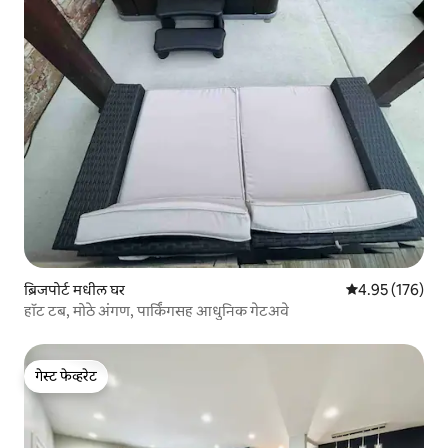
ब्रिजपोर्ट मधील घर
5 पैकी 4.95 सरासरी 
4.95 (176)
हॉट टब, मोठे अंगण, पार्किंगसह आधुनिक गेटअवे
गेस्ट फेव्हरेट
गेस्ट फेव्हरेट