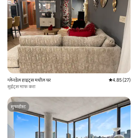
ग्लेनडेल हाइट्स मधील घर
5 पैकी 4.85 सरासर
4.85 (27)
सुईट्स माफ करा
सुपरहोस्ट
सुपरहोस्ट