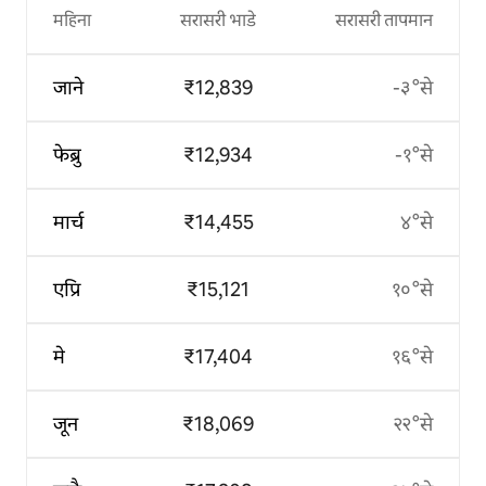
महिना
सरासरी भाडे
सरासरी तापमान
जाने
₹12,839
-३°से
फेब्रु
₹12,934
-१°से
मार्च
₹14,455
४°से
एप्रि
₹15,121
१०°से
मे
₹17,404
१६°से
जून
₹18,069
२२°से