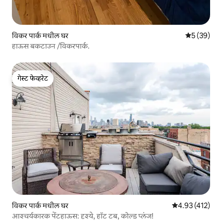
विकर पार्क मधील घर
5 पैकी 5 सरासर
5 (39)
हाऊस बकटाउन /विकरपार्क.
गेस्ट फेव्हरेट
गेस्ट फेव्हरेट
विकर पार्क मधील घर
5 पैकी 4.93 सरासरी
4.93 (412)
आश्चर्यकारक पेंटहाऊस: दृश्ये, हॉट टब, कोल्ड प्लंज!