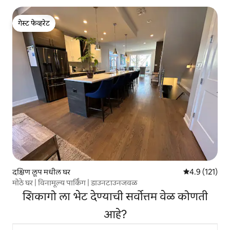
गेस्ट फेव्हरेट
गेस्ट फेव्हरेट
दक्षिण लूप मधील घर
5 पैकी 4.9 सरासरी
4.9 (121)
मोठे घर | विनामूल्य पार्किंग | डाउनटाउनजवळ
शिकागो ला भेट देण्याची सर्वोत्तम वेळ कोणती
आहे?