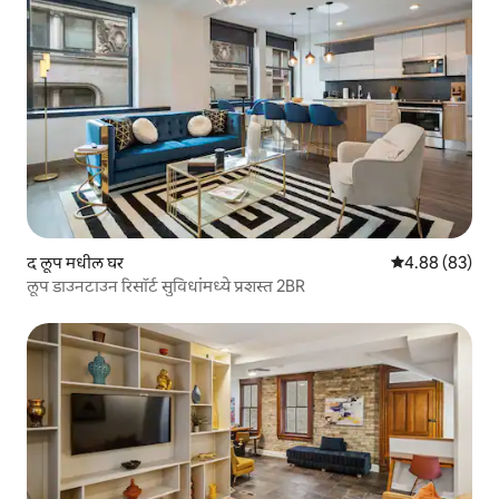
द लूप मधील घर
5 पैकी 4.88 सरासरी
4.88 (83)
लूप डाउनटाउन रिसॉर्ट सुविधांमध्ये प्रशस्त 2BR