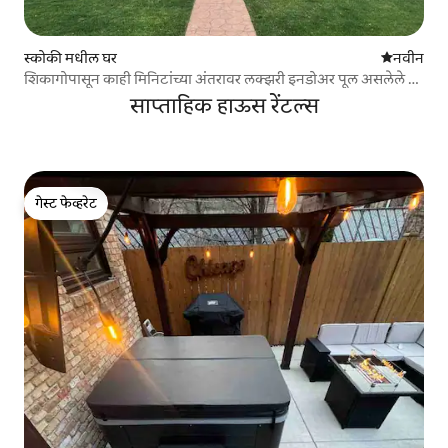
स्कोकी मधील घर
नवीन राहण्
नवीन
शिकागोपासून काही मिनिटांच्या अंतरावर लक्झरी इनडोअर पूल असलेले ट्री
हाऊस
साप्ताहिक हाऊस रेंटल्स
गेस्ट फेव्हरेट
गेस्ट फेव्हरेट