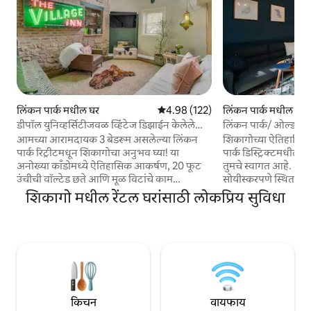
लिंकन पार्क मधील घर
5 पैकी 4.98 सरासरी रेटिंग, 122 रिव्ह्यूज
4.98 (122)
लिंकन पार्क मधील घर
डीपॉल युनिव्हर्सिटीजवळ व्हिंटेज डिझाईन केलेले
लिंकन पार्क/ ओल्ड टा
3BR काँडो
3 - बेड
आमच्या आरामदायक 3 बेडरूम असलेल्या लिंकन
शिकागोच्या ऐतिहासिक
पार्क रिट्रीटमधून शिकागोचा अनुभव घ्या! या
पार्क डिस्ट्रिक्टमधील 
अनोख्या काँडोमध्ये ऐतिहासिक आकर्षण, 20 फूट
तुमचे स्वागत आहे. ऑफ
उंचीची वॉल्टेड छते आणि मूळ विटांचे काम
सोयीस्करपणे स्थित 3 बेड
यांच्यासोबत आधुनिक सुविधा आहेत. 8 लोक
लाईनपासून 5 - मिनिटां
शिकागो मधील रेंटल घरांसाठी लोकप्रिय सुविधा
आरामात झोपू शकतात, त्यामुळे हे ग्रुप्ससाठी परिपूर्ण
लाईनपासून 10 - मिनिटा
आहे. डीपॉल युनिव्हर्सिटीपासून एका ब्लॉकपेक्षा कमी
सुरक्षित निवासी आसपास
अंतरावर आणि लिंकन पार्क प्राणीसंग्रहालय आणि
वसलेले आहे. 20 मिनिटां
लेकफ्रंटपासून एक मैल अंतरावर वसलेल्या या
ला लिंकन पार्क प्राणीस
जागेमुळे तुम्ही शिकागोच्या सर्वात आकर्षक
आणि वेल्स स्ट्रीट येथे 
परिसरांपैकी एकाच्या मध्यभागी आहात. सर्व ठिकाणी
वातावरणात स्वतःला बु
चालत जा - कॉफी शॉप्स, उत्तम, कॅज्युअल किंवा
सर्वोत्तम अनुभव घेण्य
स्पेशालिटी डायनिंग, बुटीक, हे काही उदाहरणे आहेत.
पार्किंग+EV चार्जिंग.
किचन
वायफाय