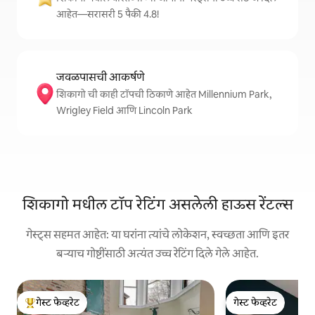
आहेत—सरासरी 5 पैकी 4.8!
जवळपासची आकर्षणे
शिकागो ची काही टॉपची ठिकाणे आहेत Millennium Park,
Wrigley Field आणि Lincoln Park
शिकागो मधील टॉप रेटिंग असलेली हाऊस रेंटल्स
गेस्ट्स सहमत आहेत: या घरांना त्यांचे लोकेशन, स्वच्छता आणि इतर
बऱ्याच गोष्टींसाठी अत्यंत उच्च रेटिंग दिले गेले आहेत.
गेस्ट फेव्हरेट
गेस्ट फेव्हरेट
टॉप गेस्ट फेव्हरेट
गेस्ट फेव्हरेट