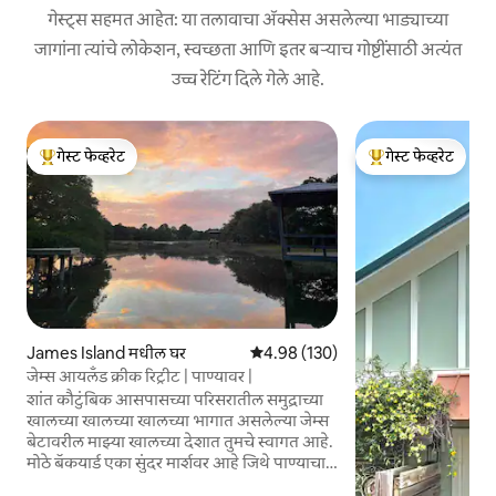
गेस्ट्स सहमत आहेत: या तलावाचा ॲक्सेस असलेल्या भाड्याच्या
जागांना त्यांचे लोकेशन, स्वच्छता आणि इतर बऱ्याच गोष्टींसाठी अत्यंत
उच्च रेटिंग दिले गेले आहे.
गेस्ट फेव्हरेट
गेस्ट फेव्हरेट
टॉप गेस्ट फेव्हरेट
टॉप गेस्ट फेव्हरेट
James Island मधील घर
5 पैकी 4.98 सरासरी रेटिंग, 130 रिव्ह्यूज
4.98 (130)
जेम्स आयलँड क्रीक रिट्रीट | पाण्यावर |
शांत कौटुंबिक आसपासच्या परिसरातील समुद्राच्या
खालच्या खालच्या खालच्या भागात असलेल्या जेम्स
बेटावरील माझ्या खालच्या देशात तुमचे स्वागत आहे.
मोठे बॅकयार्ड एका सुंदर मार्शवर आहे जिथे पाण्याचा
ॲक्सेस आहे ज्यामुळे अप्रतिम दृश्ये मिळू शकतात. हे