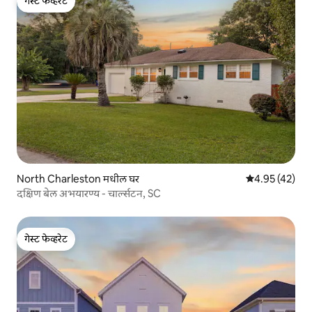
गेस्ट फेव्हरेट
गेस्ट फेव्हरेट
North Charleston मधील घर
5 पैकी 4.95 सरासर
4.95 (42)
दक्षिण बेल अभयारण्य - चार्ल्सटन, SC
गेस्ट फेव्हरेट
गेस्ट फेव्हरेट