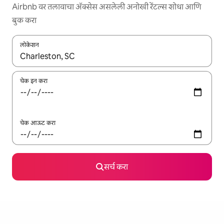
Airbnb वर तलावाचा ॲक्सेस असलेली अनोखी रेंटल्स शोधा आणि
बुक करा
लोकेशन
जेव्हा परिणाम उपलब्ध असतील, तेव्हा वरच्या आणि खाली बाणांच्या किजसह नेव्हिगेट
चेक इन करा
चेक आऊट करा
सर्च करा