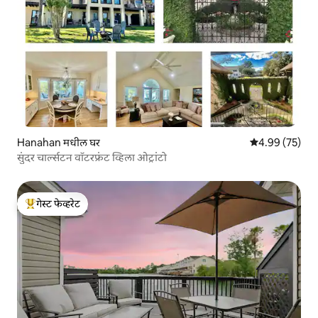
Hanahan मधील घर
5 पैकी 4.99 सरासरी
4.99 (75)
सुंदर चार्ल्सटन वॉटरफ्रंट व्हिला ओट्रांटो
गेस्ट फेव्हरेट
टॉप गेस्ट फेव्हरेट