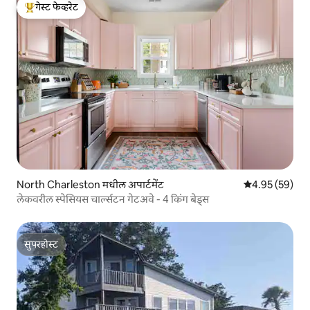
गेस्ट फेव्हरेट
टॉप गेस्ट फेव्हरेट
North Charleston मधील अपार्टमेंट
5 पैकी 4.95 सरासरी
4.95 (59)
लेकवरील स्पेसियस चार्ल्सटन गेटअवे - 4 किंग बेड्स
सुपरहोस्ट
सुपरहोस्ट