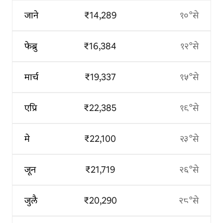
जाने
₹14,289
१०°से
फेब्रु
₹16,384
१२°से
मार्च
₹19,337
१५°से
एप्रि
₹22,385
१९°से
मे
₹22,100
२३°से
जून
₹21,719
२६°से
जुलै
₹20,290
२८°से