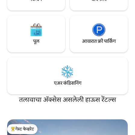
पूल
आवारात फ्री पार्किंग
एअर कंडिशनिंग
तलावाचा ॲक्सेस असलेली हाऊस रेंटल्स
गेस्ट फेव्हरेट
टॉप गेस्ट फेव्हरेट