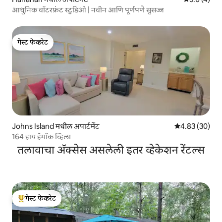
आधुनिक वॉटरफ्रंट स्टुडिओ | नवीन आणि पूर्णपणे सुसज्ज
गेस्ट फेव्हरेट
गेस्ट फेव्हरेट
Johns Island मधील अपार्टमेंट
5 पैकी 4.83 सरासरी
4.83 (30)
164 हाय हॅमॉक व्हिला
तलावाचा ॲक्सेस असलेली इतर व्हेकेशन रेंटल्स
गेस्ट फेव्हरेट
टॉप गेस्ट फेव्हरेट