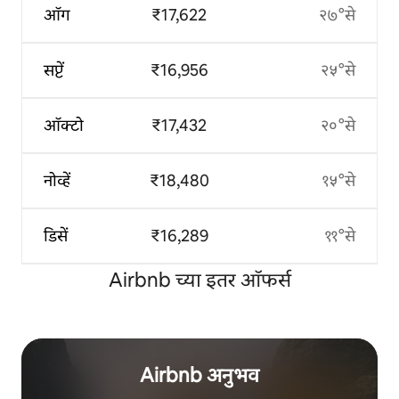
ऑग
₹17,622
२७°से
सप्टें
₹16,956
२५°से
ऑक्टो
₹17,432
२०°से
नोव्हें
₹18,480
१५°से
डिसें
₹16,289
११°से
Airbnb च्या इतर ऑफर्स
Airbnb अनुभव