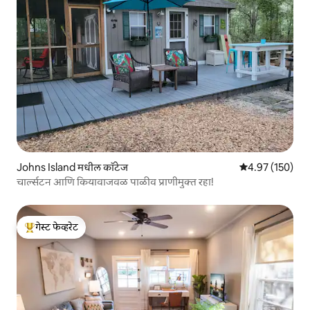
Johns Island मधील कॉटेज
5 पैकी 4.97 सरासरी 
4.97 (150)
चार्ल्सटन आणि कियावाजवळ पाळीव प्राणीमुक्त रहा!
गेस्ट फेव्हरेट
टॉप गेस्ट फेव्हरेट