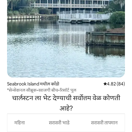
Seabrook Island मधील काँडो
5 पैकी 4.82 सरासरी
4.82 (84)
*सेन्सेशनल सीब्रूक•खाजगी बीच•रिसॉर्ट पूल
चार्लस्टन ला भेट देण्याची सर्वोत्तम वेळ कोणती
आहे?
महिना
सरासरी भाडे
सरासरी तापमान