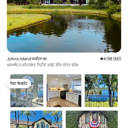
Johns Island मधील घर
5 पैकी 4.98 सरासरी
4.98 (60)
चार्ल्सटन वॉटरफ्रंट रिट्रीट वाई/ डीप वॉटर डॉक
गेस्ट फेव्हरेट
गेस्ट फेव्हरेट