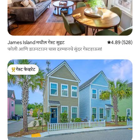
James Island मधील गेस्ट सुइट
5 पैकी 4.89 सरासरी 
4.89 (528)
फोली आणि डाउनटाउन चास दरम्यानचे सुंदर गेस्टहाऊस!
गेस्ट फेव्हरेट
टॉप गेस्ट फेव्हरेट