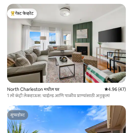
गेस्ट फेव्हरेट
टॉप गेस्ट फेव्हरेट
North Charleston मधील घर
5 पैकी 4.96 सरासर
4.96 (47)
1 लो कंट्री लेकहाऊस: चाईल्ड आणि पाळीव प्राण्यांसाठी अनुकूल!
सुपरहोस्ट
सुपरहोस्ट