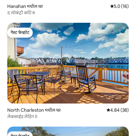
Hanahan मधील घर
5 पैकी 5.0 सरासर
5.0 (16)
द लोकंट्री कॉटेज
गेस्ट फेव्हरेट
गेस्ट फेव्हरेट
North Charleston मधील घर
5 पैकी 4.84 सरासरी
4.84 (38)
लेकसाईड लँडिंग II