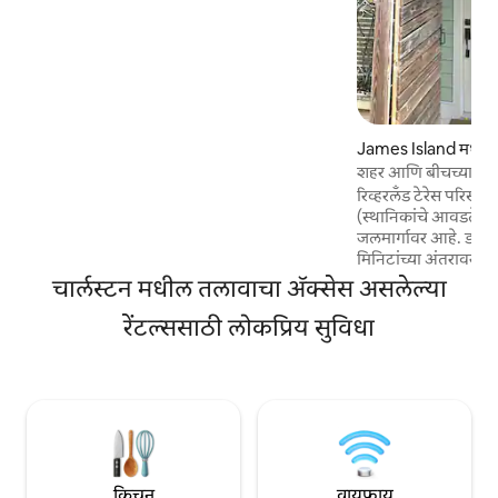
डाउनटाउनपासून 7 मिनिटांच्या अंतरावर आहे आणि
फॉली बीचपासून 10 मिनिटांच्या अंतरावर आहे.
चार्ल्सटनने ऑफर केलेल्या प्रत्येक गोष्टीसाठी जेम्स
आयलँडवरील योग्य मध्यवर्ती लोकेशन. प्रमाणित
यूएस कोस्ट गार्ड बोट कॅप्टन म्हणून मी गेस्ट्सना
सवलतीच्या खाजगी टूर्स ऑफर करतो. कृपया
उन्हाळा व्यस्त होत असताना आगाऊ बुकिंग करा. IG
James Island मधील 
हकलबेरी_बोट_ फोटोजसाठी टूर्स
शहर आणि बीचच्या जव
रिव्हरलँड टेरेस परिसर
(स्थानिकांचे आवडते) म
जलमार्गावर आहे. डा
मिनिटांच्या अंतरावर आह
पार्क्सपासून 1 ब्लॉक दूर. उद्याने, रेस्टॉरंट्स, बार
चार्लस्टन मधील तलावाचा ॲक्सेस असलेल्या
थिएटर, लाईव्ह म्युझिक आ
रेंटल्ससाठी लोकप्रिय सुविधा
सहज चालत जाता येते. आम्ही हे ग्राउंड लेव्हल 1BR
घर आमच्या स्वतःच्या 
ज्यात भव्य ओक्सच्या ख
पॅटिओ क्षेत्र, किंग बेड,
डेस्क/जेवणाचे क्षेत्र,
मोफत बाटली आहे.
किचन
वायफाय