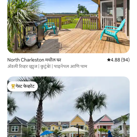
North Charleston मधील घर
5 पैकी 4.88 सरासरी
4.88 (94)
ॲश्ली रिव्हर व्ह्यूज | कुटुंबे! | पाइनॅपल आणि पाम
गेस्ट फेव्हरेट
टॉप गेस्ट फेव्हरेट