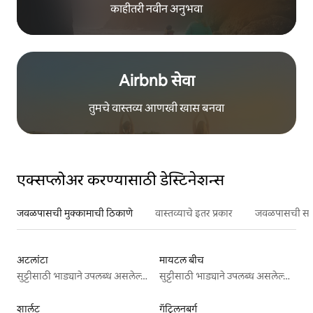
काहीतरी नवीन अनुभवा
Airbnb सेवा
तुमचे वास्तव्य आणखी खास बनवा
एक्सप्लोअर करण्यासाठी डेस्टिनेशन्स
जवळपासची मुक्कामाची ठिकाणे
वास्तव्याचे इतर प्रकार
जवळपासची सर्वो
अटलांटा
मायटल बीच
सुट्टीसाठी भाड्याने उपलब्ध असलेल्या जागा
सुट्टीसाठी भाड्याने उपलब्ध असलेल्या जागा
शार्लट
गॅट्लिनबर्ग