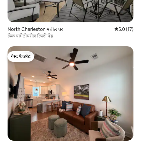
North Charleston मधील घर
5 पैकी 5.0 सरासर
5.0 (17)
लेक पामेटोवरील लिली पॅड
गेस्ट फेव्हरेट
गेस्ट फेव्हरेट