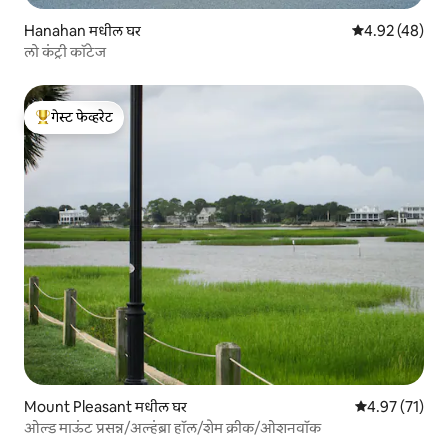
Hanahan मधील घर
5 पैकी 4.92 सरासर
4.92 (48)
लो कंट्री कॉटेज
गेस्ट फेव्हरेट
टॉप गेस्ट फेव्हरेट
Mount Pleasant मधील घर
5 पैकी 4.97 सरासर
4.97 (71)
ओल्ड माऊंट प्रसन्न/अल्हंब्रा हॉल/शेम क्रीक/ओशनवॉक