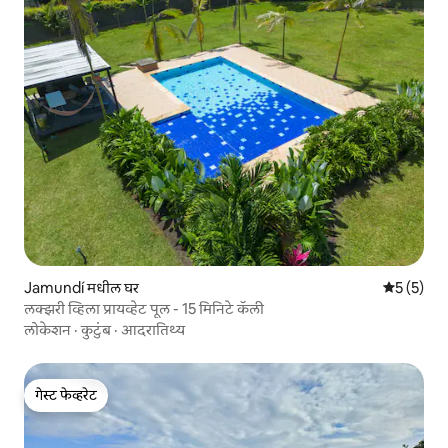
Jamundí मधील घर
5 पैकी 5 सरा
5 (5)
लक्झरी व्हिला प्रायव्हेट पूल - 15 मिनिटे कॅली
लोकेशन
·
कुटुंब
·
आदरातिथ्य
गेस्ट फेव्हरेट
गेस्ट फेव्हरेट