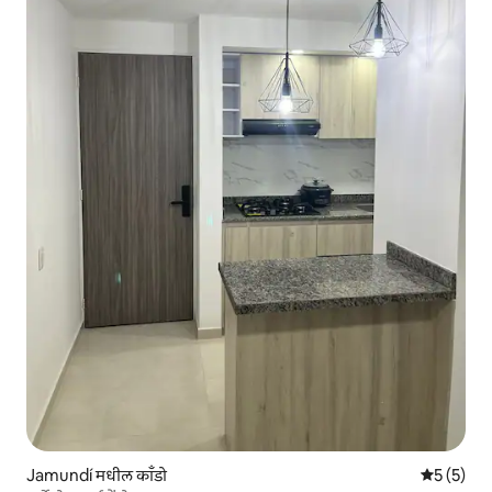
Jamundí मधील काँडो
5 पैकी 5 सरा
5 (5)