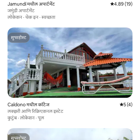
Jamundí मधील अपार्टमेंट
5 पैकी 4.89 सरासर
4.89 (19)
जमुंडी अपार्टमेंट
लोकेशन
·
चेक इन
·
स्वच्छता
सुपरहोस्ट
सुपरहोस्ट
Caldono मधील कॉटेज
5 पैकी 5 सरा
5 (4)
लक्झरी आणि रिक्रिएशनल इस्टेट
कुटुंब
·
लोकेशन
·
पूल
सुपरहोस्ट