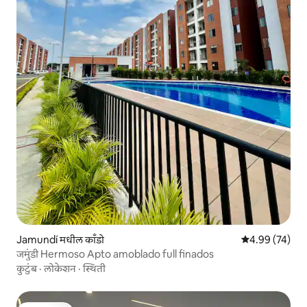
Jamundí मधील काँडो
5 पैकी 4.99 सरासरी
4.99 (74)
जमुंडी Hermoso Apto amoblado full finados
कुटुंब
·
लोकेशन
·
स्थिती