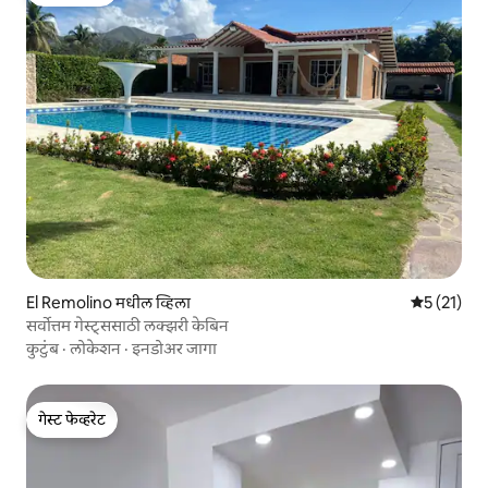
गेस्ट फेव्हरेट
El Remolino मधील व्हिला
5 पैकी 5 सरास
5 (21)
सर्वोत्तम गेस्ट्ससाठी लक्झरी केबिन
कुटुंब
·
लोकेशन
·
इनडोअर जागा
गेस्ट फेव्हरेट
गेस्ट फेव्हरेट