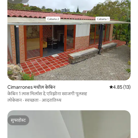
सुपरहोस्ट
Cimarrones मधील केबिन
5 पैकी 4.85 सरासर
4.85 (13)
केबिन 1 लास मिर्लास दे एरिझोना खाजगी पूलसह
लोकेशन
·
स्वच्छता
·
आदरातिथ्य
सुपरहोस्ट
सुपरहोस्ट