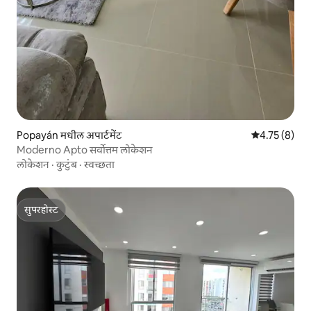
Popayán मधील अपार्टमेंट
5 पैकी 4.75 सरास
4.75 (8)
Moderno Apto सर्वोत्तम लोकेशन
लोकेशन
·
कुटुंब
·
स्वच्छता
सुपरहोस्ट
सुपरहोस्ट