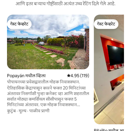
आणि इतर बऱ्याच गोष्टींसाठी अत्यंत उच्च रेटिंग दिले गेले आहे.
गेस्ट फेव्हरेट
गेस्ट फेव्हरेट
गेस्ट फेव्हरेट
गेस्ट फेव्हरेट
Popayán मधील व्हिला
5 पैकी 4.95 सरासरी रेटिंग, 119 रिव्ह्यूज
4.95 (119)
पोपायनच्या प्रवेशद्वारातील मोहक निवासस्थान.
ऐतिहासिक केंद्रापासून कारने फक्त 20 मिनिटांच्या
अंतरावर निसर्गाशी पुन्हा कनेक्ट व्हा आणि शहरातील
सर्वात मोठ्या कमर्शियल सीसीपासून फक्त 5
मिनिटांच्या अंतरावर. एक मोहक निवासस्थान
तुम्हाला या सर्वांच्या केंद्रस्थानी ठेवते, तर ते संपूर्ण
कुटुंब
·
मूल्य
·
पाळीव प्राणी
गोपनीयता आणि शांतता देते! आम्ही ते दैनंदिन
जीवनाच्या गोंधळापासून, स्वप्न पाहणाऱ्यांसाठी, रीसेट
करण्यासाठी, प्रतिबिंबित करण्यासाठी आणि तयार
Pitalito मधील अपार्टम