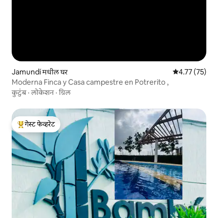
Jamundí मधील घर
5 पैकी 4.77 सरासर
4.77 (75)
Moderna Finca y Casa campestre en Potrerito ,
कुटुंब
·
लोकेशन
·
ग्रिल
गेस्ट फेव्हरेट
टॉप गेस्ट फेव्हरेट