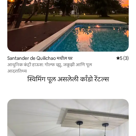
Santander de Quilichao मधील घर
5 पैकी 5 सरा
5 (3)
आधुनिक कंट्री हाऊस: गोल्फ व्ह्यू, जकूझी आणि पूल
आदरातिथ्य
स्विमिंग पूल असलेली काँडो रेंटल्स