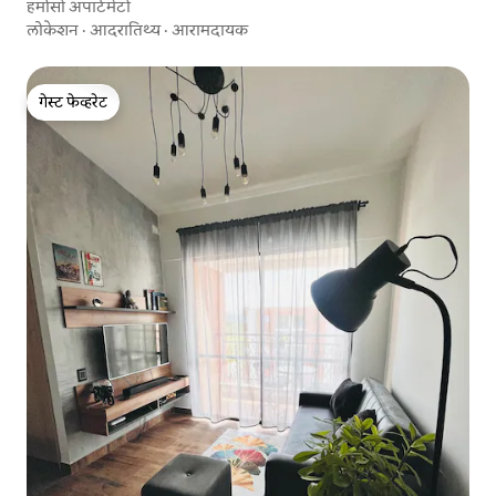
हर्मोसो अपार्टमेंटो
लोकेशन
·
आदरातिथ्य
·
आरामदायक
गेस्ट फेव्हरेट
गेस्ट फेव्हरेट