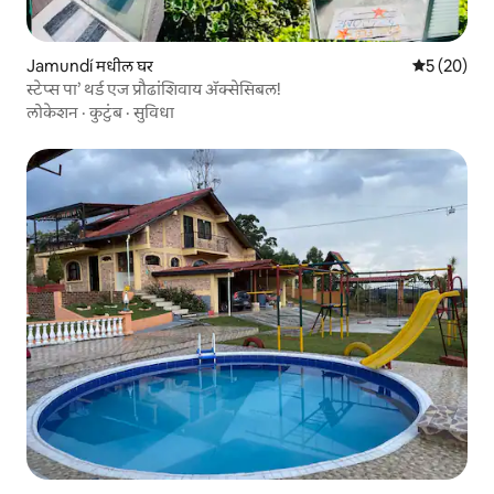
Jamundí मधील घर
5 पैकी 5 सरासर
5 (20)
स्टेप्स पा’ थर्ड एज प्रौढांशिवाय ॲक्सेसिबल!
लोकेशन
·
कुटुंब
·
सुविधा