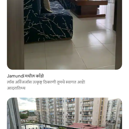
Jamundí मधील काँडो
लॉस ऑरेंजजॉस उत्कृष्ट ठिकाणी तुमचे स्वागत आहे!
आदरातिथ्य