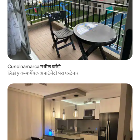
Cundinamarca मधील काँडो
लिंडो y कन्फर्मेबल अपार्टमेंटो पॅरा एस्ट्रेनार