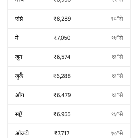
एप्रि
₹8,289
१८°से
मे
₹7,050
१५°से
जून
₹6,574
१३°से
जुलै
₹6,288
१३°से
ऑग
₹6,479
१३°से
सप्टें
₹6,955
१५°से
ऑक्टो
₹7,717
१७°से