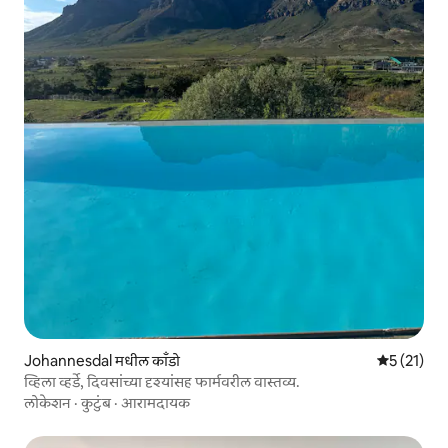
Johannesdal मधील काँडो
5 पैकी 5 सरास
5 (21)
व्हिला व्हर्डे, दिवसांच्या दृश्यांसह फार्मवरील वास्तव्य.
लोकेशन
·
कुटुंब
·
आरामदायक