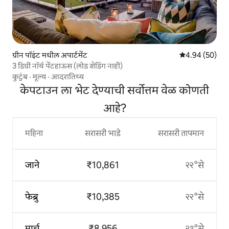
ग्रीन पॉइंट मधील अपार्टमेंट
5 पैकी 4.94 सरासरी
4.94 (50)
3 डिग्री नॉर्थ पेंटहाऊस (लोड शेडिंग नाही)
कुटुंब
·
मूल्य
·
आदरातिथ्य
केपटाउन ला भेट देण्याची सर्वोत्तम वेळ कोणती
आहे?
महिना
सरासरी भाडे
सरासरी तापमान
जाने
₹10,861
२२°से
फेब्रु
₹10,385
२२°से
मार्च
₹8,956
२१°से