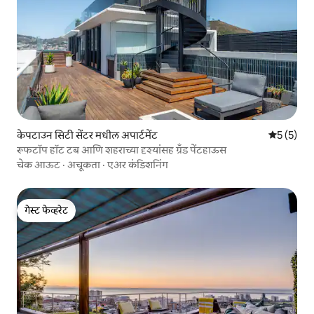
केपटाउन सिटी सेंटर मधील अपार्टमेंट
5 पैकी 5 सरा
5 (5)
रूफटॉप हॉट टब आणि शहराच्या दृश्यांसह ग्रँड पेंटहाऊस
चेक आऊट
·
अचूकता
·
एअर कंडिशनिंग
गेस्ट फेव्हरेट
गेस्ट फेव्हरेट