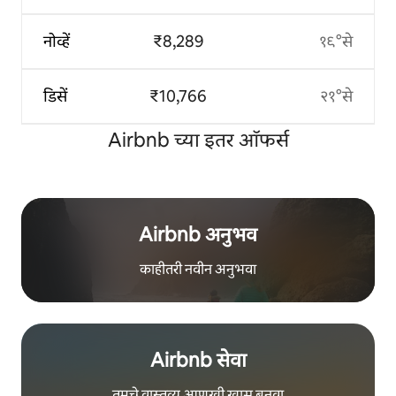
नोव्हें
₹8,289
१९°से
डिसें
₹10,766
२१°से
Airbnb च्या इतर ऑफर्स
Airbnb अनुभव
काहीतरी नवीन अनुभवा
Airbnb सेवा
तुमचे वास्तव्य आणखी खास बनवा