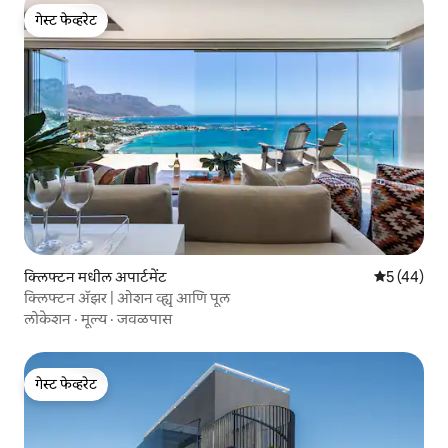
गेस्ट फेव्हरेट
गेस्ट फेव्हरेट
क्लिफ्टन मधील अपार्टमेंट
5 पैकी 5 सरासर
5 (44)
क्लिफ्टन ॲझर | ओशन व्ह्यू आणि पूल
लोकेशन
·
मूल्य
·
जवळपास
गेस्ट फेव्हरेट
गेस्ट फेव्हरेट