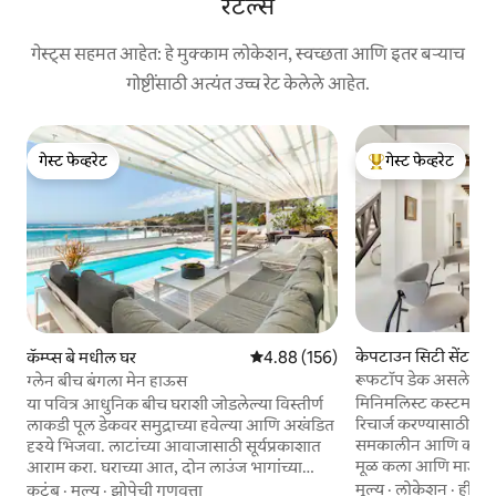
रेंटल्स
गेस्ट्स सहमत आहेत: हे मुक्काम लोकेशन, स्वच्छता आणि इतर बऱ्याच
गोष्टींसाठी अत्यंत उच्च रेट केलेले आहेत.
गेस्ट फेव्हरेट
गेस्ट फेव्हरेट
गेस्ट फेव्हरेट
टॉप गेस्ट फेव्हरेट
केपटाउन सिटी सेंटर 
कॅम्प्स बे मधील घर
5 पैकी 4.88 सरासरी रेटिंग, 156 रिव्ह्यूज
4.88 (156)
हाऊस
रूफटॉप डेक असलेले 1
ग्लेन बीच बंगला मेन हाऊस
टाऊनहाऊस
मिनिमलिस्ट कस्टम डि
या पवित्र आधुनिक बीच घराशी जोडलेल्या विस्तीर्ण
रिचार्ज करण्यासाठी जा
लाकडी पूल डेकवर समुद्राच्या हवेल्या आणि अखंडित
समकालीन आणि क्लासिक
दृश्ये भिजवा. लाटांच्या आवाजासाठी सूर्यप्रकाशात
मूळ कला आणि माऊंटन व्
आराम करा. घराच्या आत, दोन लाउंज भागांच्या
आरामदायक जागेत इंद्रियां
खुल्या - प्लॅन केलेल्या लिव्हिंग जागांमध्ये पसरलेले -
मूल्य
·
लोकेशन
·
हीटिं
कुटुंब
·
मूल्य
·
झोपेची गुणवत्ता