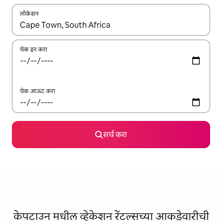
लोकेशन
जेव्हा परिणाम उपलब्ध असतील, तेव्हा वरच्या आणि खाली बाणांच्या किजसह नेव्हिगेट
चेक इन करा
चेक आऊट करा
सर्च करा
केपटाउन मधील व्हेकेशन रेंटल्सच्या आकडेवारीची