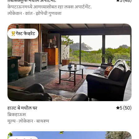
तंबोर्सक्लूफ मधील अपार्टमेंट
5 पैकी 5 सरासर
5 (48)
केपटाऊनमध्ये आमच्यासोबत रहा लक्स अपार्टमेंट.
लोकेशन
·
शांत
·
झोपेची गुणवत्ता
गेस्ट फेव्हरेट
टॉप गेस्ट फेव्हरेट
हाउट बे मधील घर
5 पैकी 5 सरासर
5 (50)
ब्रिकहाऊस
मूल्य
·
लोकेशन
·
बाथरूम