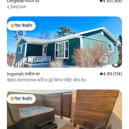
Dingwall मधील घर
5 पैकी 4.93 सरासरी 
4.93 (169)
द डेकहाऊस
गेस्ट फेव्हरेट
टॉप गेस्ट फेव्हरेट
Ingonish मधील घर
5 पैकी 4.99 सरासरी 
4.99 (174)
केईचे आरामदायक कॉटेज @ किंग्ज पॉईंट बीच रोड
गेस्ट फेव्हरेट
टॉप गेस्ट फेव्हरेट