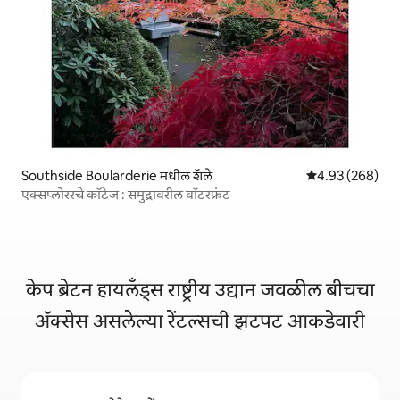
Southside Boularderie मधील शॅले
5 पैकी 4.93 सरासरी 
4.93 (268)
एक्सप्लोररचे कॉटेज : समुद्रावरील वॉटरफ्रंट
केप ब्रेटन हायलँड्स राष्ट्रीय उद्यान जवळील बीचचा
ॲक्सेस असलेल्या रेंटल्सची झटपट आकडेवारी