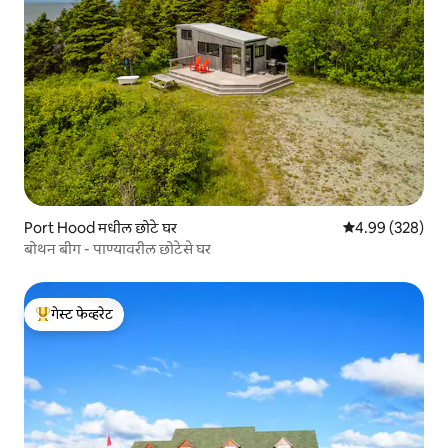
Port Hood मधील छोटे घर
5 पैकी 4.99 सरासरी 
4.99 (328)
बोथन बीग - पाण्यावरील छोटेसे घर
गेस्ट फेव्हरेट
टॉप गेस्ट फेव्हरेट