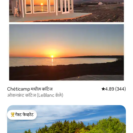
Chéticamp मधील कॉटेज
5 पैकी 4.89 सरासरी 
4.89 (344)
ओशनफ्रंट कॉटेज (LeBlanc शॅले)
गेस्ट फेव्हरेट
टॉप गेस्ट फेव्हरेट