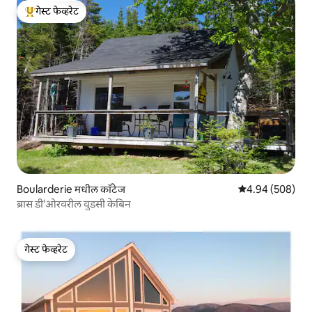
गेस्ट फेव्हरेट
टॉप गेस्ट फेव्हरेट
Boularderie मधील कॉटेज
5 पैकी 4.94 सरासरी 
4.94 (508)
ब्रास डी'ओरवरील वुडसी केबिन
गेस्ट फेव्हरेट
गेस्ट फेव्हरेट