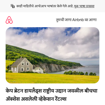
कंटेंटवर
काही माहितीचे आपोआप भाषांतर केले गेले आहे. 
मूळ भाषा दाखवा
जा
तुमची जागा Airbnb वर आणा
केप ब्रेटन हायलँड्स राष्ट्रीय उद्यान जवळील बीचचा
ॲक्सेस असलेली व्हेकेशन रेंटल्स