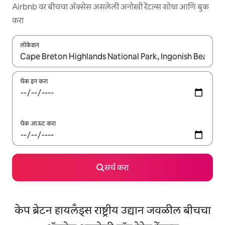
Airbnb वर बीचचा ॲक्सेस असलेली अनोखी रेंटल्स शोधा आणि बुक
करा
लोकेशन
जेव्हा परिणाम उपलब्ध असतील, तेव्हा वरच्या आणि खाली बाणांच्या किजसह नेव्हिगेट
चेक इन करा
चेक आऊट करा
सर्च करा
केप ब्रेटन हायलँड्स राष्ट्रीय उद्यान जवळील बीचचा