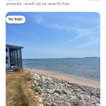
आयल्स केप • खाजगी• हॉट टब• फायर पिट टेबल
गेस्ट फेव्हरेट
गेस्ट फेव्हरेट