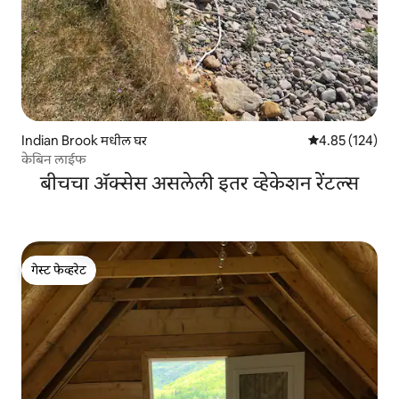
Indian Brook मधील घर
5 पैकी 4.85 सरासरी 
4.85 (124)
केबिन लाईफ
बीचचा ॲक्सेस असलेली इतर व्हेकेशन रेंटल्स
गेस्ट फेव्हरेट
गेस्ट फेव्हरेट