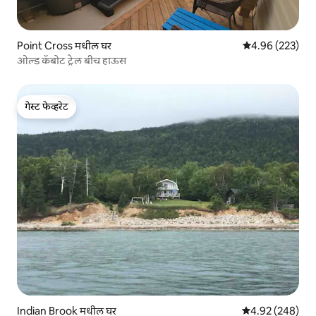
Point Cross मधील घर
5 पैकी 4.96 सरासरी 
4.96 (223)
ओल्ड कॅबोट ट्रेल बीच हाऊस
गेस्ट फेव्हरेट
गेस्ट फेव्हरेट
Indian Brook मधील घर
5 पैकी 4.92 सरासरी 
4.92 (248)