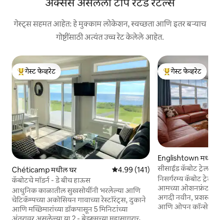
ॲक्सेस असलेली टॉप रेटेड रेंटल्स
गेस्ट्स सहमत आहेत: हे मुक्काम लोकेशन, स्वच्छता आणि इतर बऱ्याच
गोष्टींसाठी अत्यंत उच्च रेट केलेले आहेत.
गेस्ट फेव्हरेट
गेस्ट फेव्हरेट
टॉप गेस्ट फेव्हरेट
टॉप गेस्ट फेव्हरेट
Englishtown मधील 
सीसाईड कॅबोट ट्रेल रिट्
Chéticamp मधील घर
5 पैकी 4.99 सरासरी रेटिंग, 141 रिव्ह्यूज
4.99 (141)
निसर्गरम्य कॅबोट ट्रेल
कॅबोटचे मॉडर्न - डे बीच हाऊस
आमच्या ओशनफ्रंट नंद
आधुनिक काळातील सुखसोयींनी भरलेल्या आणि
अगदी नवीन, प्रशस्त 2
चेटिकॅम्पच्या अकोसियन गावाच्या रेस्टॉरंट्स, दुकाने
आणि ओपन कॉन्सेप्ट लि
आणि मच्छिमारांच्या डॉकपासून 5 मिनिटांच्या
बेडरूम, बंक बेड असल
अंतरावर असलेल्या या 2 - बेडरूमच्या महासागराच्या