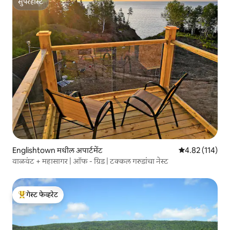
सुपरहोस्ट
सुपरहोस्ट
Englishtown मधील अपार्टमेंट
5 पैकी 4.82 सरासरी
4.82 (114)
वाळवंट + महासागर | ऑफ - ग्रिड | टक्कल गरुडांचा नेस्ट
गेस्ट फेव्हरेट
टॉप गेस्ट फेव्हरेट