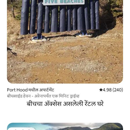
Port Hood मधील अपार्टमेंट
5 पैकी 4.98 सरासरी 
4.98 (240)
बीचसाईड हेवन - अरेनापर्यंत एक मिनिट ड्राईव्ह
बीचचा ॲक्सेस असलेली रेंटल घरे