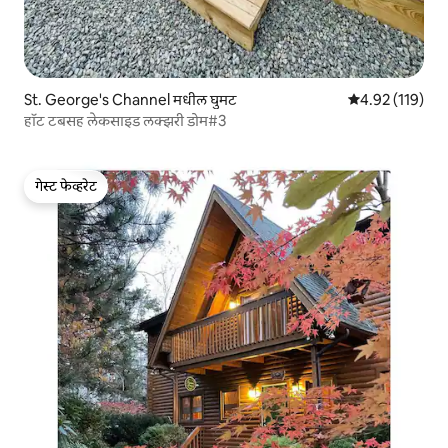
St. George's Channel मधील घुमट
5 पैकी 4.92 सरासरी
4.92 (119)
हॉट टबसह लेकसाइड लक्झरी डोम#3
गेस्ट फेव्हरेट
गेस्ट फेव्हरेट