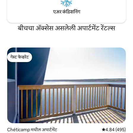
एअर कंडिशनिंग
बीचचा ॲक्सेस असलेली अपार्टमेंट रेंटल्स
गेस्ट फेव्हरेट
गेस्ट फेव्हरेट
Chéticamp मधील अपार्टमेंट
5 पैकी 4.84 सरासरी 
4.84 (495)