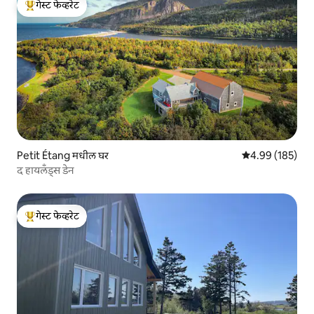
गेस्ट फेव्हरेट
टॉप गेस्ट फेव्हरेट
Petit Étang मधील घर
5 पैकी 4.99 सरासरी 
4.99 (185)
द हायलँड्स डेन
गेस्ट फेव्हरेट
टॉप गेस्ट फेव्हरेट