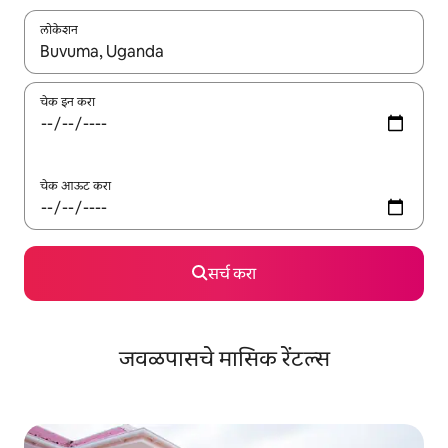
लोकेशन
जेव्हा परिणाम उपलब्ध असतील, तेव्हा वरच्या आणि खाली बाणांच्या किजसह नेव्हिगेट
चेक इन करा
चेक आऊट करा
सर्च करा
जवळपासचे मासिक रेंटल्स