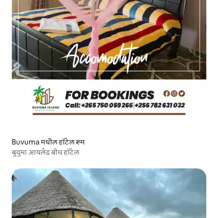
Buvuma मधील हॉटेल रूम
बुवुमा आयलँड बीच हॉटेल