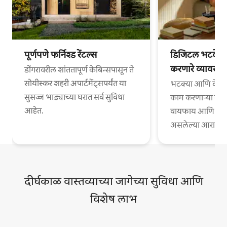
पूर्णपणे फर्निश्ड रेंटल्स
डिजिटल भटके आ
करणारे व्यावसा
डोंगरावरील शांततापूर्ण केबिन्सपासून ते
सोयीस्कर शहरी अपार्टमेंट्सपर्यंत या
भटक्या आणि वेगळ्
सुसज्ज भाड्याच्या घरात सर्व सुविधा
काम करणाऱ्या व्या
आहेत.
वायफाय आणि काम
असलेल्या आरामदायी
दीर्घकाळ वास्तव्याच्या जागेच्या सुविधा आणि
विशेष लाभ