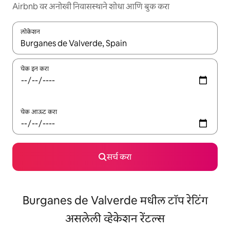
Airbnb वर अनोखी निवासस्थाने शोधा आणि बुक करा
लोकेशन
जेव्हा परिणाम उपलब्ध असतील, तेव्हा वरच्या आणि खाली बाणांच्या किजसह नेव्हिगेट
चेक इन करा
चेक आऊट करा
सर्च करा
Burganes de Valverde मधील टॉप रेटिंग
असलेली व्हेकेशन रेंटल्स