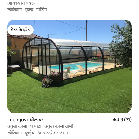
आकाशात बबल
लोकेशन
·
मूल्य
·
हीटिंग
गेस्ट फेव्हरेट
गेस्ट फेव्हरेट
Luengos मधील घर
5 पैकी 4.9 सरासर
4.9 (31)
क्युबा कासा ला पाझ | क्युबा कासा ग्रामीण
लोकेशन
·
कुटुंब
·
आऊटडोअर जागा