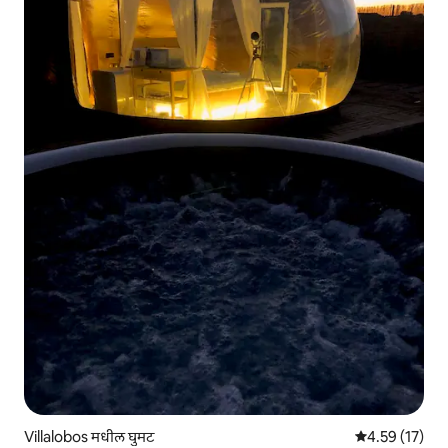
Villalobos मधील घुमट
5 पैकी 4.59 सरासर
4.59 (17)