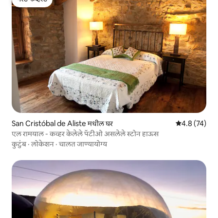
गेस्ट फेव्हरेट
San Cristóbal de Aliste मधील घर
5 पैकी 4.8 सरासर
4.8 (74)
एल रामयाल - कव्हर केलेले पॅटीओ असलेले स्टोन हाऊस
कुटुंब
·
लोकेशन
·
चालत जाण्यायोग्य