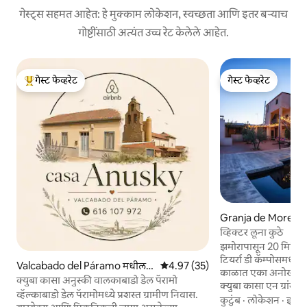
गेस्ट्स सहमत आहेत: हे मुक्काम लोकेशन, स्वच्छता आणि इतर बऱ्याच
गोष्टींसाठी अत्यंत उच्च रेट केलेले आहेत.
गेस्ट फेव्हरेट
गेस्ट फेव्हरेट
टॉप गेस्ट फेव्हरेट
गेस्ट फेव्हरेट
Granja de Morerue
कॉटेज
व्हिक्टर लूना कुठे
झमोरापासून 20 मिनिटां
टियर्रा डी कॅम्पोसमधील
Valcabado del Páramo मधील घ
5 पैकी 4.97 सरासरी रेटिंग, 35 रिव्ह्यूज
4.97 (35)
काळात एका अनोख्या श
र
क्युबा कासा अनुस्की वालकाबाडो डेल पॅरामो
क्युबा कासा एन ग्रांजा ड
व्हॅल्काबाडो डेल पॅरामोमध्ये प्रशस्त ग्रामीण निवास.
भरलेले आहे जे तुम्हाला त
कुटुंब
·
लोकेशन
·
इनडो