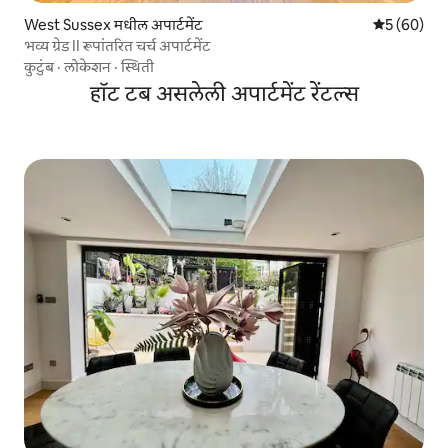
West Sussex मधील अपार्टमेंट
5 पैकी 5 सरासर
5 (60)
भव्य ग्रेड II रूपांतरित चर्च अपार्टमेंट
कुटुंब
·
लोकेशन
·
स्थिती
हॉट टब असलेली अपार्टमेंट रेंटल्स