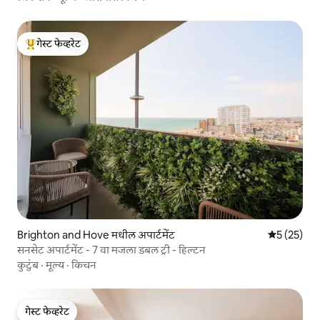
गेस्ट फेव्हरेट
टॉप गेस्ट फेव्हरेट
Brighton and Hove मधील अपार्टमेंट
5 पैकी 5 सरासर
5 (25)
सनसेट अपार्टमेंट - 7 वा मजला डबल ट्री - हिल्टन
कुटुंब
·
मूल्य
·
किचन
गेस्ट फेव्हरेट
गेस्ट फेव्हरेट