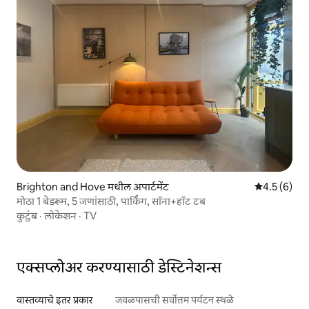
Brighton and Hove मधील अपार्टमेंट
5 पैकी 4.5 सरास
4.5 (6)
मोठा 1 बेडरूम, 5 जणांसाठी, पार्किंग, सॉना+हॉट टब
कुटुंब
·
लोकेशन
·
TV
एक्सप्लोअर करण्यासाठी डेस्टिनेशन्स
वास्तव्याचे इतर प्रकार
जवळपासची सर्वोत्तम पर्यटन स्थळे