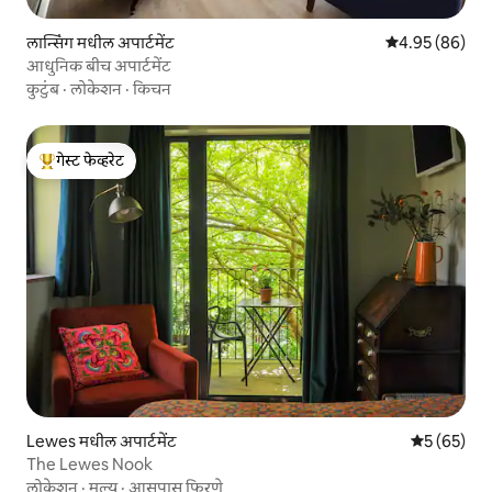
लान्सिंग मधील अपार्टमेंट
5 पैकी 4.95 सरासरी
4.95 (86)
आधुनिक बीच अपार्टमेंट
कुटुंब
·
लोकेशन
·
किचन
गेस्ट फेव्हरेट
टॉप गेस्ट फेव्हरेट
Lewes मधील अपार्टमेंट
5 पैकी 5 सरासर
5 (65)
The Lewes Nook
लोकेशन
·
मूल्य
·
आसपास फिरणे