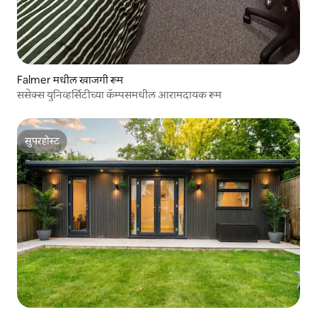
Falmer मधील खाजगी रूम
ससेक्स युनिव्हर्सिटीच्या कॅम्पसमधील आरामदायक रूम
सुपरहोस्ट
सुपरहोस्ट