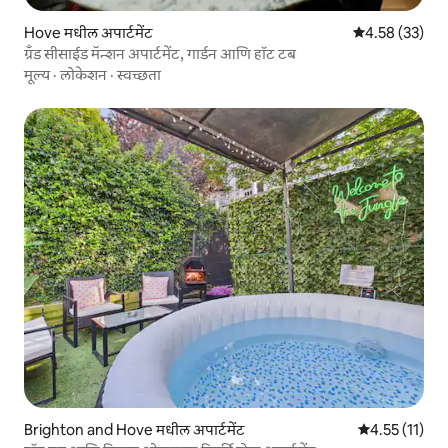
Hove मधील अपार्टमेंट
5 पैकी 4.58 सरासर
4.58 (33)
ग्रँड सीसाईड मॅन्शन अपार्टमेंट, गार्डन आणि हॉट टब
मूल्य
·
लोकेशन
·
स्वच्छता
Brighton and Hove मधील अपार्टमेंट
5 पैकी 4.55 सरासर
4.55 (11)