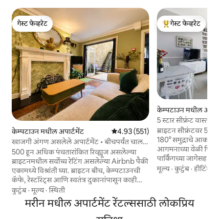
गेस्ट फेव्हरेट
गेस्ट फेव्हरेट
गेस्ट फेव्हरेट
टॉप गेस्ट फेव्हरेट
केम्पटाउन मधील अपार्ट
5 स्टार सीफ्रंट वास्तव्य -
बाल्कनी
ब्राइटन सीफ्रंटवर 5 स्ट
केम्पटाउन मधील अपार्टमेंट
5 पैकी 4.93 सरासरी रेटिंग, 551 रिव्ह्यूज
4.93 (551)
180° समुद्राचे आकर्षक
खाजगी अंगण असलेले अपार्टमेंट • बीचपर्यंत चालत
आगमनाच्या वेळी फिझची बाटली 🍾 
जाता येते
500 हून अधिक पंचतारांकित रिव्ह्यूज असलेल्या
पार्किंगच्या जागेसह ब्र
ब्राइटनमधील सर्वोच्च रेटिंग असलेल्या Airbnb पैकी
टाळा. बीचजवळील एका प्रतिष्ठित रीजेंसी इमारतीत,
मूल्य
·
कुटुंब
·
हीटिंग
एकामध्ये विश्रांती घ्या. ब्राइटन बीच, केम्पटाउनची
पिअर किंवा लेन्स आणि 
कॅफे, रेस्टॉरंट्स आणि स्वतंत्र दुकानांपासून काही
थोड्याच अंतरावर, या फ्
क्षणांच्या अंतरावर असलेल्या एकांतवासी अंगणासह
कुटुंब
·
मूल्य
·
स्थिती
छोटासा सुट्टीसाठी किंवा 
तुमच्या स्वतःच्या स्टाईलिश खाजगी अपार्टमेंटचा
मरीन मधील अपार्टमेंट रेंटल्ससाठी लोकप्रिय
किंवा कुटुंबांसाठी दी
आनंद घ्या. तुम्ही रोमँटिक वीकेंड, प्राइड, फूडी एस्केप
असलेले सर्व काही आहे. पूर्णपणे सुसज्ज किच
किंवा समुद्रकिनाऱ्यावर आरामदायक सुट्टीचे नियोजन