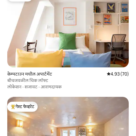
केम्पटाउन मधील अपार्टमेंट
5 पैकी 4.93 सरासरी
4.93 (70)
बीचजवळील चिक लॉफ्ट
लोकेशन
·
सजावट
·
आरामदायक
गेस्ट फेव्हरेट
टॉप गेस्ट फेव्हरेट