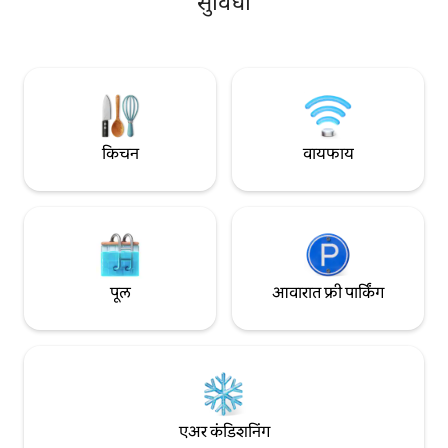
सुविधा
स्लिपर बाथ, 4 पोस्टर बे
करत असाल, तरीही तुम्हाला किंग-साईझ बेड,
मास्टर, वॉशर आणि ड्राय
वेगवान वाय-फाय, स्मार्ट टीव्ही, सेल्फ चेक-इन
आणि सर्व गोष्टींच्या जवळ असलेले पण अद्भुत शांतता
असलेले शांत लोकेशन आवडेल. जोडप्यांसाठी
परिपूर्ण!
किचन
वायफाय
पूल
आवारात फ्री पार्किंग
एअर कंडिशनिंग