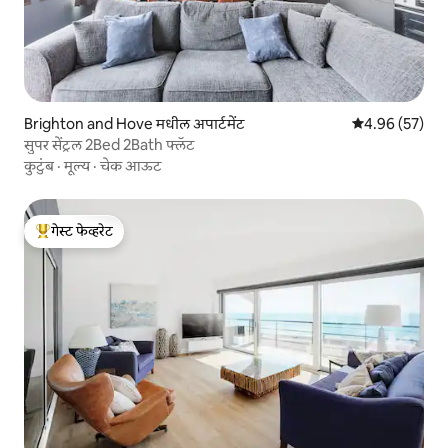
Brighton and Hove मधील अपार्टमेंट
5 पैकी 4.96 सरासरी
4.96 (57)
सुपर सेंट्रल 2Bed 2Bath फ्लॅट
कुटुंब
·
मूल्य
·
चेक आऊट
गेस्ट फेव्हरेट
टॉप गेस्ट फेव्हरेट