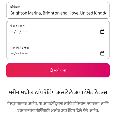
लोकेशन
जेव्हा परिणाम उपलब्ध असतील, तेव्हा वरच्या आणि खाली बाणांच्या किजसह नेव्हिगेट
चेक इन करा
चेक आऊट करा
सर्च करा
मरीन मधील टॉप रेटिंग असलेले अपार्टमेंट रेंटल्स
गेस्ट्स सहमत आहेत: या अपार्टमेंट्सना त्यांचे लोकेशन, स्वच्छता आणि
इतर बऱ्याच गोष्टींसाठी अत्यंत उच्च रेटिंग दिले गेले आहेत.