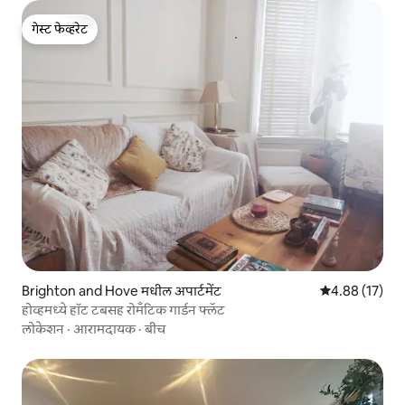
गेस्ट फेव्हरेट
गेस्ट फेव्हरेट
Brighton and Hove मधील अपार्टमेंट
5 पैकी 4.88 सरासर
4.88 (17)
होव्हमध्ये हॉट टबसह रोमँटिक गार्डन फ्लॅट
लोकेशन
·
आरामदायक
·
बीच