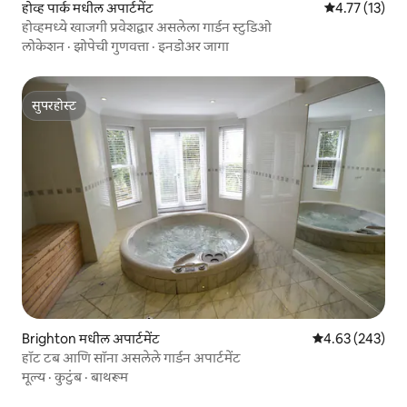
होव्ह पार्क मधील अपार्टमेंट
5 पैकी 4.77 सरासर
4.77 (13)
होव्हमध्ये खाजगी प्रवेशद्वार असलेला गार्डन स्टुडिओ
लोकेशन
·
झोपेची गुणवत्ता
·
इनडोअर जागा
सुपरहोस्ट
सुपरहोस्ट
Brighton मधील अपार्टमेंट
5 पैकी 4.63 सरासरी 
4.63 (243)
हॉट टब आणि सॉना असलेले गार्डन अपार्टमेंट
मूल्य
·
कुटुंब
·
बाथरूम