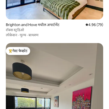
Brighton and Hove मधील अपार्टमेंट
5 पैकी 4.96 सरासरी
4.96 (79)
रॉक्स स्टुडिओ
लोकेशन
·
मूल्य
·
बाथरूम
गेस्ट फेव्हरेट
टॉप गेस्ट फेव्हरेट