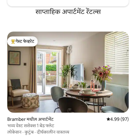
साप्ताहिक अपार्टमेंट रेंटल्स
गेस्ट फेव्हरेट
टॉप गेस्ट फेव्हरेट
Bramber मधील अपार्टमेंट
5 पैकी 4.99 सरासरी
4.99 (97)
भव्य वेस्ट ससेक्स 1 बेड फ्लॅट
लोकेशन
·
कुटुंब
·
दीर्घकालीन वास्तव्य