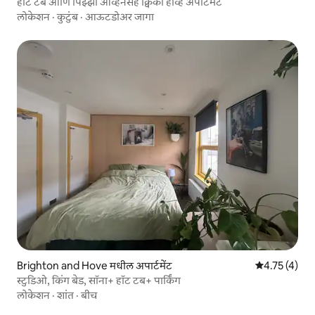
हॉट टब आणि पिझ्झा ओव्हनसह क्विर्की होव्ह अपार्टमेंट
लोकेशन
·
कुटुंब
·
आऊटडोअर जागा
Brighton and Hove मधील अपार्टमेंट
5 पैकी 4.75 सरास
4.75 (4)
स्टुडिओ, किंग बेड, सॉना+ हॉट टब+ पार्किंग
लोकेशन
·
शांत
·
बीच