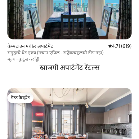
केम्पटाउन मधील अपार्टमेंट
5 पैकी 4.71 सरासरी
4.71 (619)
समुद्राचे थेट दृश्य (मचान एप्रिल - सप्टेंबरबद्दलची टीप पहा)
मूल्य
·
कुटुंब
·
लाँड्री
खाजगी अपार्टमेंट रेंटल्स
गेस्ट फेव्हरेट
गेस्ट फेव्हरेट