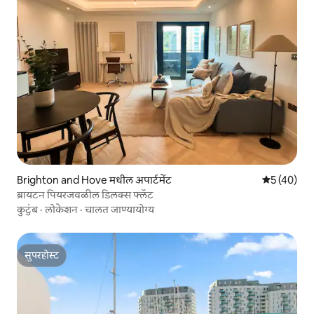
Brighton and Hove मधील अपार्टमेंट
5 पैकी 5 सरासर
5 (40)
ब्रायटन पियरजवळील डिलक्स फ्लॅट
कुटुंब
·
लोकेशन
·
चालत जाण्यायोग्य
सुपरहोस्ट
सुपरहोस्ट