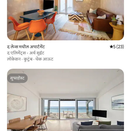
द लेन्स मधील अपार्टमेंट
5 पैकी 5 सरासर
5 (23)
द एलिमेंट्स - अर्थ सुईट
लोकेशन
·
कुटुंब
·
चेक आऊट
सुपरहोस्ट
सुपरहोस्ट