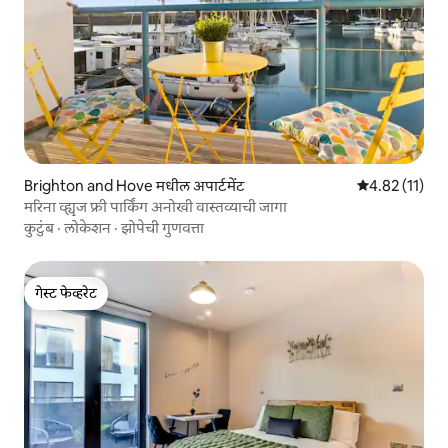
Brighton and Hove मधील अपार्टमेंट
5 पैकी 4.82 सरासर
4.82 (11)
मरिना व्ह्यूज फ्री पार्किंग अनोखी वास्तव्याची जागा
कुटुंब
·
लोकेशन
·
झोपेची गुणवत्ता
गेस्ट फेव्हरेट
गेस्ट फेव्हरेट