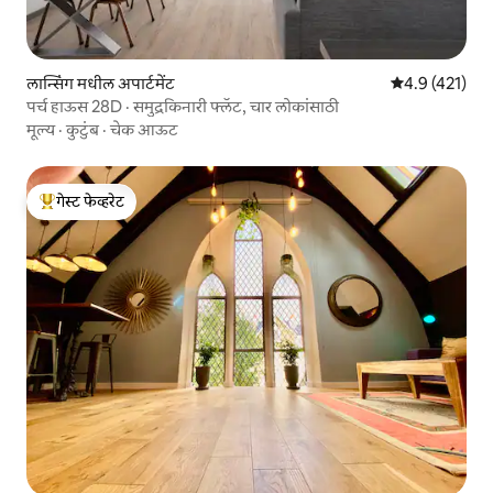
लान्सिंग मधील अपार्टमेंट
5 पैकी 4.9 सरासरी
4.9 (421)
पर्च हाऊस 28D · समुद्रकिनारी फ्लॅट, चार लोकांसाठी
मूल्य
·
कुटुंब
·
चेक आऊट
गेस्ट फेव्हरेट
टॉप गेस्ट फेव्हरेट