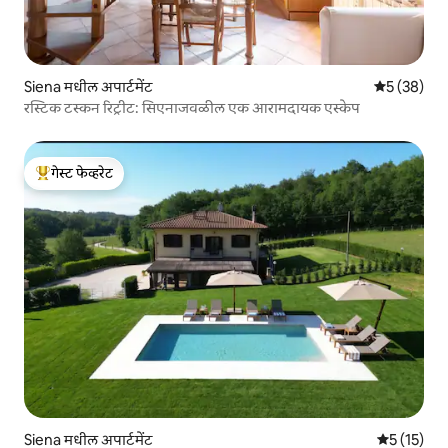
Siena मधील अपार्टमेंट
5 पैकी 5 सरासर
5 (38)
रस्टिक टस्कन रिट्रीट: सिएनाजवळील एक आरामदायक एस्केप
गेस्ट फेव्हरेट
टॉप गेस्ट फेव्हरेट
Siena मधील अपार्टमेंट
5 पैकी 5 सरास
5 (15)