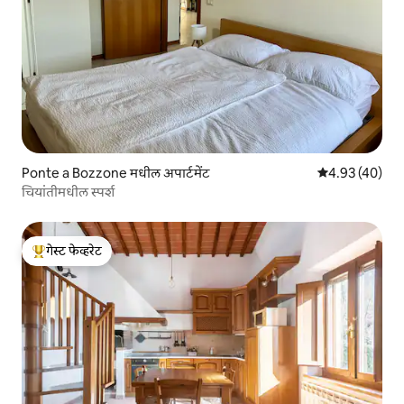
Ponte a Bozzone मधील अपार्टमेंट
5 पैकी 4.93 सरासर
4.93 (40)
चियांतीमधील स्पर्श
गेस्ट फेव्हरेट
टॉप गेस्ट फेव्हरेट