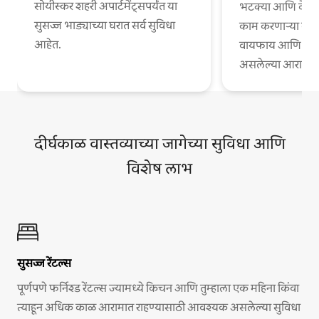
सोयीस्कर शहरी अपार्टमेंट्सपर्यंत या
भटक्या आणि वेगळ्
सुसज्ज भाड्याच्या घरात सर्व सुविधा
काम करणाऱ्या व्या
आहेत.
वायफाय आणि काम
असलेल्या आरामदायी
दीर्घकाळ वास्तव्याच्या जागेच्या सुविधा आणि
विशेष लाभ
सुसज्ज रेंटल्स
पूर्णपणे फर्निश्ड रेंटल्स ज्यामध्ये किचन आणि तुम्हाला एक महिना किंवा
त्याहून अधिक काळ आरामात राहण्यासाठी आवश्यक असलेल्या सुविधा