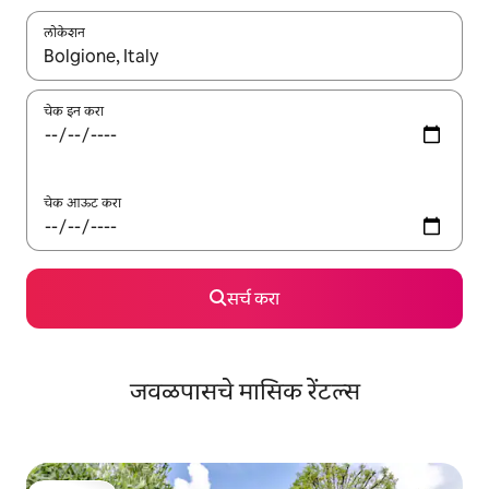
लोकेशन
जेव्हा परिणाम उपलब्ध असतील, तेव्हा वरच्या आणि खाली बाणांच्या किजसह नेव्हिगेट
चेक इन करा
चेक आऊट करा
सर्च करा
जवळपासचे मासिक रेंटल्स