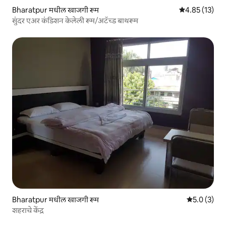
Bharatpur मधील खाजगी रूम
5 पैकी 4.85 सरासर
4.85 (13)
सुंदर एअर कंडिशन केलेली रूम/अटॅच्ड बाथरूम
Bharatpur मधील खाजगी रूम
5 पैकी 5.0 सरास
5.0 (3)
शहराचे केंद्र