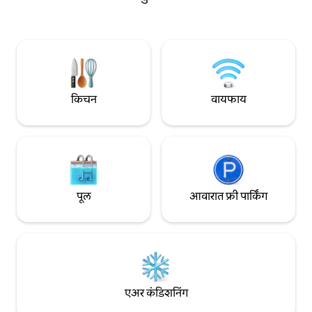
तुमचे वास्तव्य घरापासून दूर असलेल्या घरासारखे
निवासस्थाने आहेत, ज्य
वाटेल याची खात्री करण्यासाठी नेहमीच येथे आहोत.
सुनिश्चित होते. आमच्य
आमच्यासोबत राहण्याचे एक विशेष आकर्षण म्हणजे
नॅशनल पार्कचे मूळ सौंद
आमचा प्रिय पाळीव पग नावाचा कुत्रा, एक मैत्रीपूर्ण,
सफारी टूर्स आयोजित करत
खेळकर आणि सौम्य साथीदार जो गेस्ट्सवर प्रेम
निसर्गाच्या अद्भुत गोष्टी
करतो.
शकता.
किचन
वायफाय
पूल
आवारात फ्री पार्किंग
एअर कंडिशनिंग