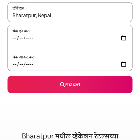
लोकेशन
जेव्हा परिणाम उपलब्ध असतील, तेव्हा वरच्या आणि खाली बाणांच्या किजसह नेव्हिगेट
चेक इन करा
चेक आऊट करा
सर्च करा
Bharatpur मधील व्हेकेशन रेंटल्सच्या