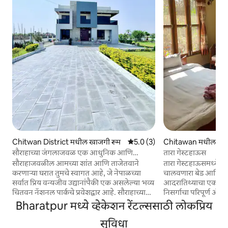
Chitwan District मधील खाजगी रूम
5 पैकी 5.0 सरासरी रेटिंग, 3 रिव्ह्यूज
5.0 (3)
Chitawan मधील खाज
सौराहाच्या जंगलाजवळ एक आधुनिक आणि
तारा गेस्टहाऊस
आरामदायक होमस्टे.
सौराहाजवळील आमच्या शांत आणि ताजेतवाने
तारा गेस्टहाऊसमध्ये तु
करणाऱ्या घरात तुमचे स्वागत आहे, जे नेपाळच्या
चालवणारा बेड आणि ब्रे
सर्वात प्रिय वन्यजीव उद्यानांपैकी एक असलेल्या भव्य
आदरातिथ्याचा एक उ
चितवन नॅशनल पार्कचे प्रवेशद्वार आहे. सौराहाच्या
निसर्गाचा परिपूर्ण ॲक्
मध्यभागापासून काही मिनिटांच्या अंतरावर शांत,
जीवनाच्या अस्सल लयीं
Bharatpur मध्ये व्हेकेशन रेंटल्ससाठी लोकप्रिय
हिरव्यागार परिसरात वसलेले. आम्ही जोशी जोडपे
गेस्टहाऊसमध्ये फंक्श
आहोत, तुमचे मैत्रीपूर्ण आणि लक्ष देणारे होस्ट्स,
सुविधा
विनामूल्य वायफाय अ