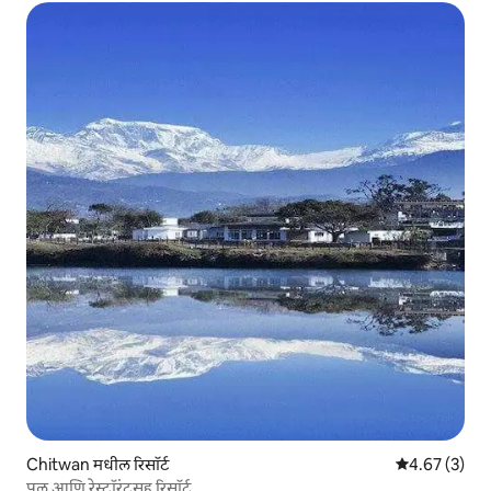
Chitwan मधील रिसॉर्ट
5 पैकी 4.67 सरास
4.67 (3)
पूल आणि रेस्टॉरंटसह रिसॉर्ट