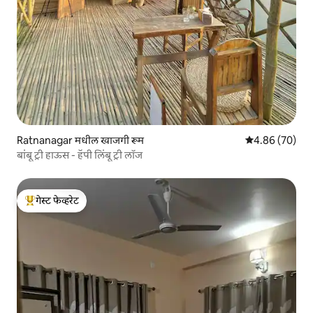
Ratnanagar मधील खाजगी रूम
5 पैकी 4.86 सरासरी
4.86 (70)
बांबू ट्री हाऊस - हॅपी लिंबू ट्री लॉज
गेस्ट फेव्हरेट
टॉप गेस्ट फेव्हरेट