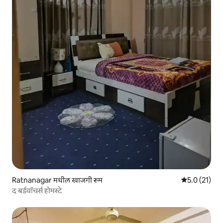
Ratnanagar मधील खाजगी रूम
5 पैकी 5.0 सरासर
5.0 (21)
द बर्डवॉचर्स होमस्टे