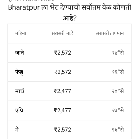
Bharatpur ला भेट देण्याची सर्वोत्तम वेळ कोणती
आहे?
महिना
सरासरी भाडे
सरासरी तापमान
जाने
₹2,572
१४°से
फेब्रु
₹2,572
१६°से
मार्च
₹2,477
२०°से
एप्रि
₹2,477
२३°से
मे
₹2,572
२५°से