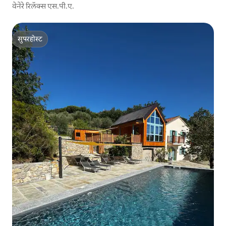
वेनेरे रिलॅक्स एस.पी.ए.
सुपरहोस्ट
सुपरहोस्ट