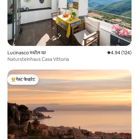
Lucinasco मधील घर
5 पैकी 4.94 सरासरी 
4.94 (124)
Natursteinhaus Casa Vittoria
गेस्ट फेव्हरेट
टॉप गेस्ट फेव्हरेट