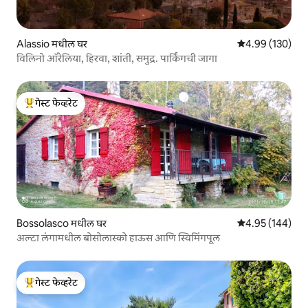
Alassio मधील घर
5 पैकी 4.99 सरासरी 
4.99 (130)
विलिनो ऑरेलिया, हिरवा, शांती, समुद्र. पार्किंगची जागा
गेस्ट फेव्हरेट
टॉप गेस्ट फेव्हरेट
Bossolasco मधील घर
5 पैकी 4.95 सरासरी 
4.95 (144)
अल्टा लंगामधील बोसोलास्को हाऊस आणि स्विमिंगपूल
गेस्ट फेव्हरेट
टॉप गेस्ट फेव्हरेट