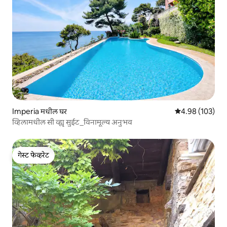
Imperia मधील घर
5 पैकी 4.98 सरासरी 
4.98 (103)
व्हिलामधील सी व्ह्यू सुईट_विनामूल्य अनुभव
गेस्ट फेव्हरेट
गेस्ट फेव्हरेट