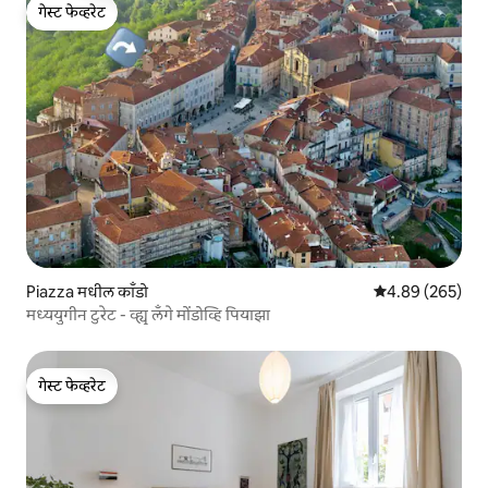
गेस्ट फेव्हरेट
गेस्ट फेव्हरेट
Piazza मधील काँडो
5 पैकी 4.89 सरासरी 
4.89 (265)
मध्ययुगीन टुरेट - व्ह्यू लँगे मोंडोव्हि पियाझा
गेस्ट फेव्हरेट
गेस्ट फेव्हरेट