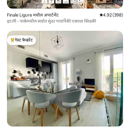
Finale Ligure मधील अपार्टमेंट
5 पैकी 4.92 सरासरी 
4.92 (398)
इटली - पार्कमधील सर्वात सुंदर गावांपैकी एकावर खिडकी
गेस्ट फेव्हरेट
टॉप गेस्ट फेव्हरेट