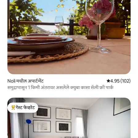
Noli मधील अपार्टमेंट
5 पैकी 4.95 सरासरी 
4.95 (102)
समुद्रापासून 1 किमी अंतरावर असलेले क्युबा कासा सॅली फ्री पार्क
गेस्ट फेव्हरेट
टॉप गेस्ट फेव्हरेट