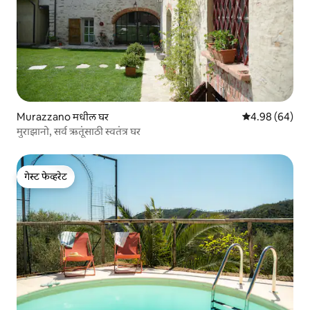
Murazzano मधील घर
5 पैकी 4.98 सरासरी
4.98 (64)
मुराझानो, सर्व ऋतूंसाठी स्वतंत्र घर
गेस्ट फेव्हरेट
गेस्ट फेव्हरेट