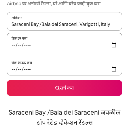
Airbnb वर अनोखी रेंटल्स, घरे आणि बरेच काही बुक करा
लोकेशन
जेव्हा परिणाम उपलब्ध असतील, तेव्हा वरच्या आणि खाली बाणांच्या किजसह नेव्हिगेट
चेक इन करा
चेक आऊट करा
सर्च करा
Saraceni Bay /Baia dei Saraceni जवळील
टॉप रेटेड व्हेकेशन रेंटल्स