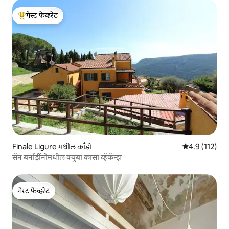
गेस्ट फेव्हरेट
टॉप गेस्ट फेव्हरेट
Finale Ligure मधील काँडो
5 पैकी 4.9 सरासरी
4.9 (112)
सॅन बर्नार्डीनोमधील क्युबा कासा व्हॅकॅन्झ
गेस्ट फेव्हरेट
गेस्ट फेव्हरेट