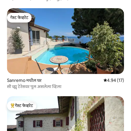
गेस्ट फेव्हरेट
गेस्ट फेव्हरेट
Sanremo मधील घर
5 पैकी 4.94 सरासर
4.94 (17)
सी व्ह्यू टेरेसवर पूल असलेला व्हिला
गेस्ट फेव्हरेट
टॉप गेस्ट फेव्हरेट