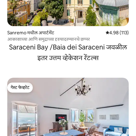
Sanremo मधील अपार्टमेंट
5 पैकी 4.98 सरासरी
4.98 (113)
आकाशाच्या आणि समुद्राच्या दृश्यादरम्यानचे छप्पर
Saraceni Bay /Baia dei Saraceni जवळील
इतर उत्तम व्हेकेशन रेंटल्स
गेस्ट फेव्हरेट
गेस्ट फेव्हरेट