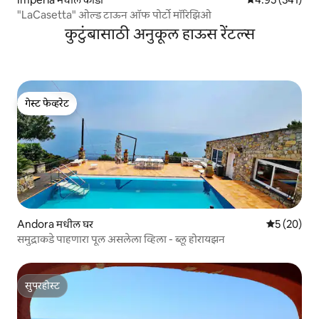
"LaCasetta" ओल्ड टाऊन ऑफ पोर्टो मॉरिझिओ
कुटुंबासाठी अनुकूल हाऊस रेंटल्स
गेस्ट फेव्हरेट
गेस्ट फेव्हरेट
Andora मधील घर
5 पैकी 5 सरासर
5 (20)
समुद्राकडे पाहणारा पूल असलेला व्हिला - ब्लू होरायझन
सुपरहोस्ट
सुपरहोस्ट