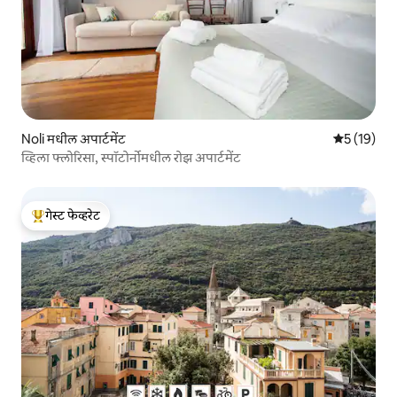
Noli मधील अपार्टमेंट
5 पैकी 5 सरासर
5 (19)
व्हिला फ्लोरिसा, स्पॉटोर्नोमधील रोझ अपार्टमेंट
गेस्ट फेव्हरेट
टॉप गेस्ट फेव्हरेट