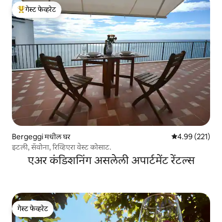
गेस्ट फेव्हरेट
टॉप गेस्ट फेव्हरेट
Bergeggi मधील घर
5 पैकी 4.99 सरासरी 
4.99 (221)
इटली, सॅवोना, रिव्हिएरा वेस्ट कोसाट.
एअर कंडिशनिंग असलेली अपार्टमेंट रेंटल्स
गेस्ट फेव्हरेट
गेस्ट फेव्हरेट