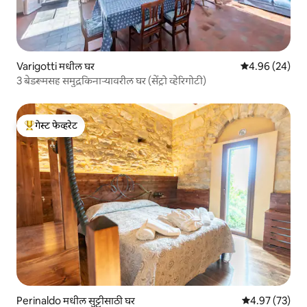
Varigotti मधील घर
5 पैकी 4.96 सरासरी
4.96 (24)
3 बेडरूमसह समुद्रकिनाऱ्यावरील घर (सेंट्रो व्हेरिगोटी)
गेस्ट फेव्हरेट
टॉप गेस्ट फेव्हरेट
Perinaldo मधील सुट्टीसाठी घर
5 पैकी 4.97 सरासर
4.97 (73)