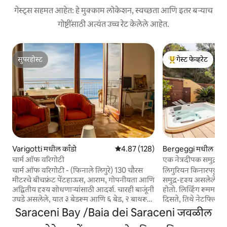
गेस्ट्स सहमत आहेत: हे मुक्काम लोकेशन, स्वच्छता आणि इतर बऱ्याच
गोष्टींसाठी अत्यंत उच्च रेट केलेले आहेत.
सुपरहोस्ट
गेस्ट फेव्हरेट
सुपरहोस्ट
टॉप गेस्ट फेव्हरेट
Varigotti मधील काँडो
5 पैकी 4.87 सरासरी रेटिंग, 128 रिव्ह्यूज
4.87 (128)
Bergeggi मधील काँड
चार्म ऑफ वरिगोटी
एक नेत्रदीपक समुद्राचे
चार्म ऑफ वरिगोटी - (फिनाले लिगुरे) 130 चौरस
लिगुरियन किनारपट्टीच्य
मीटरचे बीचफ्रंट पेंटहाऊस, आराम, गोपनीयता आणि
समुद्र-दृश्य असलेले घर,
अद्वितीय दृश्य शोधणाऱ्यांसाठी आदर्श. चारही बाजूंनी
होतो. लिव्हिंग रूममधून निळ्या क्षितिजाचे दृश्य
उघडे असलेले, यात ३ बेडरूम आणि ६ बेड, २ बाथरूम
दिसते, तिथे नेटफ्लिक
आणि २ बाल्कनी असलेले स्वयंपाकघर आणि
सुसज्ज स्वयंपाकघर आहे,
Saraceni Bay /Baia dei Saraceni जवळील
समुद्राकडे तोंड असलेला एक मोठा टेरेस आहे, जो
आणि आराम मिळतो. वाय-फाय, 2 बेडरूम्स आणि 1