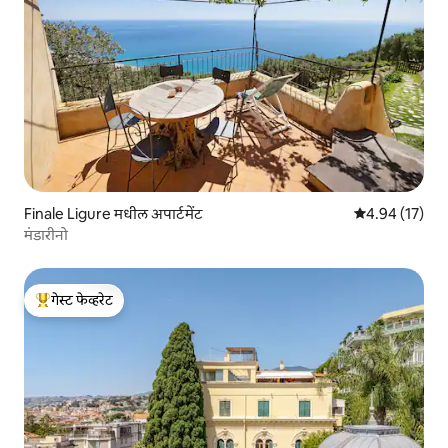
Finale Ligure मधील अपार्टमेंट
5 पैकी 4.94 सरासर
4.94 (17)
मंडारीनो
गेस्ट फेव्हरेट
टॉप गेस्ट फेव्हरेट