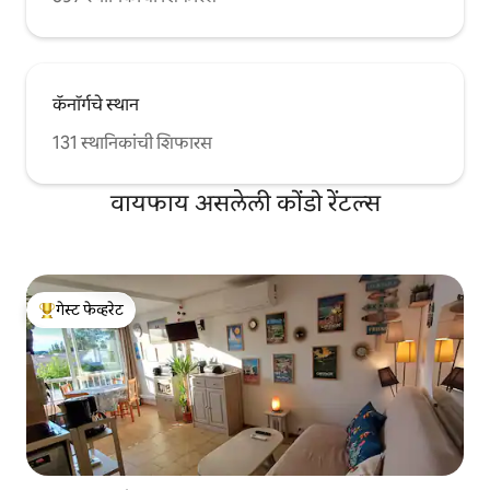
कॅनॉर्गचे स्थान
131 स्थानिकांची शिफारस
वायफाय असलेली कोंडो रेंटल्स
गेस्ट फेव्हरेट
टॉप गेस्ट फेव्हरेट