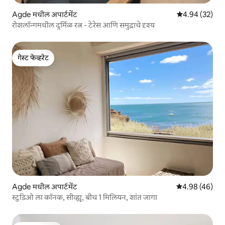
Agde मधील अपार्टमेंट
5 पैकी 4.94 सरासरी
4.94 (32)
रोशलॉन्गमधील दुर्मिळ रत्न - टेरेस आणि समुद्राचे दृश्य
गेस्ट फेव्हरेट
गेस्ट फेव्हरेट
Agde मधील अपार्टमेंट
5 पैकी 4.98 सरासरी
4.98 (46)
स्टुडिओ ला कॉनक, सीव्ह्यू, बीच 1 मिलियन, शांत जागा