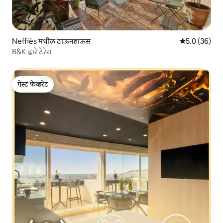
Neffiès मधील टाऊनहाऊस
5 पैकी 5.0 सरासर
5.0 (36)
B&K द्वारे टेरेस
गेस्ट फेव्हरेट
गेस्ट फेव्हरेट