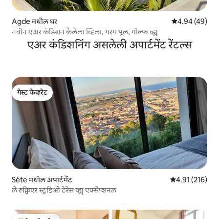
Agde मधील घर
5 पैकी 4.94 सरासरी
4.94 (49)
नवीन एअर कंडिशन केलेला व्हिला, गरम पूल, गोल्फ व्ह्यू
एअर कंडिशनिंग असलेली अपार्टमेंट रेंटल्स
गेस्ट फेव्हरेट
गेस्ट फेव्हरेट
Sète मधील अपार्टमेंट
5 पैकी 4.91 सरासरी
4.91 (216)
ले रुक्विएर स्टुडिओ टेरेस व्ह्यू एक्सेप्शनल