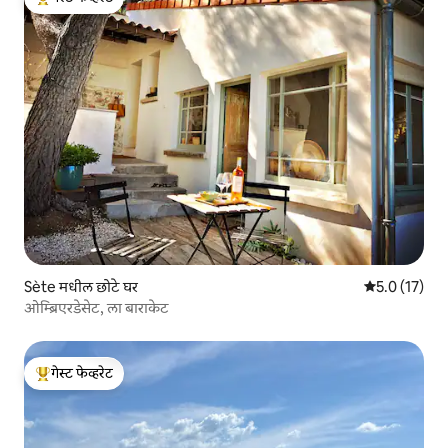
टॉप गेस्ट फेव्हरेट
Sète मधील छोटे घर
5 पैकी 5.0 सरासर
5.0 (17)
ओम्ब्रिएरडेसेट, ला बाराकेट
गेस्ट फेव्हरेट
टॉप गेस्ट फेव्हरेट