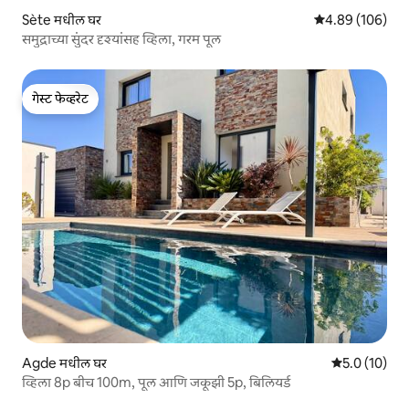
Sète मधील घर
5 पैकी 4.89 सरासरी 
4.89 (106)
समुद्राच्या सुंदर दृश्यांसह व्हिला, गरम पूल
गेस्ट फेव्हरेट
गेस्ट फेव्हरेट
Agde मधील घर
5 पैकी 5.0 सरासर
5.0 (10)
व्हिला 8p बीच 100m, पूल आणि जकूझी 5p, बिलियर्ड