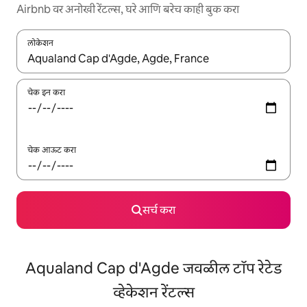
Airbnb वर अनोखी रेंटल्स, घरे आणि बरेच काही बुक करा
लोकेशन
जेव्हा परिणाम उपलब्ध असतील, तेव्हा वरच्या आणि खाली बाणांच्या किजसह नेव्हिगेट
चेक इन करा
चेक आऊट करा
सर्च करा
Aqualand Cap d'Agde जवळील टॉप रेटेड
व्हेकेशन रेंटल्स