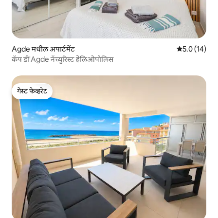
Agde मधील अपार्टमेंट
5 पैकी 5.0 सरासर
5.0 (14)
कॅप डी'Agde नॅच्युरिस्ट हेलिओपोलिस
गेस्ट फेव्हरेट
गेस्ट फेव्हरेट