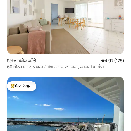
Sète मधील काँडो
5 पैकी 4.97 सरासरी 
4.97 (178)
60 चौरस मीटर, प्रशस्त आणि उजळ, लॉजिया, खाजगी पार्किंग
गेस्ट फेव्हरेट
टॉप गेस्ट फेव्हरेट