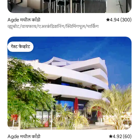
Agde मधील काँडो
5 पैकी 4.94 सरासरी 
4.94 (300)
व्ह्यूबोट/वायफाय/एअरकंडिशनिंग/स्विमिंगपूल/पार्किंग
गेस्ट फेव्हरेट
गेस्ट फेव्हरेट
Agde मधील काँडो
5 पैकी 4.92 सरासरी
4.92 (60)