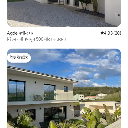
Agde मधील घर
5 पैकी 4.93 सरासरी
4.93 (28)
व्हिला - बीचपासून 500 मीटर अंतरावर
गेस्ट फेव्हरेट
गेस्ट फेव्हरेट