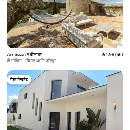
Armissan मधील घर
5 पैकी 4.98 सरासरी
4.98 (56)
ले मौलिन - मोहक आणि प्रतिष्ठा
गेस्ट फेव्हरेट
गेस्ट फेव्हरेट