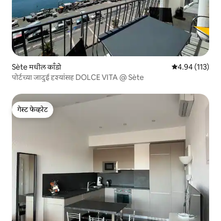
Sète मधील काँडो
5 पैकी 4.94 सरासरी
4.94 (113)
पोर्टच्या जादुई दृश्यांसह DOLCE VITA @ Sète
गेस्ट फेव्हरेट
गेस्ट फेव्हरेट