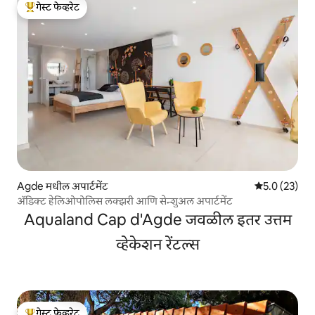
गेस्ट फेव्हरेट
टॉप गेस्ट फेव्हरेट
Agde मधील अपार्टमेंट
5 पैकी 5.0 सरासर
5.0 (23)
ॲडिक्ट हेलिओपोलिस लक्झरी आणि सेन्शुअल अपार्टमेंट
Aqualand Cap d'Agde जवळील इतर उत्तम
व्हेकेशन रेंटल्स
गेस्ट फेव्हरेट