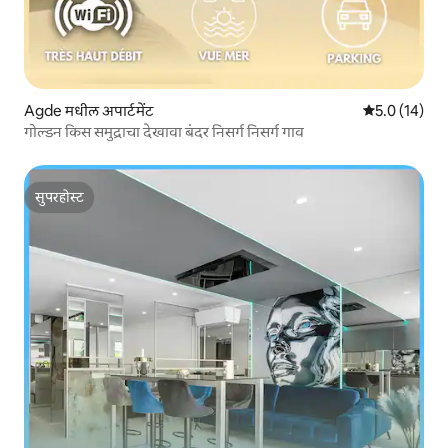
Agde मधील अपार्टमेंट
5 पैकी 5.0 सरासर
5.0 (14)
गोल्डन किस समुद्राचा देखावा बंदर निसर्ग निसर्ग गाव
सुपरहोस्ट
सुपरहोस्ट