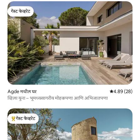
गेस्ट फेव्हरेट
गेस्ट फेव्हरेट
Agde मधील घर
5 पैकी 4.89 सरासरी
4.89 (28)
व्हिला युना – भूमध्यसागरीय मोहकपणा आणि अभिजातपणा
गेस्ट फेव्हरेट
टॉप गेस्ट फेव्हरेट