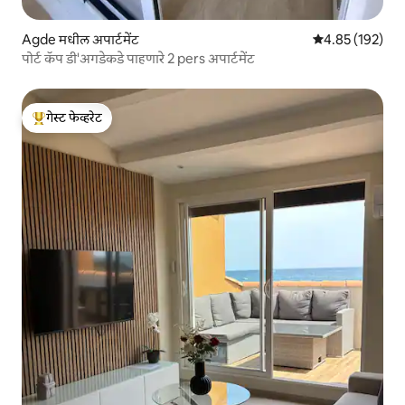
Agde मधील अपार्टमेंट
5 पैकी 4.85 सरासरी 
4.85 (192)
पोर्ट कॅप डी'अगडेकडे पाहणारे 2 pers अपार्टमेंट
गेस्ट फेव्हरेट
टॉप गेस्ट फेव्हरेट