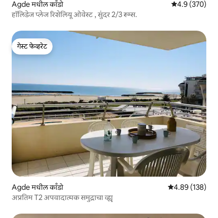
Agde मधील काँडो
5 पैकी 4.9 सरासरी 
4.9 (370)
हॉलिडेज प्लेज रिशेलियू ओवेस्ट , सुंदर 2/3 रूम्स.
गेस्ट फेव्हरेट
गेस्ट फेव्हरेट
Agde मधील काँडो
5 पैकी 4.89 सरासरी 
4.89 (138)
अप्रतिम T2 अपवादात्मक समुद्राचा व्ह्यू