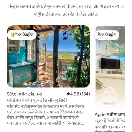
गेस्ट्स सहमत आहेत: हे मुक्काम लोकेशन, स्वच्छता आणि इतर बऱ्याच
गोष्टींसाठी अत्यंत उच्च रेट केलेले आहेत.
गेस्ट फेव्हरेट
गेस्ट फेव्हरेट
टॉप गेस्ट फेव्हरेट
गेस्ट फेव्हरेट
Sète मधील ट्रीहाऊस
5 पैकी 4.96 सरासरी रेटिंग, 134 रिव्ह्यूज
4.96 (134)
मच्छिमार केबिन पूल टेरेस सी व्ह्यू सिटी
माँट सेंट क्लेअरमधील जंगलाच्या मध्ये असलेल्या
एस्टेटवर वसलेले केबिन, ज्याच्या टेरेसवरून शहर,
Agde मधील अपार्टमें
बंदर आणि समुद्र दिसतो, 2 खाजगी जागांमध्ये
प्युएर हेलिओपोलिस - समुद
एकांतात वसलेले, ज्या जागा बाहेरील जिन्याद्वारे
व्हिलेज
कॅप डी'एग्डच्या नॅच्युर
जोडल्या गेल्या आहेत. खालचा मजला, बंद: 160-