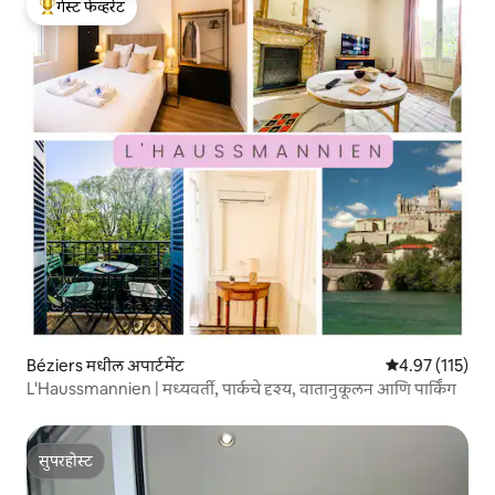
गेस्ट फेव्हरेट
टॉप गेस्ट फेव्हरेट
Béziers मधील अपार्टमेंट
5 पैकी 4.97 सरासरी
4.97 (115)
L'Haussmannien | मध्यवर्ती, पार्कचे दृश्य, वातानुकूलन आणि पार्किंग
सुपरहोस्ट
सुपरहोस्ट