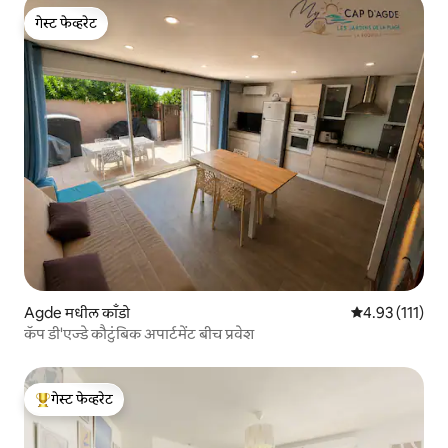
गेस्ट फेव्हरेट
गेस्ट फेव्हरेट
Agde मधील काँडो
5 पैकी 4.93 सरासरी
4.93 (111)
कॅप डी'एज्डे कौटुंबिक अपार्टमेंट बीच प्रवेश
गेस्ट फेव्हरेट
टॉप गेस्ट फेव्हरेट