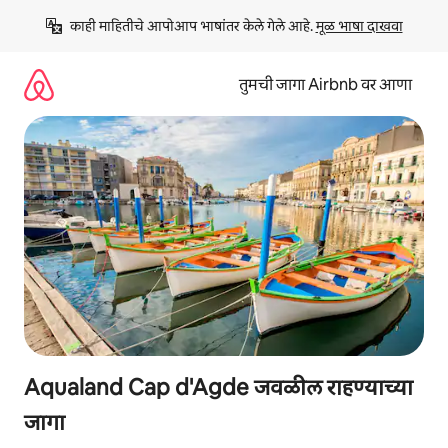
कंटेंटवर
काही माहितीचे आपोआप भाषांतर केले गेले आहे. 
मूळ भाषा दाखवा
जा
तुमची जागा Airbnb वर आणा
Aqualand Cap d'Agde जवळील राहण्याच्या
जागा