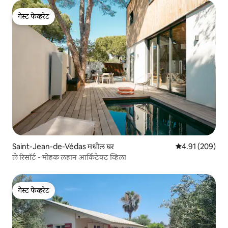
गेस्ट फेव्हरेट
गेस्ट फेव्हरेट
Saint-Jean-de-Védas मधील घर
5 पैकी 4.91 सरासरी 
4.91 (209)
ले रिसॉर्ट - मोहक लहान आर्किटेक्ट व्हिला
गेस्ट फेव्हरेट
गेस्ट फेव्हरेट