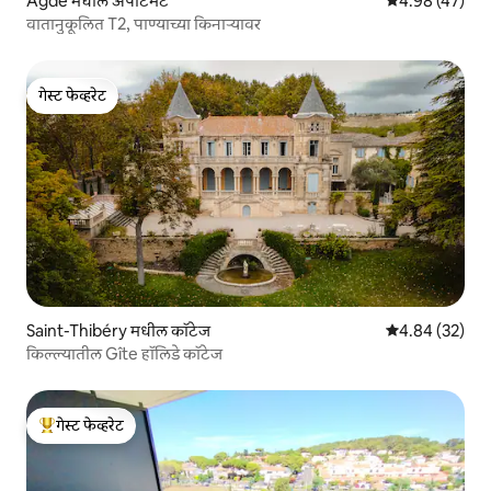
Agde मधील अपार्टमेंट
5 पैकी 4.98 सरासर
4.98 (47)
वातानुकूलित T2, पाण्याच्या किनाऱ्यावर
गेस्ट फेव्हरेट
गेस्ट फेव्हरेट
Saint-Thibéry मधील कॉटेज
5 पैकी 4.84 सरासरी
4.84 (32)
किल्ल्यातील Gîte हॉलिडे कॉटेज
गेस्ट फेव्हरेट
टॉप गेस्ट फेव्हरेट