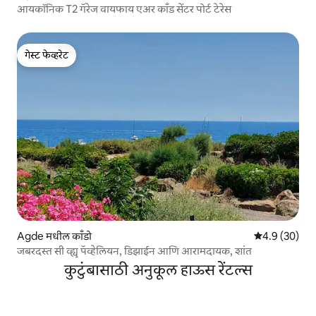
आयकॉनिक T2 गॅरेज वायफाय एअर काँड सेंटर पोर्ट टेरेस
गेस्ट फेव्हरेट
गेस्ट फेव्हरेट
Agde मधील काँडो
5 पैकी 4.9 सरासर
4.9 (30)
जबरदस्त सी व्ह्यू पॅव्हेलियन, डिझाईन आणि आरामदायक, शांत
कुटुंबासाठी अनुकूल हाऊस रेंटल्स