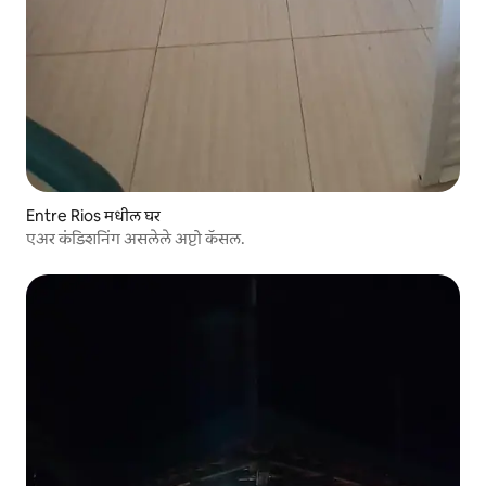
Entre Rios मधील घर
एअर कंडिशनिंग असलेले अप्टो कॅसल.