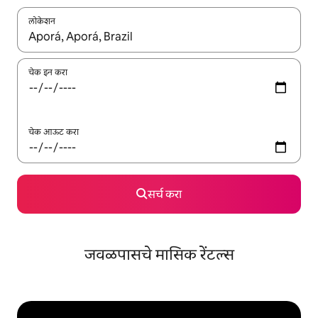
लोकेशन
जेव्हा परिणाम उपलब्ध असतील, तेव्हा वरच्या आणि खाली बाणांच्या किजसह नेव्हिगेट
चेक इन करा
चेक आऊट करा
सर्च करा
जवळपासचे मासिक रेंटल्स