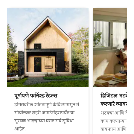
पूर्णपणे फर्निश्ड रेंटल्स
डिजिटल भटके आ
करणारे व्यावसा
डोंगरावरील शांततापूर्ण केबिन्सपासून ते
सोयीस्कर शहरी अपार्टमेंट्सपर्यंत या
भटक्या आणि वेगळ्
सुसज्ज भाड्याच्या घरात सर्व सुविधा
काम करणाऱ्या व्या
आहेत.
वायफाय आणि काम