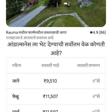
Rauma मधील फार्ममधील वास्तव्याची जागा
5 पैकी 4.9 सरासर
4.9 (86)
एल्डहाउस हे आत्म्याचे वास्तव्य आहे
आंडाल्सनेस ला भेट देण्याची सर्वोत्तम वेळ कोणती
आहे?
महिना
सरासरी भाडे
सरासरी तापमान
जाने
₹9,510
२°से
फेब्रु
₹11,507
२°से
मार्च
₹11,697
४°से