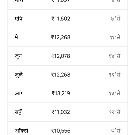
एप्रि
₹11,602
७°से
मे
₹12,268
११°से
जून
₹12,078
१४°से
जुलै
₹12,268
१६°से
ऑग
₹13,219
१५°से
सप्टें
₹11,032
१२°से
ऑक्टो
₹10,556
८°से