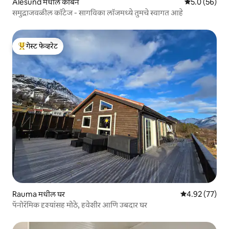
Ålesund मधील केबिन
5 पैकी 5.0 सरासर
5.0 (56)
समुद्राजवळील कॉटेज - सागविका लॉजमध्ये तुमचे स्वागत आहे
गेस्ट फेव्हरेट
टॉप गेस्ट फेव्हरेट
Rauma मधील घर
5 पैकी 4.92 सरासर
4.92 (77)
पॅनोरॅमिक दृश्यांसह मोठे, हवेशीर आणि उबदार घर