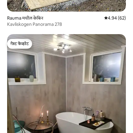
Rauma मधील केबिन
5 पैकी 4.94 सरासरी
4.94 (62)
Kavliskogen Panorama 278
गेस्ट फेव्हरेट
गेस्ट फेव्हरेट