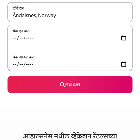
लोकेशन
जेव्हा परिणाम उपलब्ध असतील, तेव्हा वरच्या आणि खाली बाणांच्या किजसह नेव्हिगेट
चेक इन करा
चेक आऊट करा
सर्च करा
आंडाल्सनेस मधील व्हेकेशन रेंटल्सच्या