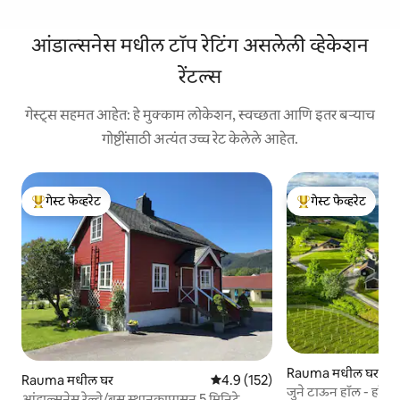
आंडाल्सनेस मधील टॉप रेटिंग असलेली व्हेकेशन
रेंटल्स
गेस्ट्स सहमत आहेत: हे मुक्काम लोकेशन, स्वच्छता आणि इतर बऱ्याच
गोष्टींसाठी अत्यंत उच्च रेट केलेले आहेत.
गेस्ट फेव्हरेट
गेस्ट फेव्हरेट
टॉप गेस्ट फेव्हरेट
टॉप गेस्ट फेव्हरेट
Rauma मधील घर
Rauma मधील घर
5 पैकी 4.9 सरासरी रेटिंग, 152 रिव्ह्यूज
4.9 (152)
जुने टाऊन हॉल - हॉक गा
आंडाल्सनेस रेल्वे/बस स्थानकापासून 5 मिनिटे,