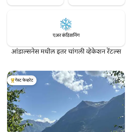
एअर कंडिशनिंग
आंडाल्सनेस मधील इतर चांगली व्हेकेशन रेंटल्स
गेस्ट फेव्हरेट
टॉप गेस्ट फेव्हरेट