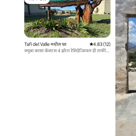
गेस्ट फेव्हरेट
Tafí del Valle मधील घर
5 पैकी 4.83 सरासरी रेटिंग, 12
4.83 (12)
क्युबा कासा कॅक्टस 4 झोना रेसिडेन्शियल डी ताफी
डेल व्हॅले