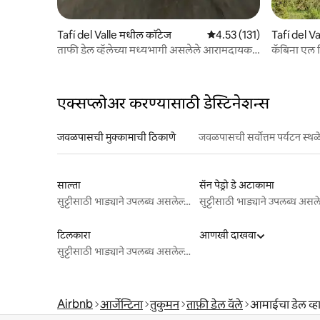
Tafí del Valle मधील कॉटेज
5 पैकी 4.53 सरासरी रेटिंग, 131
4.53 (131)
Tafí del V
ताफी डेल व्हॅलेच्या मध्यभागी असलेले आरामदायक
कॅबिना एल 
घर
शांतता
एक्सप्लोअर करण्यासाठी डेस्टिनेशन्स
जवळपासची मुक्कामाची ठिकाणे
जवळपासची सर्वोत्तम पर्यटन स्थळ
साल्ता
सॅन पेड्रो डे अटाकामा
सुट्टीसाठी भाड्याने उपलब्ध असलेल्या जागा
टिलकारा
आणखी दाखवा
सुट्टीसाठी भाड्याने उपलब्ध असलेल्या जागा
Airbnb
आर्जेन्टिना
तुकुमन
ताफ़ी डेल वॅले
आमाईचा डेल व्हा