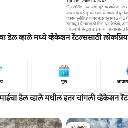
Tafí del Valle मधील घर
ह कुंपण असलेली प्रॉपर्टी. आराम
CasaVid - खाजगी बुटीक शॅले आणि स्
शांत जागा. कोणत्याही पार्टीज किंवा
360view
कासा विड हे तुमचे स्वतःचे खाजगी बुटी
ांच्या ग्रुप्सना परवानगी नाही.
एक्सक्लुझिव्ह वापर पद्धतीनुसार 2 ते 6 ग
सामावून घेण्यासाठी डिझाइन केलेले, आम्
की ला अँगोस्टुरा डाईकच्या वाऱ्यासोबत न
शांततापूर्ण सहवास असेल. आमच्या ड्राय 
 डेल व्हाले मध्ये व्हेकेशन रेंटल्ससाठी लोकप्रिय
दिवस संपवण्याची, व्हर्लपूलमध्ये डुबकी 
किंवा न्युनोर्को टेकडीच्या व्ह्यूपॉइंटवरून सू
पाहण्याची कल्पना करा. आमच्याकडे वि
प्रादेशिक गॅस्ट्रोनॉमिक ऑफर आणि होमम
आणि उच्च-उंचीचे वाइन कावा चवण्यास
ाय
पूल
आवारात 
ाईचा डेल व्हाले मधील इतर चांगली व्हेकेशन रेंट
गेस्ट फेव्हरेट