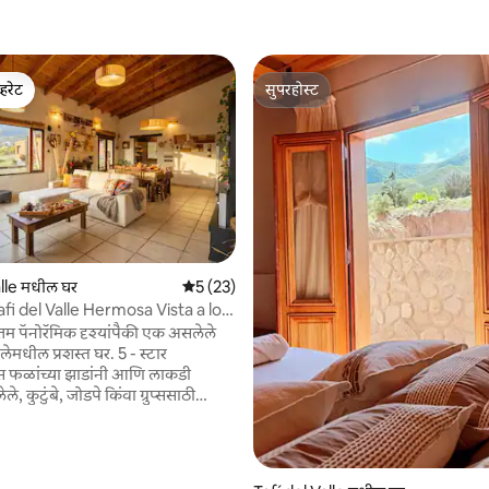
्हरेट
सुपरहोस्ट
व्हरेट
सुपरहोस्ट
 रिव्ह्यूज
alle मधील घर
5 पैकी 5 सरासरी रेटिंग, 23 रिव्ह्यूज
5 (23)
fi del Valle Hermosa Vista a los
ोत्तम पॅनोरॅमिक दृश्यांपैकी एक असलेले
मधील प्रशस्त घर. 5 - स्टार
्स फळांच्या झाडांनी आणि लाकडी
े, कुटुंबे, जोडपे किंवा ग्रुप्ससाठी
िक वायफाय,
 नेटफ्लिक्स, कव्हर केलेले बार्बेक्यू,
ब्लँकेट्स आणि हीटिंग. गॅरेज आणि