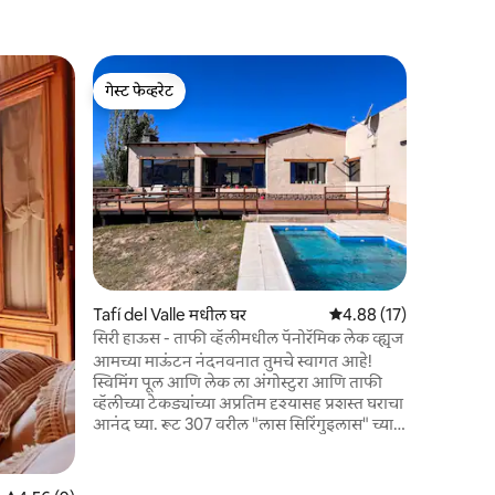
Ampimpa 
गेस्ट फेव्हरेट
गेस्ट फे
लॉस अँटिग
गेस्ट फेव्हरेट
टॉप गेस्ट फ
निसर्गाच्या
खाजगी बाथ
दृश्ये. विश्
येण्यासाठी
स्पॅनिश, इंग्रज
मध्यभागी, 
स्वयंपाकघर
सुसज्ज बंग
होण्यासाठी
Tafí del Valle मधील घर
5 पैकी 4.88 सरासरी रेटिंग, 1
4.88 (17)
इंग्रजी आण
सिरी हाऊस - ताफी व्हॅलीमधील पॅनोरॅमिक लेक व्ह्यूज
आमच्या माऊंटन नंदनवनात तुमचे स्वागत आहे!
स्विमिंग पूल आणि लेक ला अंगोस्टुरा आणि ताफी
व्हॅलीच्या टेकड्यांच्या अप्रतिम दृश्यासह प्रशस्त घराचा
आनंद घ्या. रूट 307 वरील "लास सिरिंगुइलास" च्या
खाजगी आसपासच्या परिसरात स्थित, ते
टुकुमनमधील दोन सुप्रसिद्ध पर्यटन केंद्रांच्या दरम्यान
स्थित आहे: ताफी डेल व्हॅले आणि एल मोलर.