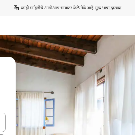
काही माहितीचे आपोआप भाषांतर केले गेले आहे. 
मूळ भाषा दाखवा
ा किजसह नेव्हिगेट करा किंवा स्पर्शाने स्वाइप जेश्चर्स वापरून एक्सप्लोर करा.