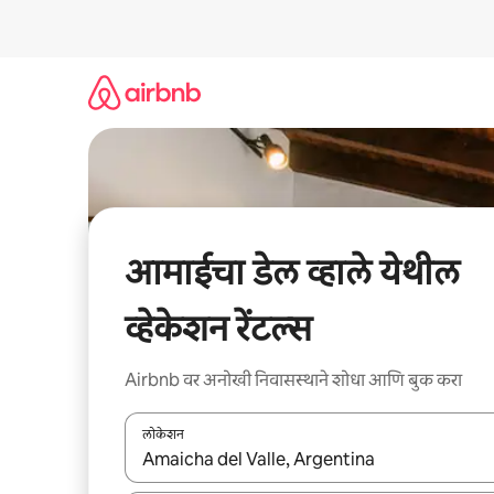
कंटेंटवर
जा
आमाईचा डेल व्हाले येथील
व्हेकेशन रेंटल्स
Airbnb वर अनोखी निवासस्थाने शोधा आणि बुक करा
लोकेशन
जेव्हा परिणाम उपलब्ध असतील, तेव्हा वरच्या आणि खाली बाणांच्य