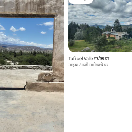
गेस्ट फेव्हरेट
 रिव्ह्यूज
Tafí del Valle मधील घर
माझ्या आजी मामेलाचे घर