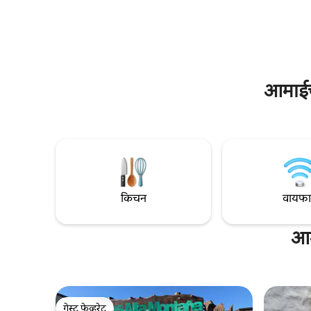
असलेली लिव्हिंग–डायनिंग रूम आणि भरपूर
सुरक्षिततेस
पार्किंगची सुविधा आहे. पूर्ण गोपनीयतेसह निसर्गाचा
करण्यासाठी 
आनंद घेण्यासाठी आणि आराम करण्यासाठी एक
अल्पवयीन मुल
आदर्श जागा.
आमाईचा
किचन
वायफ
आम
गेस्ट फेव्हरेट