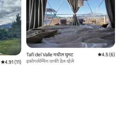
Tafí del Valle मधील घुमट
5 पैकी 4.5 सरासरी रेटिंग, 
4.5 (6)
इकोगलॅम्पिंग ताफी डेल व्हॅले
5 पैकी 4.91 सरासरी रेटिंग, 11 रिव्ह्यूज
4.91 (11)