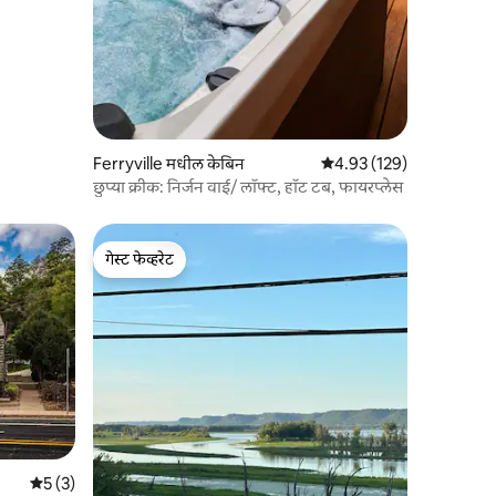
Ferryville मधील केबिन
5 पैकी 4.93 सरासरी रेटिंग, 12
4.93 (129)
छुप्या क्रीक: निर्जन वाई/ लॉफ्ट, हॉट टब, फायरप्लेस
गेस्ट फेव्हरेट
गेस्ट फेव्हरेट
5 पैकी 5 सरासरी रेटिंग, 3 रिव्ह्यूज
5 (3)