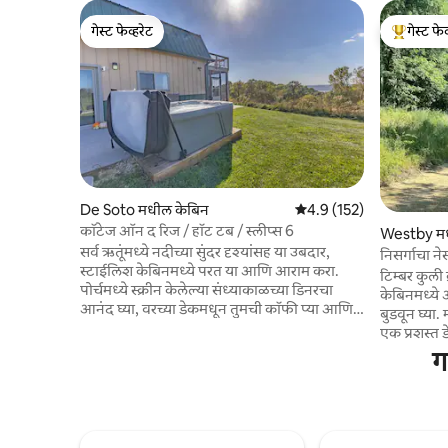
गेस्ट फेव्हरेट
गेस्ट फेव
गेस्ट फेव्हरेट
टॉप गेस्ट फे
De Soto मधील केबिन
5 पैकी 4.9 सरासरी रेटिंग, 152
4.9 (152)
कॉटेज ऑन द रिज / हॉट टब / स्लीप्स 6
Westby मध
सर्व ऋतूंमध्ये नदीच्या सुंदर दृश्यांसह या उबदार,
निसर्गाचा नेस
स्टाईलिश केबिनमध्ये परत या आणि आराम करा.
टिम्बर कुली
पोर्चमध्ये स्क्रीन केलेल्या संध्याकाळच्या डिनरचा
केबिनमध्ये 
आनंद घ्या, वरच्या डेकमधून तुमची कॉफी प्या आणि
बुडवून घ्या.
लक्झरी हॉट टबमध्ये आराम करा! ही लॉफ्ट स्टाईल
एक प्रशस्त 
केबिन 2020 मध्ये तयार केली गेली होती आणि त्यात
प्रकारच्या वन
ग
6 गेस्ट्सपर्यंत झोपण्याची जागा आहे, ज्यात किंग बेड,
करतात. प्रॉ
पूर्ण आकाराचा बेड आणि पूर्ण आकाराचे फ्युटन आहे.
आणि प्रत्येक
तुम्ही डी सोटो आणि लॅन्सिंग एरियापासून काही
वातावरणात त
मिनिटांच्या अंतरावर आणि ला क्रॉस एरियापासून
असंख्य पक्षी
फक्त 30 मिनिटांच्या अंतरावर असाल! Rentals
ज्यांना लाईन