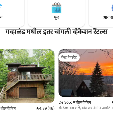
क उत्तम मनोरंजन आहे. निसर्गाच्या
कुटुंब आणि मित्रमैत्रिणींसह गेटअवेद्वारे
हा.
ाय
पूल
आवारात 
गव्हाळंड मधील इतर चांगली व्हेकेशन रेंटल्स
गेस्ट फेव्हरेट
गेस्ट फेव्हरेट
De Soto मधील केबिन
5
रस्टिक रिज शॅले, हॉट टब आणि अप्रतिम 
धील केबिन
5 पैकी 4.89 सरासरी रेटिंग, 46 रिव्ह्यूज
4.89 (46)