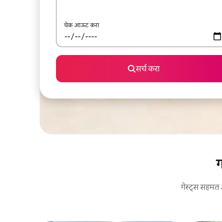
चेक आऊट करा
सर्च करा
ग
गेस्ट्स सहमत 