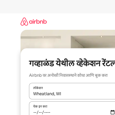
कंटेंटवर
जा
गव्हाळंड येथील व्हेकेशन रेंटल
Airbnb वर अनोखी निवासस्थाने शोधा आणि बुक करा
लोकेशन
जेव्हा परिणाम उपलब्ध असतील, तेव्हा वरच्या आणि खाली बाणांच्य
चेक इन करा