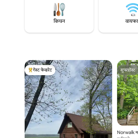
Justin Time वर हॉट टब्स असलेल्या सर्व 7
फिशिंग हा ए
प्रॉपर्टीज पहा.
सानिध्यात र
किचन
वायफ
गेस्ट फेव्हरेट
सुपरहोस्ट
टॉप गेस्ट फेव्हरेट
सुपरहोस्ट
Norwalk म