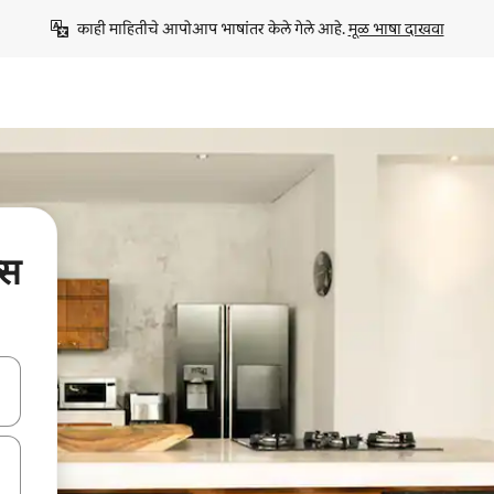
काही माहितीचे आपोआप भाषांतर केले गेले आहे. 
मूळ भाषा दाखवा
्स
ा किजसह नेव्हिगेट करा किंवा स्पर्शाने स्वाइप जेश्चर्स वापरून एक्सप्लोर करा.