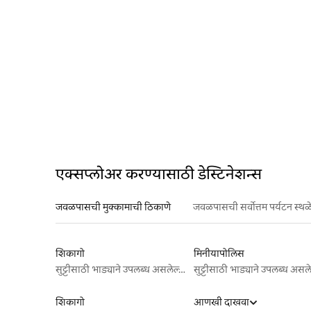
एक्सप्लोअर करण्यासाठी डेस्टिनेशन्स
जवळपासची मुक्कामाची ठिकाणे
जवळपासची सर्वोत्तम पर्यटन स्थळ
शिकागो
मिनीयापोलिस
सुट्टीसाठी भाड्याने उपलब्ध असलेल्या जागा
शिकागो
आणखी दाखवा