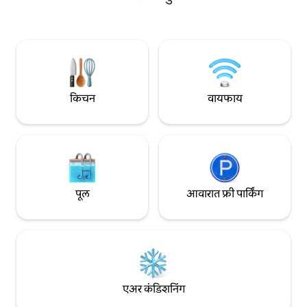
आनंद घेण्यासाठी योग्य ठिकाण आहे. सर्व आधुनिक
उन्हाळ्यात फक्त शनिवा
सुविधा आणि सुविधांसह अपडेट केलेले, लेक नेस्ट हे
बुकिंग्ज. मोठ्या ग्रु
बोटिंग, मासेमारी, हायकिंग, वाईनरीज तपासण्यासाठी
निवासस्थाने उपलब्ध आ
किंवा सुंदर उद्यानांना भेट देण्यासाठी आदर्श लोकेशन
आम्हाला मेसेज करा
आहे.
किचन
वायफाय
पूल
आवारात फ्री पार्किंग
एअर कंडिशनिंग