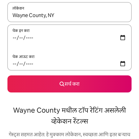
लोकेशन
जेव्हा परिणाम उपलब्ध असतील, तेव्हा वरच्या आणि खाली बाणांच्या किजसह नेव्हिगेट
चेक इन करा
चेक आऊट करा
सर्च करा
Wayne County मधील टॉप रेटिंग असलेली
व्हेकेशन रेंटल्स
गेस्ट्स सहमत आहेत: हे मुक्काम लोकेशन, स्वच्छता आणि इतर बऱ्याच