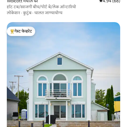
Wolcott मधील घर
5 पैकी 4.94 सरासरी
4.94 (68)
हॉट टब/खाजगी बीच/पोर्ट बे/लेक ऑन्टारियो
लोकेशन
·
कुटुंब
·
चालत जाण्यायोग्य
गेस्ट फेव्हरेट
टॉप गेस्ट फेव्हरेट