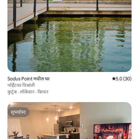
Sodus Point मधील घर
5 पैकी 5.0 सरासर
5.0 (30)
पॉईंटवर विश्रांती
कुटुंब
·
लोकेशन
·
किचन
सुपरहोस्ट
सुपरहोस्ट