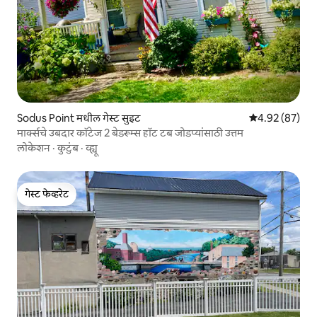
Sodus Point मधील गेस्ट सुइट
5 पैकी 4.92 सरासरी
4.92 (87)
मार्क्सचे उबदार कॉटेज 2 बेडरूम्स हॉट टब जोडप्यांसाठी उत्तम
लोकेशन
·
कुटुंब
·
व्ह्यू
गेस्ट फेव्हरेट
गेस्ट फेव्हरेट