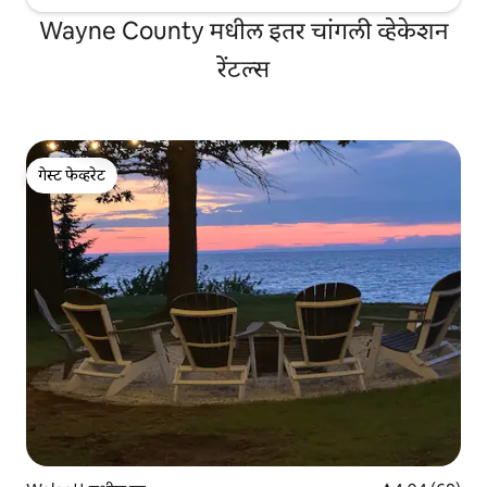
Wayne County मधील इतर चांगली व्हेकेशन
रेंटल्स
गेस्ट फेव्हरेट
गेस्ट फेव्हरेट