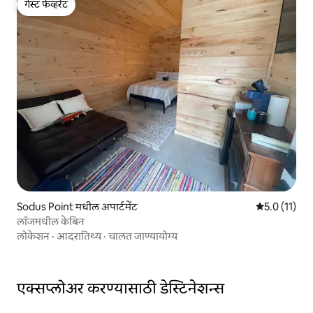
गेस्ट फेव्हरेट
गेस्ट फेव्हरेट
Sodus Point मधील अपार्टमेंट
5 पैकी 5.0 सरासर
5.0 (11)
लॉजमधील केबिन
लोकेशन
·
आदरातिथ्य
·
चालत जाण्यायोग्य
एक्सप्लोअर करण्यासाठी डेस्टिनेशन्स