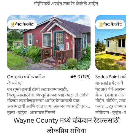
गोष्टींसाठी अत्यंत उच्च रेट केलेले आहेत.
गेस्ट फेव्हरेट
गेस्ट फेव्हरेट
टॉप गेस्ट फेव्हरेट
टॉप गेस्ट फेव्हरेट
Ontario मधील कॉटेज
5 पैकी 5.0 सरासरी रेटिंग, 125 रिव्ह्यूज
5.0 (125)
Sodus Point मधील 
लेक नेस्ट
बायसाईड गेटअवे
जर तुम्ही तुमची टोपी लटकवण्यासाठी,
गेटअवे येथे आराम करा, 
विरंगुळ्यासाठी आणि सूर्यप्रकाश पाहण्यासाठी आणि
बेच्या दृश्यांचा आनंद घ्
मोठ्या श्वासोच्छ्वासाचा आनंद घेण्यासाठी एक
गोइंग, बोटिंग, सफरचंद
आरामदायी आणि शांत जागा अनुभवण्यासाठी एक
फक्त... दूर जाण्यासाठी
सुंदर रिट्रीट शोधत असाल तर - लेक नेस्ट
गोल्फ क्लबला लागून. 
मूल्य
·
कुटुंब
·
आसपास फिरणे
लोकेशन
·
कुटुंब
·
जवळ
तुमच्यासाठी आहे! रोचेस्टरपासून काही मिनिटांच्या
चिमनी ब्लफ स्टेट पार
Wayne County मध्ये व्हेकेशन रेंटल्ससाठी
अंतरावर आणि दुकाने, स्टोअर्स आणि रेस्टॉरंट्सच्या
आणि खाजगी तलावाचा ॲ
जवळ - हे कंट्री कॉटेज सुंदर लेक ऑन्टारियोचा
ड्राईव्ह. (सर्व ॲक्सेसस
लोकप्रिय सुविधा