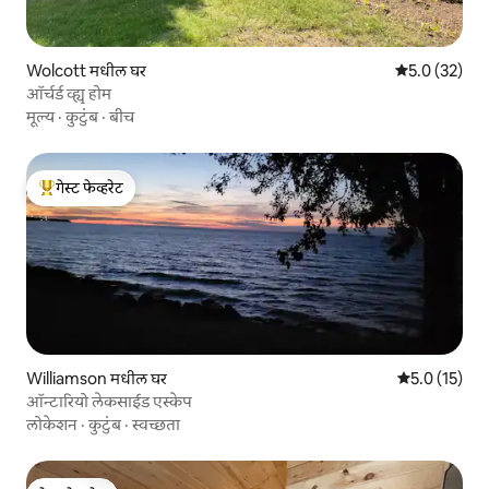
Wolcott मधील घर
5 पैकी 5.0 सरासर
5.0 (32)
ऑर्चर्ड व्ह्यू होम
मूल्य
·
कुटुंब
·
बीच
गेस्ट फेव्हरेट
टॉप गेस्ट फेव्हरेट
Williamson मधील घर
5 पैकी 5.0 सरासर
5.0 (15)
ऑन्टारियो लेकसाईड एस्केप
लोकेशन
·
कुटुंब
·
स्वच्छता