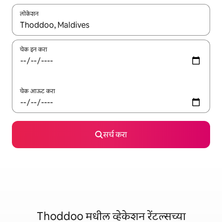
लोकेशन
जेव्हा परिणाम उपलब्ध असतील, तेव्हा वरच्या आणि खाली बाणांच्या किजसह नेव्हिगेट
चेक इन करा
चेक आऊट करा
सर्च करा
Thoddoo मधील व्हेकेशन रेंटल्सच्या