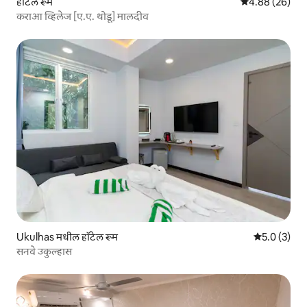
हॉटेल रूम
5 पैकी 4.88 सरासरी
4.88 (26)
कराआ व्हिलेज [ए.ए. थोडू] मालदीव
Ukulhas मधील हॉटेल रूम
5 पैकी 5.0 सरास
5.0 (3)
सनवे उकुल्हास