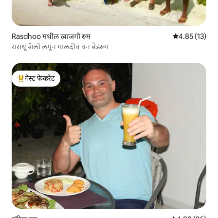
Rasdhoo मधील खाजगी रूम
5 पैकी 4.85 सरासर
4.85 (13)
रासधू शॅलो लगून मालदीव वन बेडरूम
गेस्ट फेव्हरेट
टॉप गेस्ट फेव्हरेट