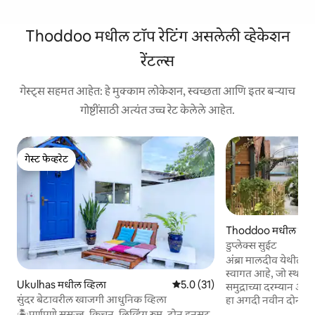
Thoddoo मधील टॉप रेटिंग असलेली व्हेकेशन
रेंटल्स
गेस्ट्स सहमत आहेत: हे मुक्काम लोकेशन, स्वच्छता आणि इतर बऱ्याच
गोष्टींसाठी अत्यंत उच्च रेट केलेले आहेत.
गेस्ट फेव्हरेट
गेस्ट फेव्हरेट
Thoddoo मधील बंग
डुप्लेक्स सुईट
अंब्रा मालदीव येथील डुप
स्वागत आहे, जो स्थान
Ukulhas मधील व्हिला
5 पैकी 5.0 सरासरी रेटिंग, 31 रिव्ह्यूज
5.0 (31)
समुद्राच्या दरम्यान अस
सुंदर बेटावरील खाजगी आधुनिक व्हिला
हा अगदी नवीन दोन मज
डिझाइन आणि मालदीवच
🏝पूर्णपणे सुसज्ज, किचन, लिव्हिंग रूम, दोन इनसूट