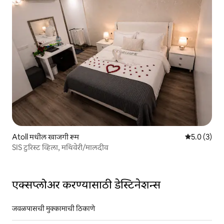
Atoll मधील खाजगी रूम
5 पैकी 5.0 सरास
5.0 (3)
SIS टुरिस्ट व्हिला, मथिवेरी/मालदीव
एक्सप्लोअर करण्यासाठी डेस्टिनेशन्स
जवळपासची मुक्कामाची ठिकाणे