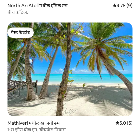
North Ari Atoll मधील हॉटेल रूम
5 पैकी 4.78 सरास
4.78 (9)
बीच कॉटेज.
गेस्ट फेव्हरेट
गेस्ट फेव्हरेट
Mathiveri मधील खाजगी रूम
5 पैकी 5.0 सरास
5.0 (5)
101 झोरा बीच इन, बीचफ्रंट निवास