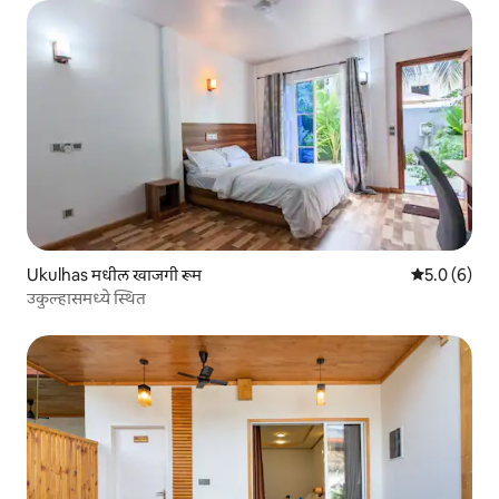
Ukulhas मधील खाजगी रूम
5 पैकी 5.0 सरास
5.0 (6)
उकुल्हासमध्ये स्थित