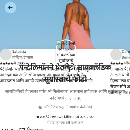
कंटेंटवर
जा
Natassja
Car
ऑस्टिन, टेक्सास
Berke
·
मे 2025
·
एप्
पॅन्टेलिमॉनने घेतलेले सायक्लॅडिक
,
,
पँटेलिमॉनच्या दयाळूपणा आणि व्यावसायिकतेमुळे संपूर्ण अनुभव
आम्हाला पँट
आनंददायक आणि सोपा झाला. आम्हाला फोटोज पूर्णपणे
आला! त्यांन
सूर्यास्ताचे फोटो
आवडतात आणि आम्ही त्याची पुरेशी शिफारस करू शकत नाही!
दिल्या ज्या व
सेशन सोपे 
साराकिनिको ते प्लाका पर्यंत, मी मिलोसच्या आसपास प्रपोजल्स आणि सूर्यास्ताच्या
सामावून घेत 
फोटोंमध्ये तज्ज्ञ आहे.
पवनचक्की झाला
दिला आणि आ
ऑटोमॅटिक पद्धतीने भाषांतर केले आहे
करेन!
५.०
·
67 reviews
·
Milos मध्ये फोटोग्राफर
,
,
ही सेवा तुमच्या घरी दिली जाते
67 रिव्ह्यूजमधून 5 पैकी ५.० स्टार्स रेटिंग आहे