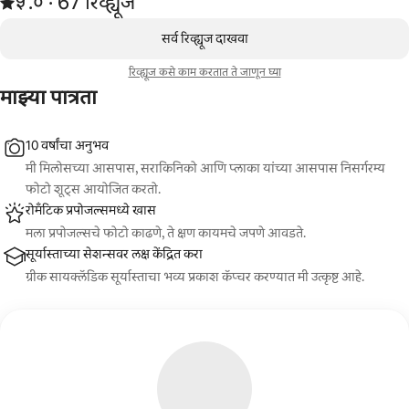
५.०
·
67 रिव्ह्यूज
,
0 पैकी 0 आयटम्स दाखवत आहेत
सर्व रिव्ह्यूज दाखवा
रिव्ह्यूज कसे काम करतात ते जाणून घ्या
माझ्या पात्रता
10 वर्षांचा अनुभव
मी मिलोसच्या आसपास, सराकिनिको आणि प्लाका यांच्या आसपास निसर्गरम्य
फोटो शूट्स आयोजित करतो.
रोमँटिक प्रपोजल्समध्ये खास
मला प्रपोजल्सचे फोटो काढणे, ते क्षण कायमचे जपणे आवडते.
सूर्यास्ताच्या सेशन्सवर लक्ष केंद्रित करा
ग्रीक सायक्लॅडिक सूर्यास्ताचा भव्य प्रकाश कॅप्चर करण्यात मी उत्कृष्ट आहे.