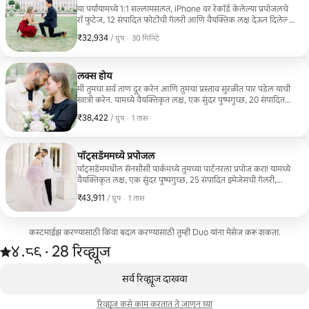
वापरू). त्या
या पर्यायामध्ये 1:1 सल्लामसलत, iPhone वर रेकॉर्ड केलेल्या प्रपोजलचे
रॉ फुटेज, 12 संपादित फोटोंची गॅलरी आणि वैयक्तिक लक्ष देऊन दिलेल्या
त्यांच्याकड
सर्व टिप्स समाविष्ट आहेत.
… मला निसर्
₹32,934
₹32,934, प्रति ग्रुप
,
/ ग्रुप
·
30 मिनिटे
एकंदरीत, आम
अत्यंत शिफा
लक्स होय
मी तुमचा सर्व ताण दूर करेन आणि तुमचा प्रस्ताव सुरळीत पार पडेल याची
खात्री करेन. यामध्ये वैयक्तिकृत लक्ष, एक सुंदर पुष्पगुच्छ, 20 संपादित
इमेजेस, प्रपोजल फुटेज, उपयुक्त इनसाइट्स आणि तुम्हाला आवश्यक
₹38,422
₹38,422, प्रति ग्रुप
,
/ ग्रुप
·
1 तास
असलेल्या सर्व टिप्ससह एक विशेष कन्सल्टेशन अनुभव समाविष्ट आहे.
पॉट्सडॅममध्ये प्रपोजल
पॉट्सडॅममधील सॅनसौसी पार्कमध्ये तुमच्या पार्टनरला प्रपोज करा! यामध्ये
वैयक्तिकृत लक्ष, एक सुंदर पुष्पगुच्छ, 25 संपादित इमेजेसची गॅलरी,
प्रपोजल फुटेज, उपयुक्त माहिती आणि तुम्हाला आवश्यक असलेल्या सर्व
₹43,911
₹43,911, प्रति ग्रुप
,
/ ग्रुप
·
1 तास
टिप्ससह एक विशेष कन्सल्टेशन अनुभव समाविष्ट आहे.
कस्टमाईझ करण्यासाठी किंवा बदल करण्यासाठी तुम्ही Duo यांना मेसेज करू शकता.
28 रिव्ह्यूजमधून 5 पैकी ४.८९ स्टार्स रेटिंग आहे
४.८९
·
28 रिव्ह्यूज
,
0 पैकी 0 आयटम्स दाखवत आहेत
सर्व रिव्ह्यूज दाखवा
रिव्ह्यूज कसे काम करतात ते जाणून घ्या