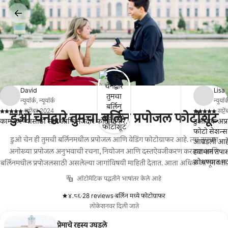
कंटेंटवर
जा
David
Lisa
न्यूयॉर्क, न्यूयॉर्क
न्यूयॉर्
·
सप्टेंबर 2024
·
सप्ट
डुओ चेनद्वारे तुमचा बर्लिन प्रपोजल फोटोशूट
,
,
काम करण्यासाठी सोपे आणि मजेदार फोटोग्राफर.
डुओ एक अप्रत
फोटो सेशन्स
डुओ चेन ही तुमची बर्लिनमधील प्रपोजल आणि वेडिंग फोटोग्राफर आहे. त्या तुमच्या
आवडली आहेत. 
अनोख्या प्रपोजल अनुभवाची रचना, नियोजन आणि दस्तऐवजीकरण करतात आणि
हवामान तपास
शोधण्यात मद
बर्लिनमधील प्रपोजलसाठी असलेल्या जागांविषयी माहिती देतात. आता अधिक जाणून घ्या.
बनवले आणि आम
ऑटोमॅटिक पद्धतीने भाषांतर केले आहे
करण्यासाठी ब
आमच्याकडून 
४.८९
·
28 reviews
·
बर्लिन मध्ये फोटोग्राफर
,
,
वेगवान आहे 
लोकेशनवर दिली जाते
तयार होता),
(आम्ही निश्
प्रेमाचे रहस्य उघडले