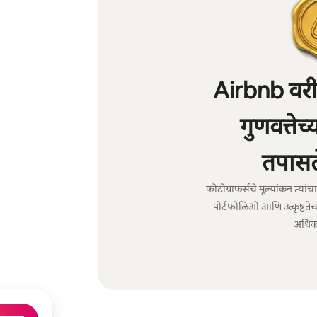
Airbnb वरील
गुणवत्तेच
तपासल
फोटोग्राफर्सचे मूल्यांकन त्या
पोर्टफोलिओ आणि उत्कृष्टतेच
अधिक 