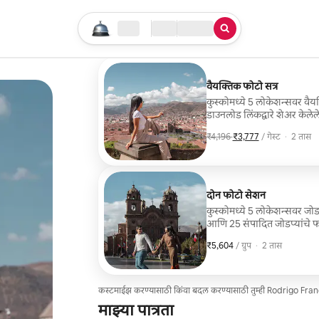
तुमचा सर्च सुरू करा
लोकेशन
चेक इन / चेक आऊट
सेवेचा प्रकार
वैयक्तिक फोटो सत्र
कुस्कोमध्ये 5 लोकेशन्सवर वैय
डाउनलोड लिंकद्वारे शेअर केले
₹4,196
,
₹3,777
/ गेस्ट
·
2 तास
₹3,777 प्रति गेस्
दोन फोटो सेशन
कुस्कोमध्ये 5 लोकेशन्सवर जोडप
आणि 25 संपादित जोडप्यांचे फो
जातात.
₹5,604
₹5,604, प्रति ग्रुप
,
/ ग्रुप
·
2 तास
कस्टमाईझ करण्यासाठी किंवा बदल करण्यासाठी तुम्ही Rodrigo Fran
माझ्या पात्रता