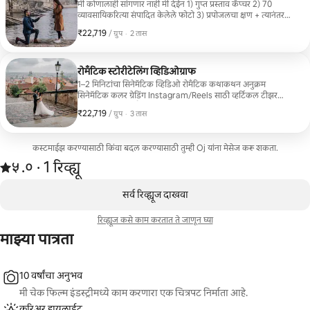
मी कोणालाही सांगणार नाही मी देईन 1) गुप्त प्रस्ताव कॅप्चर 2) 70
व्यावसायिकरित्या संपादित केलेले फोटो 3) प्रपोजलचा क्षण + त्यानंतर
जोडप्याची पोर्ट्रेट्स 4) शूटिंगपूर्वी नियोजनासाठी मदत 5) सिनेमॅटिक रचना
₹22,719
₹22,719, प्रति ग्रुप
,
/ ग्रुप
·
2 तास
आणि निष्कपट भावना 6) निवडलेल्या इमेजेसची जलद डिलिव्हरी कुठे?
चार्ल्स ब्रिज सूर्योदय, प्राग किल्ल्याची बाग, लेटना व्ह्यूपॉइंट आणि लपलेली
रोमँटिक जागा. किंवा तुम्ही मला तुमचे आवडते ठिकाण सांगू शकता.
रोमँटिक स्टोरीटेलिंग व्हिडिओग्राफ
1–2 मिनिटांचा सिनेमॅटिक व्हिडिओ रोमँटिक कथाकथन अनुक्रम
सिनेमॅटिक कलर ग्रेडिंग Instagram/Reels साठी व्हर्टिकल टीझर
चित्रीकरणादरम्यान नैसर्गिक दिग्दर्शन प्रागमधील अनेक लोकेशन्स कुठे?
₹22,719
₹22,719, प्रति ग्रुप
,
/ ग्रुप
·
3 तास
चार्ल्स ब्रिज, प्राग ट्राम, नदीकाठचे सूर्यास्त दृश्य, कॅफे आणि लपलेले रस्ते.
कस्टमाईझ करण्यासाठी किंवा बदल करण्यासाठी तुम्ही Oj यांना मेसेज करू शकता.
1 रिव्ह्यूमधून 5 पैकी ५.० स्टार रेटिंग आहे
५.०
·
1 रिव्ह्यू
,
0 पैकी 0 आयटम्स दाखवत आहेत
सर्व रिव्ह्यूज दाखवा
रिव्ह्यूज कसे काम करतात ते जाणून घ्या
माझ्या पात्रता
10 वर्षांचा अनुभव
मी चेक फिल्म इंडस्ट्रीमध्ये काम करणारा एक चित्रपट निर्माता आहे.
करिअर हायलाईट