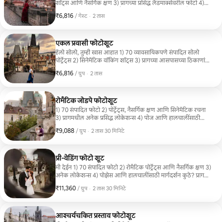
शॉट्स आणि नैसर्गिक क्षण 3) प्रागच्या प्रसिद्ध लँडमार्क्सवरील फोटो 4)
लपलेले स्थानिक रस्ते आणि सौंदर्यपूर्ण ठिकाणे 5) ग्रुप आणि वैयक्तिक
₹6,816
₹6,816 प्रति गेस्ट
,
/ गेस्ट
·
2 तास
रचना 6) इन्स्टाग्रामसाठी तयार केलेले संपादन कुठे? ओल्ड टाऊन स्क्वेअर,
चार्ल्स ब्रिज, प्राग किल्ला, नदीकाठ आणि प्रागच्या लपलेल्या गल्ल्या.
एकल प्रवासी फोटोशूट
हॅलो सोलो, तुम्ही खास आहात 1) 70 व्यावसायिकपणे संपादित सोलो
पोर्ट्रेट्स 2) सिनेमॅटिक वॉकिंग शॉट्स 3) प्रागच्या आसपासच्या ठिकाणांवर
सर्जनशील रचना 4) संपूर्ण सेशनमध्ये पोज देण्याबाबत मार्गदर्शन 5)
₹6,816
₹6,816, प्रति ग्रुप
,
/ ग्रुप
·
2 तास
इन्स्टाग्राम/रील्ससाठी व्हर्टिकल कंटेंट 6) अनेक पोशाखांच्या संधी कुठे?
ॲस्ट्रोनॉमिकल क्लॉक, चार्ल्स ब्रिज, प्राग किल्ल्याच्या पायऱ्या, कॅफे आणि
ऐतिहासिक रस्ते.
रोमँटिक जोडपे फोटोशूट
1) 70 संपादित फोटो 2) पोर्ट्रेट्स, नैसर्गिक क्षण आणि सिनेमॅटिक रचना
3) प्रागमधील अनेक प्रसिद्ध लोकेशन्स 4) पोज आणि हालचालींसाठी
मार्गदर्शन 5) Instagram स्टोरीज/रील्ससाठी व्हर्टिकल शॉट्स 6) उच्च
₹9,088
₹9,088, प्रति ग्रुप
,
/ ग्रुप
·
2 तास 30 मिनिटे
रिझोल्यूशनमध्ये डिलिव्हरी कुठे? चार्ल्स ब्रिज, ओल्ड टाऊन स्क्वेअर, प्राग
किल्ला परिसर, लेसर टाऊनचे रस्ते आणि नदीकाठचे व्ह्यूपॉइंट्स.
प्री-वेडिंग फोटो शूट
मी देईन 1) 70 संपादित फोटो 2) रोमँटिक पोर्ट्रेट्स आणि नैसर्गिक क्षण 3)
अनेक लोकेशन्स 4) पोझेस आणि हालचालींसाठी मार्गदर्शन कुठे? प्राग
किल्ला, चार्ल्स ब्रिज, ट्रामचे दृश्य, लपलेल्या गल्ल्या आणि नदीकाठ.
₹11,360
₹11,360, प्रति ग्रुप
,
/ ग्रुप
·
2 तास 30 मिनिटे
आश्चर्यचकित प्रस्ताव फोटोशूट