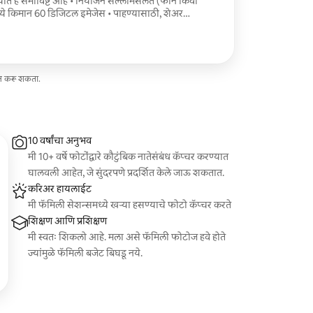
 • नियोजन सल्लामसलत (फोन किंवा
मध्ये किमान 60 डिजिटल इमेजेस • पाहण्यासाठी, शेअर
रण्यासाठी ऑनलाइन गॅलरी • अतिरिक्त इमेजेस खरेदी
िवसांचा जलद टर्नअराउंड कालावधी बहु-पिढी कौटुंबिक
ैलाच्या परिघात असल्यास) समाविष्ट असेल.
ेज करू शकता.
10 वर्षांचा अनुभव
मी 10+ वर्षे फोटोंद्वारे कौटुंबिक नातेसंबंध कॅप्चर करण्यात
घालवली आहेत, जे सुंदरपणे प्रदर्शित केले जाऊ शकतात.
करिअर हायलाईट
मी फॅमिली सेशन्समध्ये खऱ्या हसण्याचे फोटो कॅप्चर करते
शिक्षण आणि प्रशिक्षण
मी स्वतः शिकलो आहे. मला असे फॅमिली फोटोज हवे होते
ज्यांमुळे फॅमिली बजेट बिघडू नये.