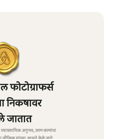
 फोटोग्राफर्स
्या निकषावर
े जातात
ंचा व्यावसायिक अनुभव, उत्तम कामांचा
ा लौकिक यांच्या आधारे केले जाते.