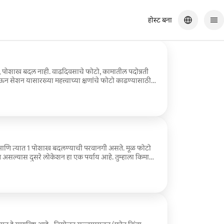
होस्ट बना
, पोशाख बदल नाही. वाढदिवसाचे फोटो, कामातील पदोन्नती
ऊन सेशन यासारख्या महत्त्वाच्या क्षणांचे फोटो काढण्यासाठी
ॅलरीचा ॲक्सेस मिळेल ज्यामध्ये किमान 15 उच्च-रिझोल्यूशनचे
ध्ये प्रदर्शित करू शकाल.
आणि त्यात 1 पोशाख बदलण्याची परवानगी असते. मूळ फोटो
 असल्यास दुसरे लोकेशन हा एक पर्याय आहे. तुम्हाला किमान
्या फोटोंसह ऑनलाइन फोटो गॅलरीचा ॲक्सेस असेल. गॅलरी
ेते जेणेकरून तुम्ही हे फोटो तुमच्या घरी किंवा ऑफिसमध्ये
ेशन हे जवळच्या कुटुंबाचे फोटो अपडेट करण्यासाठी किंवा
प्चर करण्यासाठी उत्तम आहे.