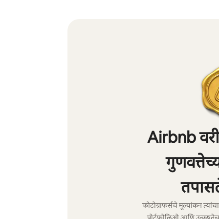
Airbnb वरील
गुणवत्तेच
तपासल
फोटोग्राफर्सचे मूल्यांकन त्या
पोर्टफोलिओ आणि उत्कृष्टतेच