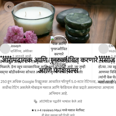
कंटेंटवर
जा
Joseph
Chri
व्हर्जिनिया, अमेरिका
Midlo
·
2 आठवडे आधी
·
3 आ
आरामदायक आणि पुनरुज्जीवित करणारे मसाज
,
,
डॅना अद्भुत आहे! मी डीप टिश्यू मागितले आणि मला डीप टिश्यू
डानाने उत्कृष्
मिळाले. डॅना खूप व्यावसायिक आणि खूप अंतर्ज्ञानी आहे. जर तुम्ही
होत्या. त्या 
आणि फेशियल्स
खर्‍या बॉडीवर्कच्या शोधात असाल, तर तुमचा शोध इथेच संपतो!
आमच्या विशि
त्यांनी वेळ घ
250 हून अधिक Google रिव्ह्यूजवर आधारित परिपूर्ण 5.0-स्टार रेटिंगसह, आम्ही माउईचे
मसाजसाठी आम
सर्वोच्च रेटिंग असलेले मोबाइल मसाज आणि फेशियल सेवा प्रदाते असल्याचा आम्हाला
सोयीचे होते
अभिमान आहे.
ऑटोमॅटिक पद्धतीने भाषांतर केले आहे
५.०
·
4 reviews
·
Maui मध्ये मसाज थेरपिस्ट
,
,
ही सेवा तुमच्या घरी दिली जाते