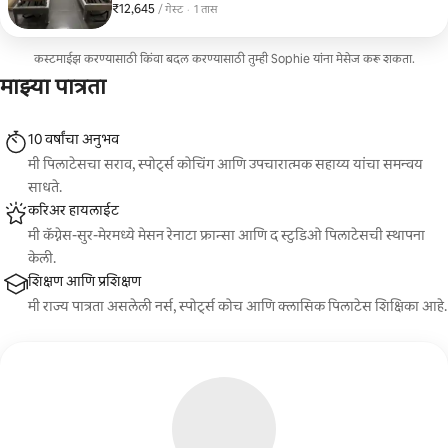
₹12,645
₹12,645 प्रति गेस्ट
,
/ गेस्ट
·
1 तास
हलकेपणाची भावना. हा दृष्टिकोन हालचालींचे कौशल्य, शरीराची
जागरूकता आणि क्लासिक पिलाटेसची प्रेरणा यांचे मिश्रण आहे, ज्यामुळे
सराव आव्हानात्मक आणि प्रवाही बनतो.
कस्टमाईझ करण्यासाठी किंवा बदल करण्यासाठी तुम्ही Sophie यांना मेसेज करू शकता.
माझ्या पात्रता
10 वर्षांचा अनुभव
मी पिलाटेसचा सराव, स्पोर्ट्स कोचिंग आणि उपचारात्मक सहाय्य यांचा समन्वय
साधते.
करिअर हायलाईट
मी कॅग्नेस-सुर-मेरमध्ये मेसन रेनाटा फ्रान्सा आणि द स्टुडिओ पिलाटेसची स्थापना
केली.
शिक्षण आणि प्रशिक्षण
मी राज्य पात्रता असलेली नर्स, स्पोर्ट्स कोच आणि क्लासिक पिलाटेस शिक्षिका आहे.