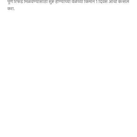
पूर्ण रिफंड मिळवण्यासाठी सुरू होण्याच्या वेळेच्या किमान 1 दिवस आधी कॅन्सल
करा.