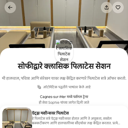
कंटेंटवर
जा
सोफीद्वारे क्लासिक पिलाटेस सेशन
मी हालचाल, पवित्रा आणि संरेखन यावर लक्ष केंद्रित करणारे पिलाटेस सत्रे ऑफर करतो.
ऑटोमॅटिक पद्धतीने भाषांतर केले आहे
Cagnes-sur-Mer मध्ये पर्सनल ट्रेनर
ही सेवा Sophie यांच्या जागेत दिली जाते
ग्रॅट्झ मशीन्सवर पिलाटेस
हे पिलाटेस सत्रे ग्रॅट्झ मशीन्सवर होतात आणि ते अचूकता, सखोल
बळकटीकरण आणि हालचालींच्या सौंदर्यावर लक्ष केंद्रित करतात. प्रत्येक
सत्र निर्धारित उद्दिष्टांनुसार तयार केले जाते: टोन, गतिशीलता, संरेखन आणि