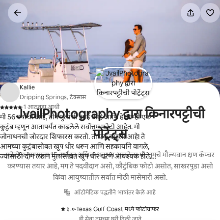
कंटेंटवर
जा
Kallie
Dripping Springs, टेक्सास
·
1 आठवडा आधी
JvailPhotography द्वारा किनारपट्टीची
,
मी 56 वर्षांची आहे, तीन मुलांची आई आहे आणि हे आम्ही एक
कुटुंब म्हणून आतापर्यंत काढलेले सर्वोत्तम फोटो आहेत. मी
पोर्ट्रेट्स
जोनाथनची जोरदार शिफारस करतो. तो एक बाहुली आहे! ते
आमच्या कुटुंबासोबत खूप धीर धरून आणि सहकार्याने वागले,
फोटो काढण्याचा 15 वर्षांहून अधिक अनुभव असलेला मी, तुमचे मौल्यवान क्षण कॅप्चर
ज्यासाठी दोन लहान मुलांसोबत खूप धीर धरणे आवश्यक होते.
जोनाथनची मी कितीही शिफारस केली तरी ती कमीच आहे. ते उत्तम
करण्यास तयार आहे, मग ते पदवीदान असो, कौटुंबिक फोटो असोत, साखरपुडा असो
आहेत! आम्ही आमच्या फोटोंबाबत खूप आनंदी आहोत.
किंवा आयुष्यातील सर्वात मोठी मासेमारी असो.
ऑटोमॅटिक पद्धतीने भाषांतर केले आहे
५.०
·
Texas Gulf Coast मध्ये फोटोग्राफर
,
ही सेवा तुमच्या घरी दिली जाते