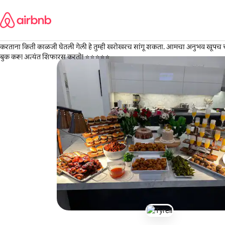
कंटेंटवर
Reagan
जा
Denver, कोलोराडो
·
1 आठवडा आधी
,
सर्व काही अगदी स्वादिष्ट होते! शेफ खूप छान होता, व्यावसायिक होता आणि प्रत्येक डिश स्
करताना किती काळजी घेतली गेली हे तुम्ही खरोखरच सांगू शकता. आमचा अनुभव खूपच च
बुक करू! अत्यंत शिफारस करतो! ⭐️⭐️⭐️⭐️⭐️