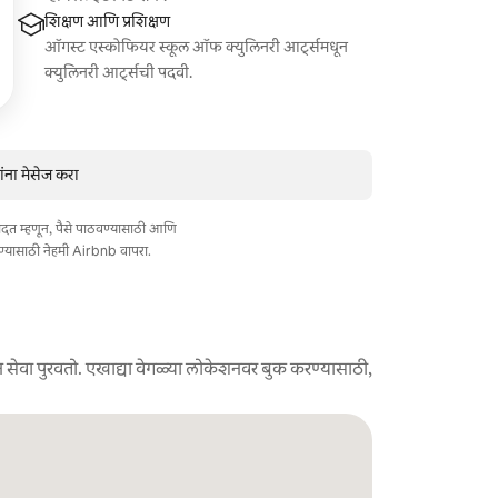
शिक्षण आणि प्रशिक्षण
ऑगस्ट एस्कोफियर स्कूल ऑफ क्युलिनरी आर्ट्समधून
क्युलिनरी आर्ट्सची पदवी.
ांना मेसेज करा
त मदत म्हणून, पैसे पाठवण्यासाठी आणि
ण्यासाठी नेहमी Airbnb वापरा.
 सेवा पुरवतो. एखाद्या वेगळ्या लोकेशनवर बुक करण्यासाठी,