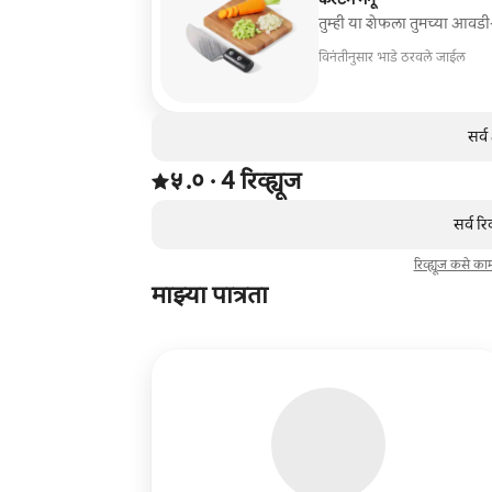
तुम्ही या शेफला तुमच्या आवड
विनंतीनुसार भाडे ठरवले जाईल
सर्
4 रिव्ह्यूजमधून 5 पैकी ५.० स्टार्स रेटिंग आहे
५.०
·
4 रिव्ह्यूज
,
0 पैकी 0 आयटम्स दाखवत आहेत
सर्व रि
रिव्ह्यूज कसे क
माझ्या पात्रता