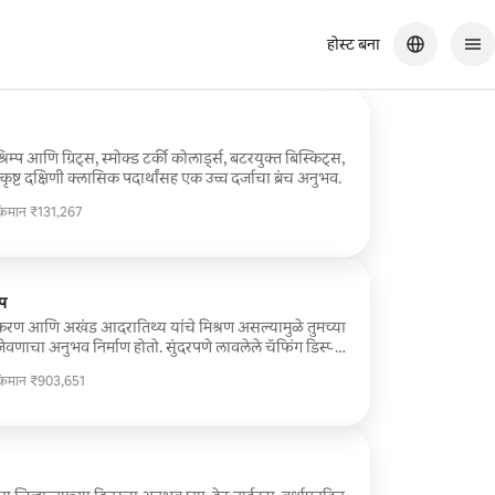
होस्ट बना
कघरात सर्वकाही ताजे बनवले होते आणि त्यांच्याशी बोलणे खूप मजेदार होते.
प आणि ग्रिट्स, स्मोक्ड टर्की कोलार्ड्स, बटरयुक्त बिस्किट्स,
ृष्ट दक्षिणी क्लासिक पदार्थांसह एक उच्च दर्जाचा ब्रंच अनुभव.
किमान ₹131,267
किमान ₹131,267
अप
रीकरण आणि अखंड आदरातिथ्य यांचे मिश्रण असल्यामुळे तुमच्या
णाचा अनुभव निर्माण होतो. सुंदरपणे लावलेले चॅफिंग डिस्प्ले,
ावसायिक पद्धतीने सादर केलेले खाद्यपदार्थ यांचा समावेश
किमान ₹903,651
व्हेंटच्या शैलीशी जुळण्यासाठी डिझाइन केलेला आहे. लग्नांपासून
किमान ₹903,651
गी उत्सवांपर्यंत, आम्ही अपवादात्मक चव, कार्यक्षम सेवा आणि
े कायमची छाप पडते.