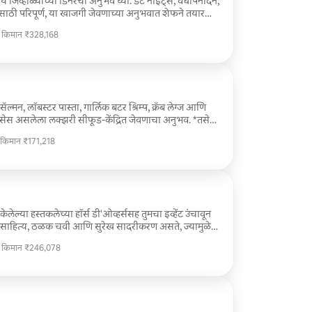
िव्हाळ्याच्या डिनरचा अनुभव घ्या. डेट नाईट्स, वर्धापनदिन,
साठी परिपूर्ण, या खाजगी जेवणाच्या अनुभवात शेफने तयार
र ताजा तयार केला जातो. आराम करा आणि तुमच्या घराच्या
ी किमान ₹328,168
रामदायक वातावरणात रेस्टॉरंट-गुणवत्तेचे खाद्यपदार्थ,
ी किमान ₹328,168
र वातावरणाचा आनंद घ्या. तुमच्यासाठी आणि तुमच्या
णि तणावमुक्त संध्याकाळ तयार करण्यासाठी प्रत्येक
ल्मन, लॉबस्टर पास्ता, गार्लिक बटर श्रिम्प, क्रॅब लेग्ज आणि
सेस असलेला लक्झरी सीफूड-केंद्रित जेवणाचा अनुभव. *तसेच
सेटअप, बुफे, ब्रेकडाउन आणि ग्रॅच्युइटी समाविष्ट आहे
 किमान ₹171,218
 किमान ₹171,218
ेल्या हस्तकलेच्या हॉर्स डी'ओव्हर्ससह तुमचा इव्हेंट उंचावून
मियम साहित्य, ठळक चवी आणि सुरेख सादरीकरण असते, ज्यामुळे
ाककला अनुभव मिळतो. कॉकटेल तास, लग्ने, कॉर्पोरेट गॅदरिंग्ज
ी किमान ₹246,078
िपूर्ण, आमच्या लहान आकाराच्या निर्मिती सुंदरपणे प्रदर्शित
ी किमान ₹246,078
ुकड्यात अत्याधुनिकता, अपवादात्मक चव आणि अविस्मरणीय
र्वक तयार केल्या आहेत.