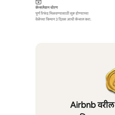
कॅन्सलेशन धोरण
पूर्ण रिफंड मिळवण्यासाठी सुरू होण्याच्या
वेळेच्या किमान 3 दिवस आधी कॅन्सल करा.
Airbnb वरील शे