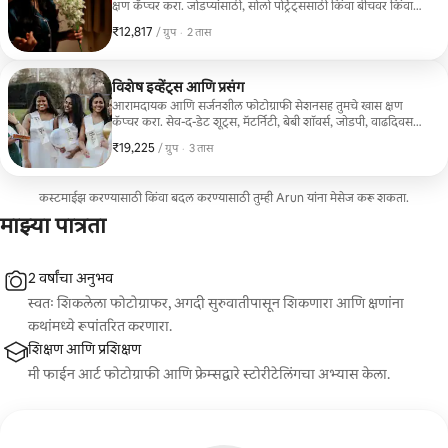
क्षण कॅप्चर करा. जोडप्यांसाठी, सोलो पोर्ट्रेट्ससाठी किंवा बीचवर किंवा
तुमच्या आवडत्या ठिकाणी कॅज्युअल आठवणींसाठी परिपूर्ण. यात
₹12,817
₹12,817, प्रति ग्रुप
,
/ ग्रुप
·
2 तास
मार्गदर्शन केलेले पोजेस, सर्जनशील रचना आणि सौम्य सिनेमॅटिक फील
असलेले व्यावसायिकरित्या संपादित केलेले उच्च-गुणवत्तेचे फोटो समाविष्ट
आहेत. प्रवाशांसाठी, विशेष क्षणांसाठी किंवा सोशल मीडिया
आठवणींसाठी आदर्श.
विशेष इव्हेंट्स आणि प्रसंग
आरामदायक आणि सर्जनशील फोटोग्राफी सेशनसह तुमचे खास क्षण
कॅप्चर करा. सेव-द-डेट शूट्स, मॅटर्निटी, बेबी शॉवर्स, जोडपी, वाढदिवस
आणि खाजगी कार्यक्रमांसाठी परिपूर्ण. यात तुमच्या आठवणींना सुंदरपणे
₹19,225
₹19,225, प्रति ग्रुप
,
/ ग्रुप
·
3 तास
जपण्यासाठी नैसर्गिक कॅंडिड शॉट्स, गाईडेड पोझेस आणि सॉफ्ट
सिनेमॅटिक टचसह व्यावसायिकरित्या एडिट केलेले उच्च-गुणवत्तेचे फोटो
समाविष्ट आहेत.
कस्टमाईझ करण्यासाठी किंवा बदल करण्यासाठी तुम्ही Arun यांना मेसेज करू शकता.
माझ्या पात्रता
2 वर्षांचा अनुभव
स्वतः शिकलेला फोटोग्राफर, अगदी सुरुवातीपासून शिकणारा आणि क्षणांना
कथांमध्ये रूपांतरित करणारा.
शिक्षण आणि प्रशिक्षण
मी फाईन आर्ट फोटोग्राफी आणि फ्रेम्सद्वारे स्टोरीटेलिंगचा अभ्यास केला.