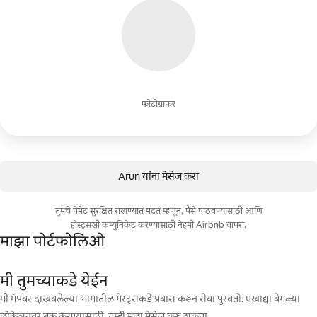
फोटोग्राफर
Arun यांना मेसेज करा
तुमचे पेमेंट सुरक्षित राखण्यात मदत म्हणून, पैसे पाठवण्यासाठी आणि
होस्ट्सशी कम्युनिकेट करण्यासाठी नेहमी Airbnb वापरा.
माझा पोर्टफोलिओ
मी तुमच्याकडे येईन
मी मॅपवर दाखवलेल्या भागातील गेस्ट्सकडे प्रवास करून सेवा पुरवतो. एखाद्या वेगळ्या
लोकेशनवर बुक करण्यासाठी, तुम्ही मला मेसेज करू शकता.