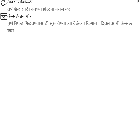
ॲक्सेसिबिलिटी
तपशिलांसाठी तुमच्या होस्टना मेसेज करा.
कॅन्सलेशन धोरण
पूर्ण रिफंड मिळवण्यासाठी सुरू होण्याच्या वेळेच्या किमान 1 दिवस आधी कॅन्सल
करा.