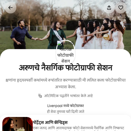
कंटेंटवर
जा
अरुणचे नैसर्गिक फोटोग्राफी सेशन
क्षणांना हृदयस्पर्शी कथांमध्ये रूपांतरित करण्यासाठी मी ललित कला फोटोग्राफीचा
अभ्यास केला.
ऑटोमॅटिक पद्धतीने भाषांतर केले आहे
Liverpool मध्ये फोटोग्राफर
ही सेवा तुमच्या घरी दिली जाते
पोर्ट्रेट्स आणि कॅन्डिड्स
एका जलद आणि आरामदायक फोटो सेशनमध्ये नैसर्गिक आणि निष्कपट