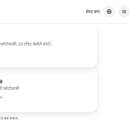
होस्ट बना
त फोटोग्राफी. 20 एडिट केलेले फोटो.
ये
ी फोटोग्राफी
ास
ि गेस्ट, आधीची किंमत, ₹25,633
सेज करू शकता.