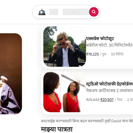
तुमचा सर्च सुरू करा
लोकेशन
चेक इन / चेक आऊट
सेवेचा प्रकार
एक्सप्रेस फोटोशूट
बाहेरील फोटो. 30 मिनिटांपर्यं
₹19,225
₹19,225, प्रति ग्रुप
,
/ ग्रुप
·
30 मिनिटे
स्टुडिओ फोटोग्राफी डेप्टफोर्डमध्
मेकअप आर्टिस्टसह 2 तासांसाठ
₹25,633
,
₹20,507
/ गेस्ट
·
2 त
₹20,507 प्रत
कस्टमाईझ करण्यासाठी किंवा बदल करण्यासाठी तुम्ही David यांना मे
माझ्या पात्रता