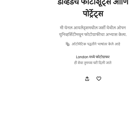
डेव्हिडचे फोटोशूट्स आणि
पोर्ट्रेट्स
मी चॅनल आयलँड्समधील जर्सी येथील ओपन
युनिव्हर्सिटीमधून फोटोग्राफीचा अभ्यास केला.
ऑटोमॅटिक पद्धतीने भाषांतर केले आहे
London मध्ये फोटोग्राफर
ही सेवा तुमच्या घरी दिली जाते