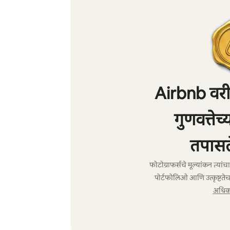
Airbnb वरील
गुणवत्तेच
तपासल
फोटोग्राफर्सचे मूल्यांकन त्या
पोर्टफोलिओ आणि उत्कृष्टतेच
अधिक 