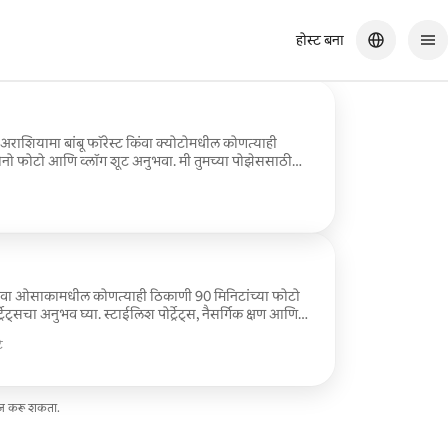
होस्ट बना
अराशियामा बांबू फॉरेस्ट किंवा क्योटोमधील कोणत्याही
नो फोटो आणि व्लॉग शूट अनुभवा. मी तुमच्या पोझेससाठी
्ट्रेट्स आणि सिनेमॅटिक व्लॉग क्लिप्स कॅप्चर करेन आणि किमोनो
व्यावसायिक फोटोग्राफी ✨ 3 दिवसांच्या आत फोटो आणि
िंवा ओसाकामधील कोणत्याही ठिकाणी 90 मिनिटांच्या फोटो
ेट्सचा अनुभव घ्या. स्टाईलिश पोर्ट्रेट्स, नैसर्गिक क्षण आणि
र करताना मी तुम्हाला मार्गदर्शन करेन आणि किमोनो रेंटल
े
्स ✨ व्यावसायिक फोटोग्राफी ✨ नैसर्गिक पोर्ट्रेट्स आणि
ा आत फोटो आणि व्हिडिओ डिलिव्हर केले जातात
सेज करू शकता.