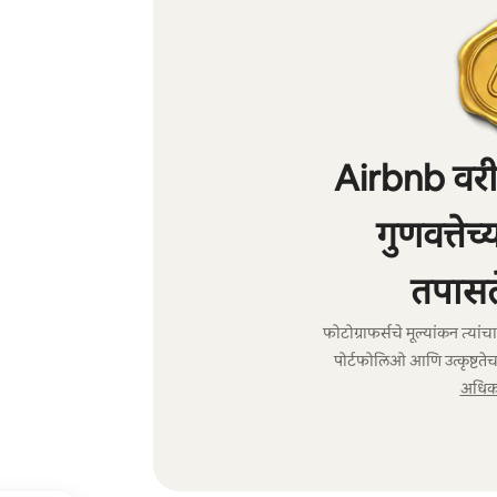
Airbnb वरील
गुणवत्तेच
तपासल
फोटोग्राफर्सचे मूल्यांकन त्या
पोर्टफोलिओ आणि उत्कृष्टतेच
अधिक 