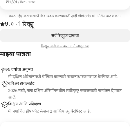
₹11,891
₹11,891 प्रति गेस्ट
,
/ गेस्ट
·
1 तास
कस्टमाईझ करण्यासाठी किंवा बदल करण्यासाठी तुम्ही Victoria यांना मेसेज करू शकता.
1 रिव्ह्यूमधून 5 पैकी ५.० स्टार रेटिंग आहे
५.०
·
1 रिव्ह्यू
,
0 पैकी 0 आयटम्स दाखवत आहेत
सर्व रिव्ह्यूज दाखवा
रिव्ह्यूज कसे काम करतात ते जाणून घ्या
माझ्या पात्रता
5 वर्षांचा अनुभव
मी दक्षिण ओरेगॉनमध्ये प्रॅक्टिस करणारी परवानाधारक मसाज थेरपिस्ट आहे.
करिअर हायलाईट
2026 मध्ये, मला दक्षिण ओरेगॉनमधील सर्वोत्कृष्ट मसाजसाठी नामांकन देण्यात
आले.
शिक्षण आणि प्रशिक्षण
मी प्रमाणित डीप फीट लेव्हल 2 आशियात्सू थेरपिस्ट आहे.