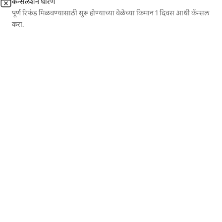
कॅन्सलेशन धोरण
पूर्ण रिफंड मिळवण्यासाठी सुरू होण्याच्या वेळेच्या किमान 1 दिवस आधी कॅन्सल
करा.