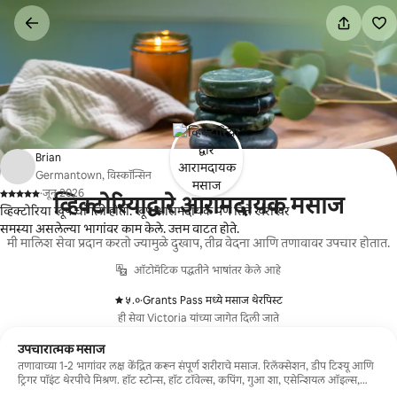
कंटेंटवर
जा
Brian
Germantown, विस्कॉन्सिन
·
जून 2026
व्हिक्टोरियाद्वारे आरामदायक मसाज
,
व्हिक्टोरिया खूप चांगली होती. खूप आरामदायक पण तिने खरोखर
समस्या असलेल्या भागांवर काम केले. उत्तम वाटत होते.
मी मालिश सेवा प्रदान करतो ज्यामुळे दुखाप, तीव्र वेदना आणि तणावावर उपचार होतात.
ऑटोमॅटिक पद्धतीने भाषांतर केले आहे
५.०
·
Grants Pass मध्ये मसाज थेरपिस्ट
,
ही सेवा Victoria यांच्या जागेत दिली जाते
उपचारात्मक मसाज
तणावाच्या 1-2 भागांवर लक्ष केंद्रित करून संपूर्ण शरीराचे मसाज. रिलॅक्सेशन, डीप टिश्यू आणि
ट्रिगर पॉइंट थेरपीचे मिश्रण. हॉट स्टोन्स, हॉट टॉवेल्स, कपिंग, गुआ शा, एसेन्शियल ऑइल्स,
थेरागन विनामूल्य ॲड-ऑन्स.