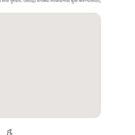
 सेवा पुरवतो. एखाद्या वेगळ्या लोकेशनवर बुक करण्यासाठी,