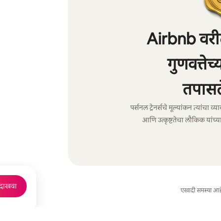
Airbnb वरील 
गुणवत्तेच
तपासल
पर्सनल ट्रेनर्सचे मूल्यांकन त्यांच
आणि उत्कृष्टतेचा लौकिक यांच्या
 दाखवा
एखादी समस्या आह