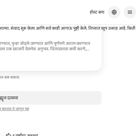
होस्ट बना
आल्या. संवाद सुरू केला आणि सर्व काही आगाऊ पुष्टी केले. तिच्यात खूप उत्साह आहे. किती
रण्यात, पुन्हा जोडले जाण्यात आणि पूर्णपणे आराम करण्यात
ला एक खाजगी वेलनेस अनुभव. चिंताग्रस्तता कमी करणे,
 स्वतःशी, इतरांशी आणि निसर्गाशी संबंध जोडणे यासाठी
प्रॅक्टिसेस, ब्रेथवर्क आणि इमर्सिव्ह साऊंड बाथ्स यांचे मिश्रण
्यांसाठी, रिट्रीट्ससाठी, मुलींच्या ट्रिप्ससाठी आणि उद्देशपूर्ण
 आणि ग्रुपच्या गरजांनुसार सेशन्स बाहेर किंवा तुमच्या
 शकतात.
ेसेज करू शकता.
व्ह्यूज दाखवा
ाम करतात ते जाणून घ्या
4 वर्षांचा अनुभव