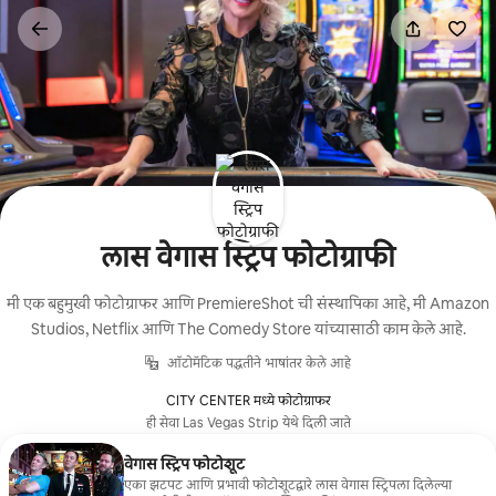
कंटेंटवर
जा
लास वेगास स्ट्रिप फोटोग्राफी
मी एक बहुमुखी फोटोग्राफर आणि PremiereShot ची संस्थापिका आहे, मी Amazon
Studios, Netflix आणि The Comedy Store यांच्यासाठी काम केले आहे.
ऑटोमॅटिक पद्धतीने भाषांतर केले आहे
CITY CENTER मध्ये फोटोग्राफर
ही सेवा Las Vegas Strip येथे दिली जाते
वेगास स्ट्रिप फोटोशूट
एका झटपट आणि प्रभावी फोटोशूटद्वारे लास वेगास स्ट्रिपला दिलेल्या