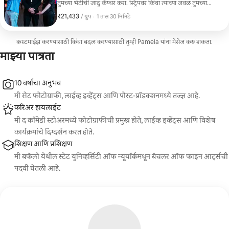
तुमच्या भेटीची जादू कॅप्चर करा. स्ट्रिपवर किंवा त्याच्या जवळ तुमच्या
पसंतीच्या एखाद्या निसर्गरम्य, सार्वजनिक ठिकाणी मला भेटा. नैसर्गिक
₹21,433
₹21,433, प्रति ग्रुप
,
/ ग्रुप
·
1 तास 30 मिनिटे
पोझेस आणि उत्साहवर्धक, तणावमुक्त अनुभवाचा आनंद घ्या.
कस्टमाईझ करण्यासाठी किंवा बदल करण्यासाठी तुम्ही Pamela यांना मेसेज करू शकता.
माझ्या पात्रता
10 वर्षांचा अनुभव
मी सेट फोटोग्राफी, लाईव्ह इव्हेंट्स आणि पोस्ट-प्रॉडक्शनमध्ये तज्ज्ञ आहे.
करिअर हायलाईट
मी द कॉमेडी स्टोअरमध्ये फोटोग्राफीची प्रमुख होते, लाईव्ह इव्हेंट्स आणि विशेष
कार्यक्रमांचे दिग्दर्शन करत होते.
शिक्षण आणि प्रशिक्षण
मी बफॅलो येथील स्टेट युनिव्हर्सिटी ऑफ न्यूयॉर्कमधून बॅचलर ऑफ फाइन आर्ट्सची
पदवी घेतली आहे.