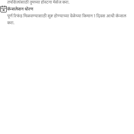
तपशिलांसाठी तुमच्या होस्टना मेसेज करा.
कॅन्सलेशन धोरण
पूर्ण रिफंड मिळवण्यासाठी सुरू होण्याच्या वेळेच्या किमान 1 दिवस आधी कॅन्सल
करा.